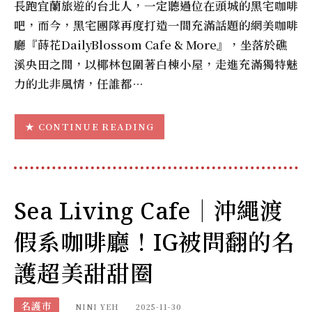
長跑宜蘭旅遊的台北人，一定聽過位在頭城的黑宅咖啡
吧，而今，黑宅團隊再度打造一間充滿話題的網美咖啡
廳『蒔花DailyBlossom Cafe & More』，坐落於礁
溪央田之間，以椰林包圍著白棟小屋，走進充滿獨特魅
力的北非風情，任誰都…
CONTINUE READING
Sea Living Cafe｜沖繩渡
假系咖啡廳！IG被問翻的名
護超美甜甜圈
名護市
NINI YEH
2025-11-30