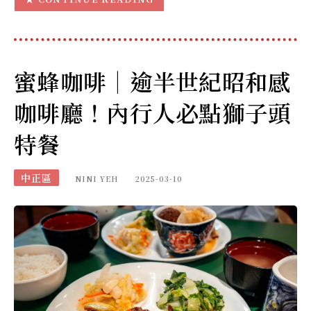
蜜蜂咖啡｜逾半世紀昭和感
咖啡廳！內行人必點獅子頭
特餐
中正區
NINI YEH
2025-03-10