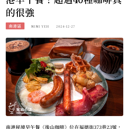
的很強
南港區
NINI YEH
2024-12-27
南港秘境早午餐《後山咖啡》位在福德街373巷23號，