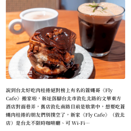
說到台北好吃肉桂捲絕對榜上有名的蒼蠅哥《Fly
Cafe》搬家啦，新址落腳台北市敦化北路的文華東方
酒店對面巷弄，舊店敦化南路目前是歇業中，想要吃蒼
蠅肉桂捲的朋友們別撲空了，新家《Fly Cafe》（敦北
店）是台北不限時咖啡廳、可 Wi-Fi…