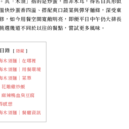
。其「木須」指的是炒蛋，而非木耳，得名自其形似
溫快炒蛋香四溢、搭配爽口蔬菜與彈牙麵條，深受東
修，如今用餐空間寬敞明亮，即便平日中午仍大排長
挑選幾道不同於以往的餐點，嘗試更多風味。
目錄
隱藏
海木須麵｜在哪裡
海木須麵｜用餐環境
海木須麵｜菜單
花雕雞炒飯
麻辣鴨血臭豆腐
得感想
海木須麵｜餐廳資訊