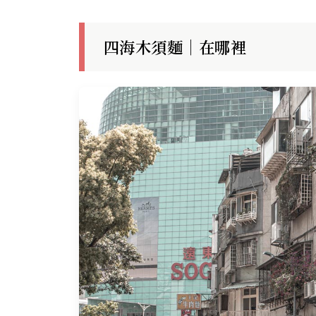
四海木須麵｜在哪裡