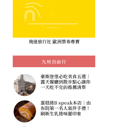
飛達旅行社 歐洲票劵專賣
九州自由行
豪斯登堡必吃美食五選｜
露天餐廳到散步點心讓你
一天吃不完的推薦清單
蛋糕捲B speak本店｜由
布院第一名人氣伴手禮！
刷新生乳捲味蕾印象