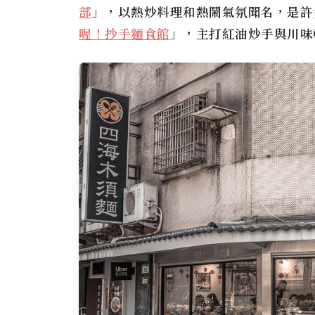
部
」，以熱炒料理和熱鬧氣氛聞名，是許
喔！抄手麵食館
」，主打紅油炒手與川味