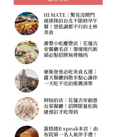
HI MATE｜驚見沒開門
就排隊的台北不限時早午
餐！想低調都不行的士林
美食
壽豐小吃慶豐店｜花蓮吉
安餐廳名店！環境現代新
穎必點招牌無骨鵝肉
豪斯登堡必吃美食五選｜
露天餐廳到散步點心讓你
一天吃不完的推薦清單
阿姑的店｜花蓮吉安創意
台菜餐廳！招牌限量松阪
豬預訂才吃得到
蛋糕捲B speak本店｜由
布院第一名人氣伴手禮！