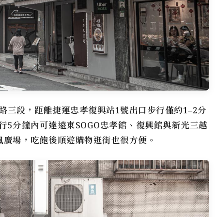
路三段，距離捷運忠孝復興站1號出口步行僅約1–2分
行5分鐘內可達遠東SOGO忠孝館、復興館與新光三越
可至微風廣場，吃飽後順遊購物逛街也很方便。