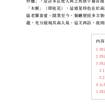
炒麵」，是許多在地人與上班族午餐首選
「木樨」（即桂花），這道菜特色在於高
區老饕喜愛。開業至今，餐廳歷經多次裝
龍，充分展現其高人氣。這次再訪，我則
內容
1
四
2
四
3
四
3.1
3.2
4
心
5
四