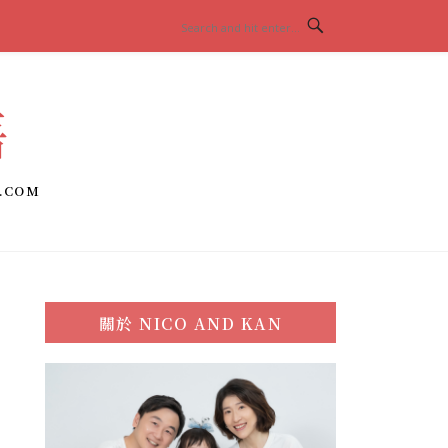
語
.COM
關於
NICO AND KAN