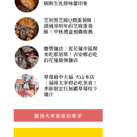
刷新生乳捲味蕾印象
芝初黑芝麻Q潤蛋黃酥｜
錯過等明年的芝麻蛋黃
酥！中秋禮盒預購推薦
慶豐麵店｜從花蓮市區開
來吃都划算！吉安鄉必吃
的花蓮最強麵店
草莓最中大福-天山本店
｜福岡太宰府必吃美食！
季節限定巨無霸草莓咬下
爆汁
歐洲火車旅遊的專家