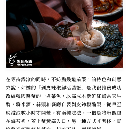
在等待鍋滾的同時，不妨點幾道前菜，論特色和創意
來說，
如嬌
的「
剝皮辣椒鮮活醬蟹
」是我很推薦成功
改編韓國醬蟹的一道菜色，以高成本新鮮紅蟳當天生
醃，將米酒、蒜頭和餐廳自製剝皮辣椒醃製，從早至
晚浸泡數小時才開蓋。有兩種吃法，一個是將米飯包
在海苔裡，蓋上蟹黃塞入口，另一種方式才奢侈，直