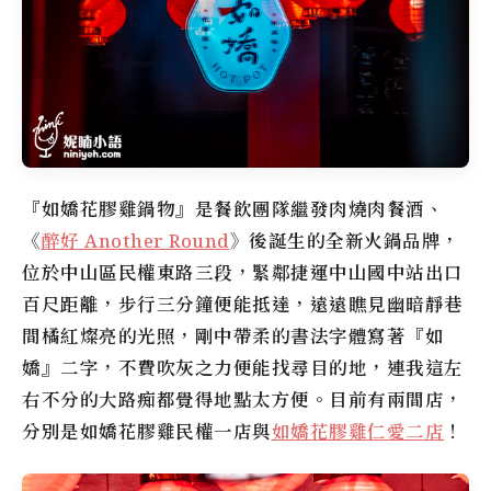
『
如嬌花膠雞鍋物
』是餐飲團隊繼發肉燒肉餐酒、
《
醉好 Another Round
》後誕生的全新火鍋品牌，
位於中山區民權東路三段，緊鄰
捷運中山國中站
出口
百尺距離，步行三分鐘便能抵達，遠遠瞧見幽暗靜巷
間橘紅燦亮的光照，剛中帶柔的書法字體寫著『
如
嬌
』二字，不費吹灰之力便能找尋目的地，連我這左
右不分的大路痴都覺得地點太方便。目前有兩間店，
分別是
如嬌花膠雞民權一店
與
如嬌花膠雞仁愛二店
！