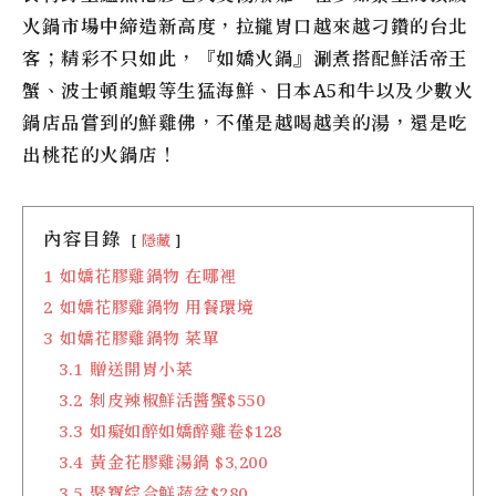
火鍋市場中締造新高度，拉攏胃口越來越刁鑽的台北
客；精彩不只如此，『
如嬌
火鍋』涮煮搭配鮮活帝王
蟹、波士頓龍蝦等生猛海鮮、日本A5和牛以及少數火
鍋店品嘗到的鮮雞佛，不僅是越喝越美的湯，還是吃
出桃花的火鍋店！
內容目錄
隱藏
1
如嬌花膠雞鍋物 在哪裡
2
如嬌花膠雞鍋物 用餐環境
3
如嬌花膠雞鍋物 菜單
3.1
贈送開胃小菜
3.2
剝皮辣椒鮮活醬蟹$550
3.3
如癡如醉如嬌醉雞卷$128
3.4
黃金花膠雞湯鍋 $3,200
3.5
聚寶綜合鮮蔬盆$280