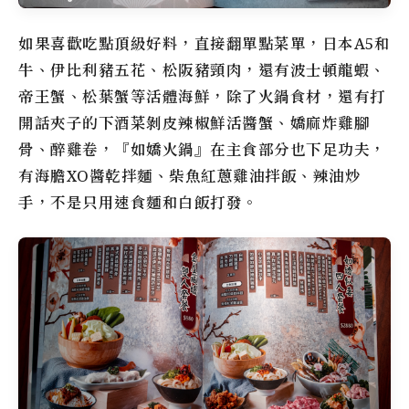
如果喜歡吃點頂級好料，直接翻單點菜單，日本A5和
牛、伊比利豬五花、松阪豬頸肉，還有波士頓龍蝦、
帝王蟹、松葉蟹等活體海鮮，除了火鍋食材，還有打
開話夾子的下酒菜剝皮辣椒鮮活醬蟹、嬌麻炸雞腳
骨、醉雞卷，『
如嬌火鍋
』在主食部分也下足功夫，
有海膽XO醬乾拌麵、柴魚紅蔥雞油拌飯、辣油炒
手，不是只用速食麵和白飯打發。