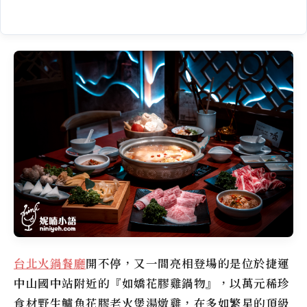
台北火鍋餐廳
開不停，又一間亮相登場的是位於捷運
中山國中站附近的『
如嬌花膠雞鍋物
』，以萬元稀珍
食材野生鱸魚花膠老火煲湯燉雞，在多如繁星的頂級