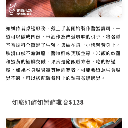
如嬌
侍者桌邊服務，戴上手套開始製作醬蟹壽司，一
道可以做成四份，米酒作為傳遞風味的引子，將各種
辛香調料全竄進了生蟹，集結在這一小塊蟹黃身上，
腴滑口感不輸海膽，醬辣鮮味更勝生蠔，米飯的軟甜
和蟹黃的極鮮交融，果真是偷飯賊來著，吃的好過
癮，如果本身腸胃體質屬虛寒者，可能要留意生食腸
胃不適，可以搭配隨餐附上的熱薑茶暖暖胃。
如癡如醉如嬌醉雞卷$128