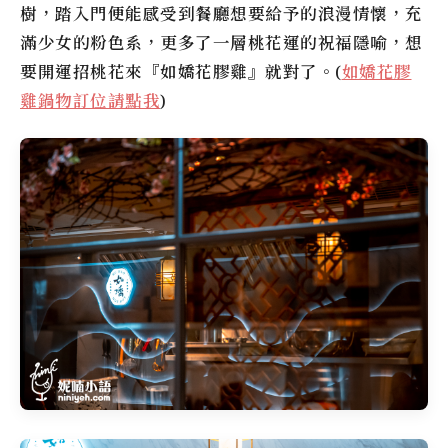
樹，踏入門便能感受到餐廳想要給予的浪漫情懷，充
滿少女的粉色系，更多了一層桃花運的祝福隱喻，想
要開運招桃花來『
如嬌花膠雞
』就對了。(
如嬌花膠
雞鍋物訂位請點我
)