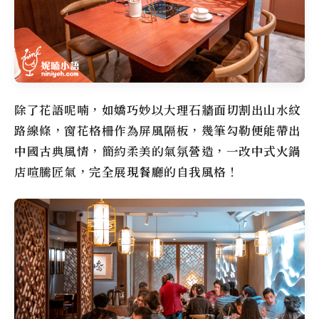
除了花語呢喃，
如嬌
巧妙以大理石牆面切割出山水紋
路線條，窗花格柵作為屏風隔板，幾筆勾勒便能帶出
中國古典風情，簡約柔美的氣氛營造，一改中式火鍋
店喧騰匠氣，完全展現餐廳的自我風格！