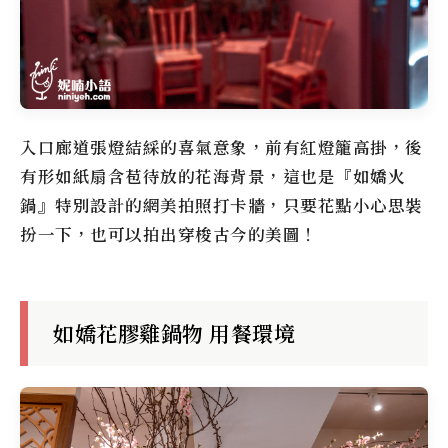
入口廊道張燈結綵的喜氣意象，前有紅燈籠高掛，後
有形如紙扇含苞待放的花海背景，這也是『
如嬌
火
鍋』特別設計的網美拍照打卡牆，只要花點小心思裝
扮一下，也可以拍出穿梭古今的美圖！
如嬌花膠雞鍋物 用餐環境