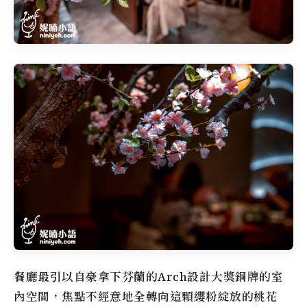
餐廳最引以自豪拿下芬蘭的Arch設計大獎銅牌的室
內空間，焦點不經意地全轉向這顆纓粉綻放的桃花