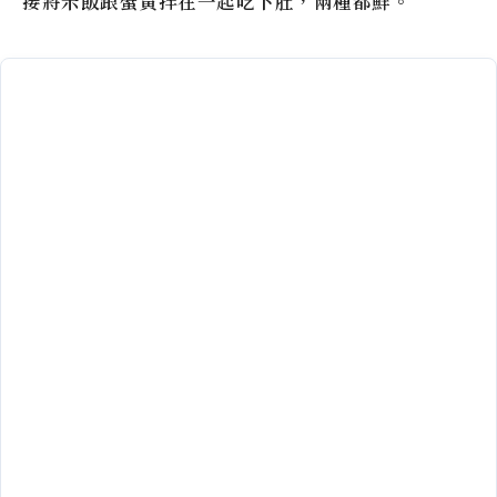
接將米飯跟蟹黃拌在一起吃下肚，兩種都鮮。