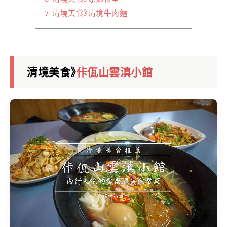
7
清境美食》清境牛肉麵
清境美食》
佧佤山雲滇小館