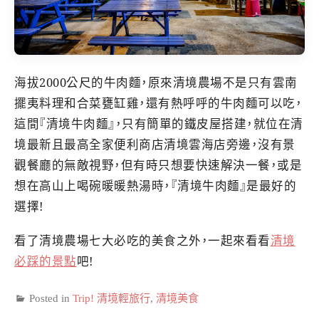
海拔2000公尺的牛肉麵，原來清境農場不是只有雲南
擺夷料理和合菜甕缸雞，還有熱呼呼的牛肉麵可以吃，
這間『清境牛肉麵』，只有簡單的鐵皮屋搭建，就位在清
境最新且最高全家便利商店清境雲海店旁邊，沒有景
觀餐廳的無敵視野，但有時只想要快速解決一餐，或是
想在高山上喝碗暖暖熱湯時，『清境牛肉麵』是最好的
選擇!
看了清境農場七大必吃的美食之外，一起來看看
清境
必踩的景點
吧!
Posted in
Trip! 清境輕旅行
,
清境美食