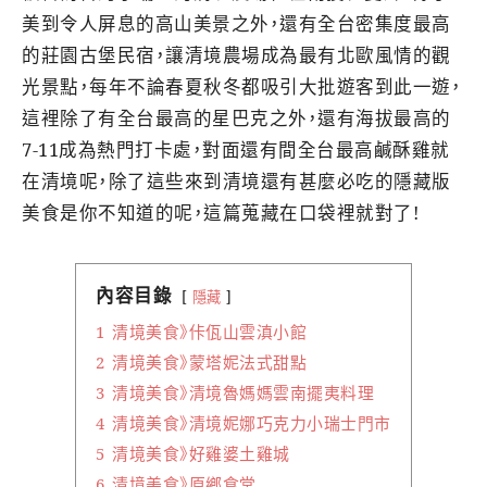
美到令人屏息的高山美景之外，還有全台密集度最高
的莊園古堡民宿，讓清境農場成為最有北歐風情的觀
光景點，每年不論春夏秋冬都吸引大批遊客到此一遊，
這裡除了有全台最高的星巴克之外，還有海拔最高的
7-11成為熱門打卡處，對面還有間全台最高鹹酥雞就
在清境呢，除了這些來到清境還有甚麼必吃的隱藏版
美食是你不知道的呢，這篇蒐藏在口袋裡就對了!
內容目錄
隱藏
1
清境美食》佧佤山雲滇小館
2
清境美食》蒙塔妮法式甜點
3
清境美食》清境魯媽媽雲南擺夷料理
4
清境美食》清境妮娜巧克力小瑞士門市
5
清境美食》好雞婆土雞城
6
清境美食》原鄉食堂