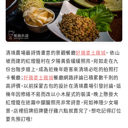
清境農場最詩情畫意的景觀餐廳
好雞婆土雞城
， 依山
坡而建的紅燈籠村在夕陽黃昏緩緩照亮，宛如走在九
份台階步道上，成為近幾年遊客來清境必吃的拍照打
卡餐廳；
好雞婆土雞城
餐廳網路評論已積累數千則的
高評價，以前採蒙古包的設計在清境農場引發討論，這
幾年因修繕不易而改以小木屋式的裝潢，晚上懸掛大
紅燈籠在迷霧中朦朧照亮非常詩意，宛如神隱少女場
景，店裡招牌招牌甕仔雞六點就賣完了，想吃記得訂位
要先預訂哦!