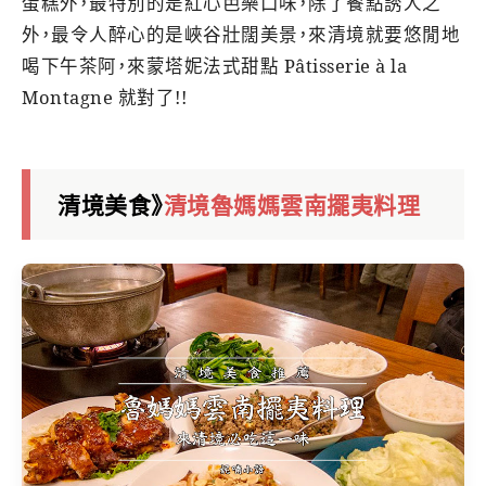
蛋糕外，最特別的是紅心芭樂口味，除了餐點誘人之
外，最令人醉心的是峽谷壯闊美景，來清境就要悠閒地
喝下午茶阿，來蒙塔妮法式甜點 Pâtisserie à la
Montagne 就對了!!
清境美食》
清境魯媽媽雲南擺夷料理