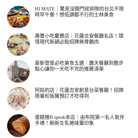
HI MATE｜驚見沒開門就排隊的台北不限
時早午餐！想低調都不行的士林美食
壽豐小吃慶豐店｜花蓮吉安餐廳名店！環
境現代新穎必點招牌無骨鵝肉
豪斯登堡必吃美食五選｜露天餐廳到散步
點心讓你一天吃不完的推薦清單
阿姑的店｜花蓮吉安創意台菜餐廳！招牌
限量松阪豬預訂才吃得到
蛋糕捲B speak本店｜由布院第一名人氣伴
手禮！刷新生乳捲味蕾印象