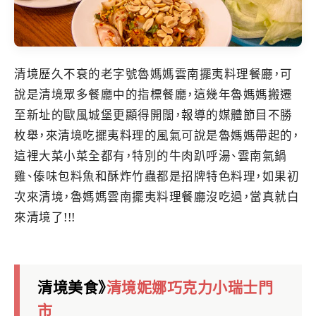
清境歷久不衰的老字號魯媽媽雲南擺夷料理餐廳，可
說是清境眾多餐廳中的指標餐廳，這幾年魯媽媽搬遷
至新址的歐風城堡更顯得開闊，報導的媒體節目不勝
枚舉，來清境吃擺夷料理的風氣可說是魯媽媽帶起的，
這裡大菜小菜全都有，特別的牛肉趴呼湯、雲南氣鍋
雞、傣味包料魚和酥炸竹蟲都是招牌特色料理，如果初
次來清境，魯媽媽雲南擺夷料理餐廳沒吃過，當真就白
來清境了!!!
清境美食》
清境妮娜巧克力小瑞士門
市