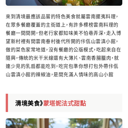
來到清境最應該品嘗的特色美食就屬雲南擺夷料理，
在眾多餐廳覆蓋的主街道上，有許多標榜雲南料理的
餐廳一間間開，但老行家都知味美不怕巷弄深，走入博
望新村裡有間雲南眷村後代所開的佧佤山雲滇小館，
做的菜色家常地道，沒有餐廳的公版模式，吃起來自在
隨興，傳統的米干米線還有大薄片、雲南香腸臘肉，就
連少見的乳扇都能吃到，吃完包準你想打包外帶佧佤
山雲滇小館的辣椒油，是間充滿人情味的高山小館
清境美食》
蒙塔妮法式甜點