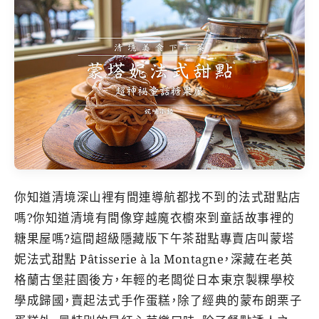
你知道清境深山裡有間連導航都找不到的法式甜點店
嗎?你知道清境有間像穿越魔衣櫥來到童話故事裡的
糖果屋嗎?這間超級隱藏版下午茶甜點專賣店叫蒙塔
妮法式甜點 Pâtisserie à la Montagne，深藏在老英
格蘭古堡莊園後方，年輕的老闆從日本東京製粿學校
學成歸國，賣起法式手作蛋糕，除了經典的蒙布朗栗子