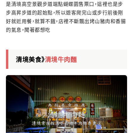
是清境高空景觀步道端點蝴蝶園售票口，這裡也是步
步高昇步道的起始點，所以遊客爬完山或步行前後剛
好就近用餐，就算不餓，店裡不斷飄出烤山豬肉和香腸
的氣息，聞著都想吃
清境美食》
清境牛肉麵