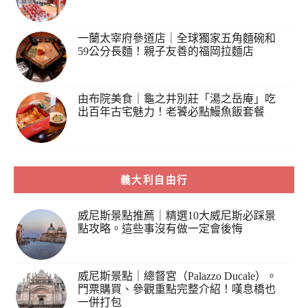
一蘭太宰府參道店｜全球獨家五角麵碗和
59公分長麵！親子友善的福岡拉麵店
由布院美食｜龜之井別莊「湯之岳庵」吃
出百年古宅魅力！老饕必點鰻魚飯套餐
義大利自由行
威尼斯景點推薦｜精選10大威尼斯必踩景
點攻略。這些事沒有做一定會後悔
威尼斯景點｜總督宮（Palazzo Ducale）。
門票購買、參觀重點完整介紹！嘆息橋也
一併打包