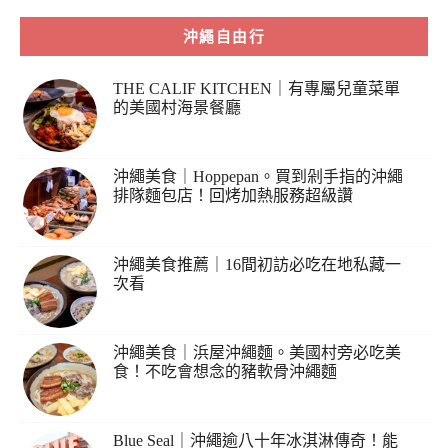
沖繩自由行
THE CALIF KITCHEN｜有專屬兒童菜單
的美國村海景餐廳
沖繩美食｜Hoppepan。買到剁手指的沖繩
排隊麵包店！回烤加熱服務超級讚
沖繩美食推薦｜16間初訪必吃在地私藏一
次看
沖繩美食｜浜屋沖繩麵。美國村旁必吃美
食！不吃會想念的豬軟骨沖繩麵
Blue Seal｜沖繩逾八十年冰淇淋傳奇！能