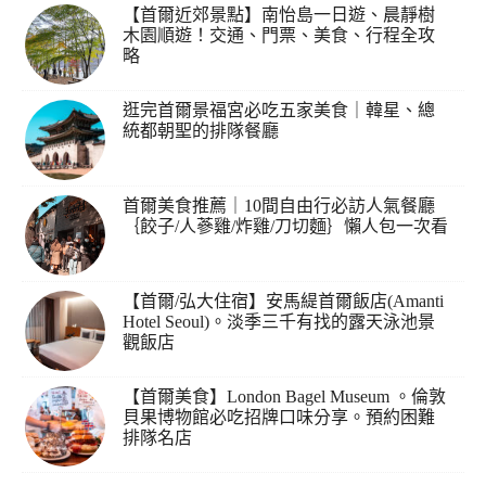
【首爾近郊景點】南怡島一日遊、晨靜樹
木園順遊！交通、門票、美食、行程全攻
略
逛完首爾景福宮必吃五家美食｜韓星、總
統都朝聖的排隊餐廳
首爾美食推薦｜10間自由行必訪人氣餐廳
｛餃子/人蔘雞/炸雞/刀切麵｝懶人包一次看
【首爾/弘大住宿】安馬緹首爾飯店(Amanti
Hotel Seoul)。淡季三千有找的露天泳池景
觀飯店
【首爾美食】London Bagel Museum 。倫敦
貝果博物館必吃招牌口味分享。預約困難
排隊名店