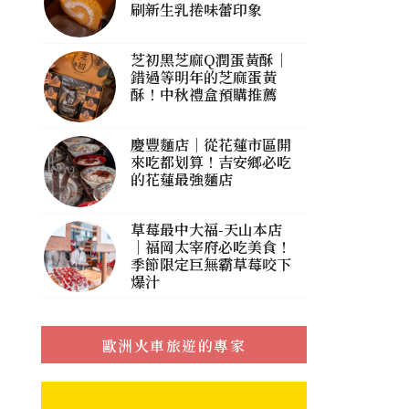
刷新生乳捲味蕾印象
芝初黑芝麻Q潤蛋黃酥｜
錯過等明年的芝麻蛋黃
酥！中秋禮盒預購推薦
慶豐麵店｜從花蓮市區開
來吃都划算！吉安鄉必吃
的花蓮最強麵店
草莓最中大福-天山本店
｜福岡太宰府必吃美食！
季節限定巨無霸草莓咬下
爆汁
歐洲火車旅遊的專家