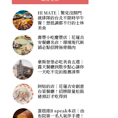
HI MATE｜驚見沒開門
就排隊的台北不限時早午
餐！想低調都不行的士林
美食
壽豐小吃慶豐店｜花蓮吉
安餐廳名店！環境現代新
穎必點招牌無骨鵝肉
豪斯登堡必吃美食五選｜
露天餐廳到散步點心讓你
一天吃不完的推薦清單
阿姑的店｜花蓮吉安創意
台菜餐廳！招牌限量松阪
豬預訂才吃得到
蛋糕捲B speak本店｜由
布院第一名人氣伴手禮！