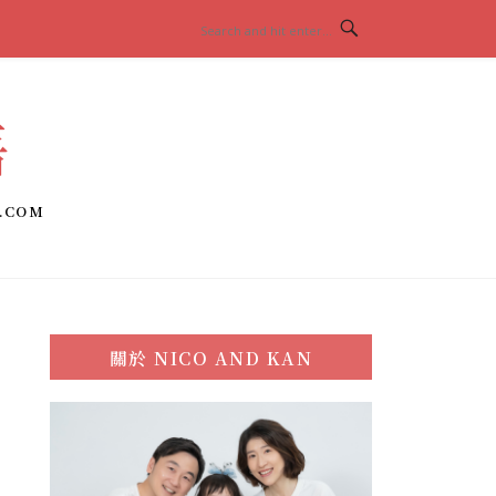
語
.COM
關於
NICO AND KAN