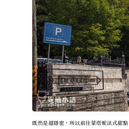
既然是超隱密，所以前往
蒙塔妮法式甜點 Pât