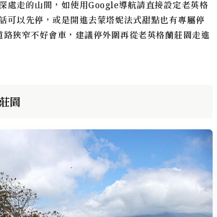
處走的山間，如使用Google導航請直接設定老英格
話可以先停，或是開進去
蒙塔妮法式甜點
也有專屬停
道路狹窄不好會車，建議停外圍再從老英格蘭莊園走進
莊園