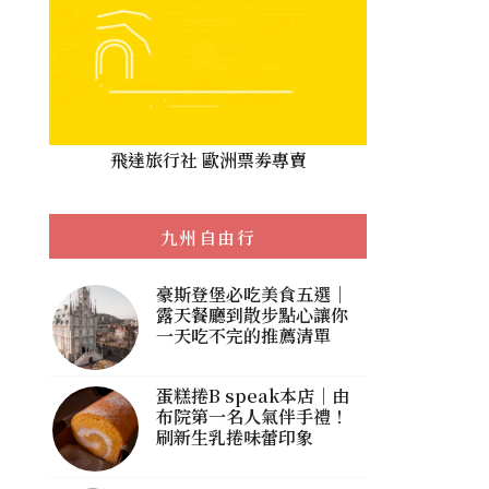
飛達旅行社 歐洲票劵專賣
九州自由行
豪斯登堡必吃美食五選｜
露天餐廳到散步點心讓你
一天吃不完的推薦清單
蛋糕捲B speak本店｜由
布院第一名人氣伴手禮！
刷新生乳捲味蕾印象