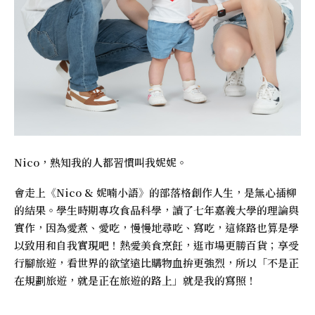
Nico，熟知我的人都習慣叫我妮妮。
會走上《
Nico & 妮喃小語
》的部落格創作人生，是無心插柳
的結果。學生時期專攻食品科學，讀了七年嘉義大學的理論與
實作，因為愛煮、愛吃，慢慢地尋吃、寫吃，這條路也算是學
以致用和自我實現吧！熱愛美食烹飪，逛市場更勝百貨；享受
行腳旅遊，看世界的欲望遠比購物血拚更強烈，所以「不是正
在規劃旅遊，就是正在旅遊的路上」就是我的寫照！