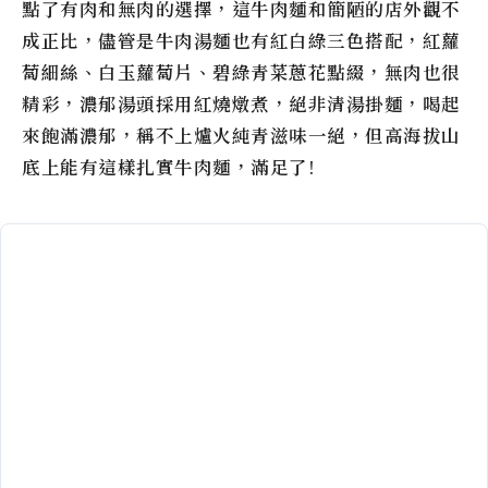
點了有肉和無肉的選擇，這牛肉麵和簡陋的店外觀不
成正比，儘管是牛肉湯麵也有紅白綠三色搭配，紅蘿
蔔細絲、白玉蘿蔔片、碧綠青菜蔥花點綴，無肉也很
精彩，濃郁湯頭採用紅燒燉煮，絕非清湯掛麵，喝起
來飽滿濃郁，稱不上爐火純青滋味一絕，但高海拔山
底上能有這樣扎實牛肉麵，滿足了!