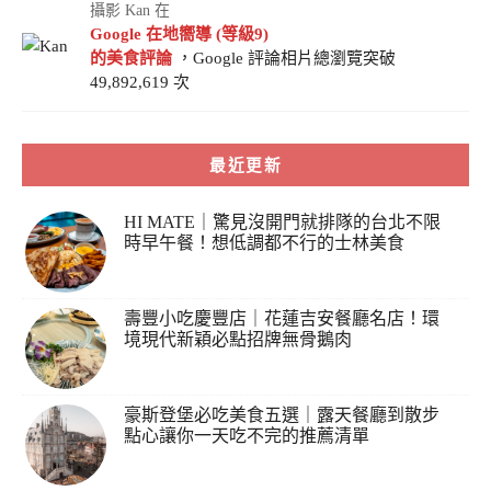
攝影 Kan 在
Google 在地嚮導 (等級9)
的美食評論
，Google 評論相片總瀏覽突破
49,892,619 次
最近更新
HI MATE｜驚見沒開門就排隊的台北不限
時早午餐！想低調都不行的士林美食
壽豐小吃慶豐店｜花蓮吉安餐廳名店！環
境現代新穎必點招牌無骨鵝肉
豪斯登堡必吃美食五選｜露天餐廳到散步
點心讓你一天吃不完的推薦清單