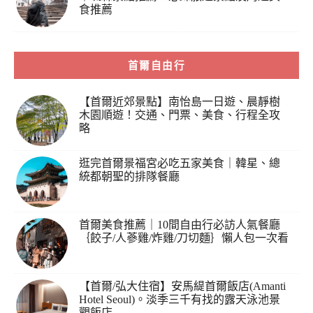
食推薦
首爾自由行
【首爾近郊景點】南怡島一日遊、晨靜樹
木園順遊！交通、門票、美食、行程全攻
略
逛完首爾景福宮必吃五家美食｜韓星、總
統都朝聖的排隊餐廳
首爾美食推薦｜10間自由行必訪人氣餐廳
｛餃子/人蔘雞/炸雞/刀切麵｝懶人包一次看
【首爾/弘大住宿】安馬緹首爾飯店(Amanti
Hotel Seoul)。淡季三千有找的露天泳池景
觀飯店