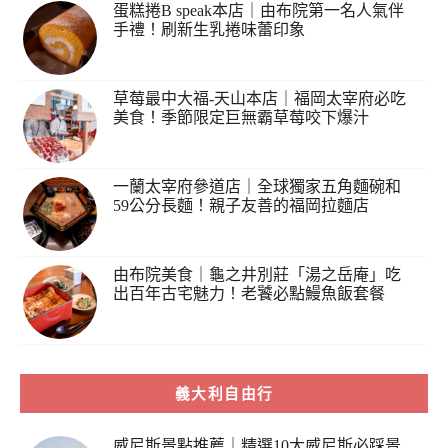
蛋糕捲B speak本店｜由布院第一名人氣伴
手禮！刷新生乳捲味蕾印象
草莓最中大福-天山本店｜福岡太宰府必吃
美食！季節限定巨無霸草莓咬下爆汁
一蘭太宰府參道店｜全球獨家五角麵碗和
59公分長麵！親子友善的福岡拉麵店
由布院美食｜龜之井別莊「湯之岳庵」吃
出百年古宅魅力！老饕必點鰻魚飯套餐
義大利自由行
威尼斯景點推薦｜精選10大威尼斯必踩景