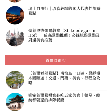
瑞士自由行｜琉森必踩的10大代表性旅遊
景點
聖萊奧德伽爾教堂（St. Leodegar im
Hof）｜琉森景點推薦！必踩旅遊景點及
周邊美食推薦
首爾自由行
【首爾近郊景點】南怡島一日遊、晨靜樹
木園順遊！交通、門票、美食、行程全攻
略
逛完首爾景福宮必吃五家美食｜韓星、總
統都朝聖的排隊餐廳