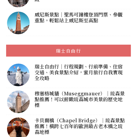
威尼斯景點｜聖馬可鐘樓登頂門票、參觀
重點。輕鬆站上威尼斯至高點
瑞士自由行
瑞士自由行｜行程規劃、行前準備、住宿
交通、美食景點介紹，蜜月旅行自我實現
全攻略
穆塞格城牆（Museggmauer）｜琉森景
點推薦！可以俯瞰琉森城市美景的歷史地
標
卡貝爾橋（Chapel Bridge）｜琉森景點
推薦！橫跨七百年的歐洲最古老木橋之琉
森地標