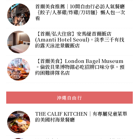
首爾美食推薦｜10間自由行必訪人氣餐廳
｛餃子/人蔘雞/炸雞/刀切麵｝懶人包一次
看
【首爾/弘大住宿】安馬緹首爾飯店
(Amanti Hotel Seoul)。淡季三千有找
的露天泳池景觀飯店
【首爾美食】London Bagel Museum
。倫敦貝果博物館必吃招牌口味分享。預
約困難排隊名店
沖繩自由行
THE CALIF KITCHEN｜有專屬兒童菜單
的美國村海景餐廳