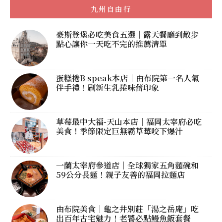
九州自由行
豪斯登堡必吃美食五選｜露天餐廳到散步
點心讓你一天吃不完的推薦清單
蛋糕捲B speak本店｜由布院第一名人氣
伴手禮！刷新生乳捲味蕾印象
草莓最中大福-天山本店｜福岡太宰府必吃
美食！季節限定巨無霸草莓咬下爆汁
一蘭太宰府參道店｜全球獨家五角麵碗和
59公分長麵！親子友善的福岡拉麵店
由布院美食｜龜之井別莊「湯之岳庵」吃
出百年古宅魅力！老饕必點鰻魚飯套餐