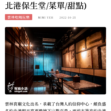
北港保生堂/菜單/甜點)
雲林吃喝玩樂
NINI YEH
2022-10-25
雲林宮廟文化出名，承載了台灣人的信仰中心，頗負盛
名的北港朝天宮更曾摘下宗教百景，而前方筆直的北港