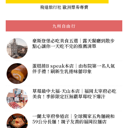
飛達旅行社 歐洲票劵專賣
九州自由行
豪斯登堡必吃美食五選｜露天餐廳到散步
點心讓你一天吃不完的推薦清單
蛋糕捲B speak本店｜由布院第一名人氣
伴手禮！刷新生乳捲味蕾印象
草莓最中大福-天山本店｜福岡太宰府必吃
美食！季節限定巨無霸草莓咬下爆汁
一蘭太宰府參道店｜全球獨家五角麵碗和
59公分長麵！親子友善的福岡拉麵店