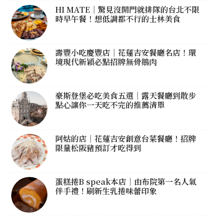
HI MATE｜驚見沒開門就排隊的台北不限
時早午餐！想低調都不行的士林美食
壽豐小吃慶豐店｜花蓮吉安餐廳名店！環
境現代新穎必點招牌無骨鵝肉
豪斯登堡必吃美食五選｜露天餐廳到散步
點心讓你一天吃不完的推薦清單
阿姑的店｜花蓮吉安創意台菜餐廳！招牌
限量松阪豬預訂才吃得到
蛋糕捲B speak本店｜由布院第一名人氣
伴手禮！刷新生乳捲味蕾印象