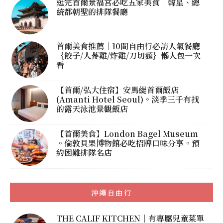
逛完首爾景福宮必吃五家美食｜韓星、總
統都朝聖的排隊餐廳
首爾美食推薦｜10間自由行必訪人氣餐廳
｛餃子/人蔘雞/炸雞/刀切麵｝懶人包一次
看
【首爾/弘大住宿】安馬緹首爾飯店
(Amanti Hotel Seoul)。淡季三千有找
的露天泳池景觀飯店
【首爾美食】London Bagel Museum
。倫敦貝果博物館必吃招牌口味分享。預
約困難排隊名店
沖繩自由行
THE CALIF KITCHEN｜有專屬兒童菜單