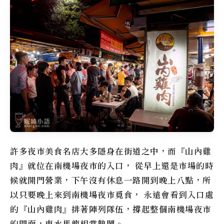
許多夜市美食名店大多隱身在街道之中，而『山內雞
肉』就位在南機場夜市的入口， 從早上還是市場的時
候就開門營業，下午沒有休息一路開到晚上八點，所
以只要晚上來到南機場夜市覓食， 永遠會看到入口處
的『山內雞肉』排著陣列隊伍，撐起整個南機場夜市
的門面，車水馬龍相當熱鬧。