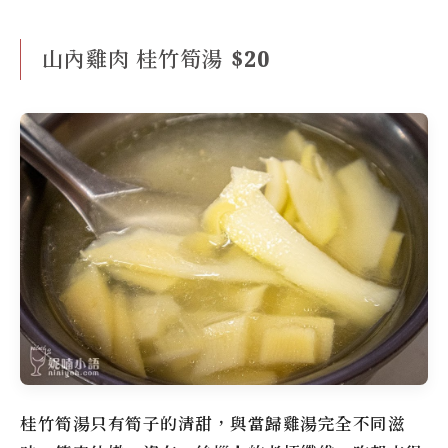
山內雞肉 桂竹筍湯 $20
桂竹筍湯只有筍子的清甜，與當歸雞湯完全不同滋