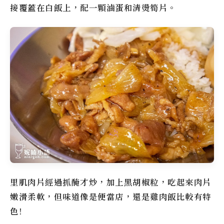
接覆蓋在白飯上，配一顆滷蛋和清燙筍片。
里肌肉片經過抓醃才炒，加上黑胡椒粒，吃起來肉片
嫩滑柔軟，但味道像是便當店，還是雞肉飯比較有特
色!