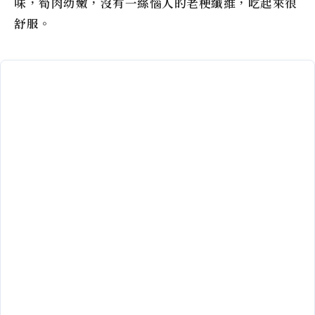
味，筍肉幼嫩，沒有一絲惱人的老梗纖維，吃起來很
舒服。