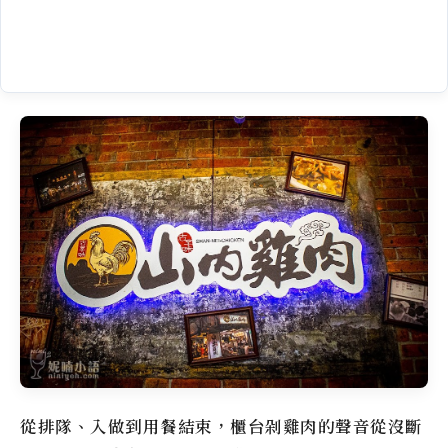
從排隊、入做到用餐結束，櫃台剁雞肉的聲音從沒斷