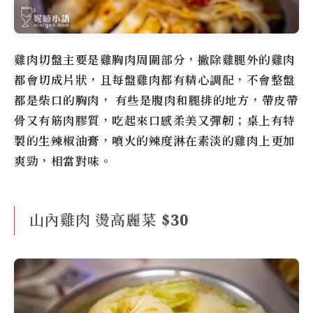
雞肉切盤主要是雞胸肉周圍部分，撇除雞腿外的雞肉
都會切成片狀，且每盤雞肉都有精心調配，不會整盤
都是柴口的胸肉， 有些是腹肉和腿排的地方，帶皮帶
骨又有筋肉膠質，吃起來口感柔美又彈韌；桌上有特
製的生辣椒油膏，噴火的辣度淋在素淡的雞肉上更加
爽勁，相當對味。
山內雞肉 燙高麗菜 $30