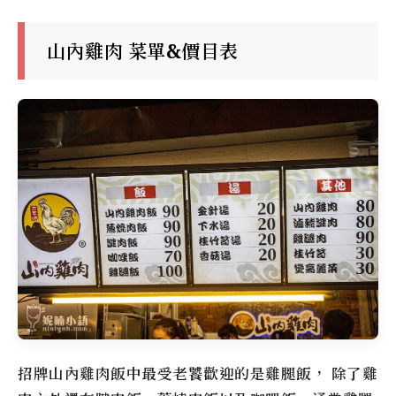
山內雞肉 菜單&價目表
招牌山內雞肉飯中最受老饕歡迎的是雞腿飯， 除了雞