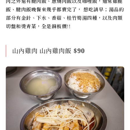
肉之外還有腱肉飯、蔥燒肉飯以及咖哩飯，通常雞腿
飯、腱肉飯晚餐來幾乎都賣完了， 想吃請早；湯品的
部分有金針、下水、香菇、桂竹筍湯四種，以及肉類
切盤和燙青菜，全是銅板價!!
山內雞肉 山內雞肉飯 $90