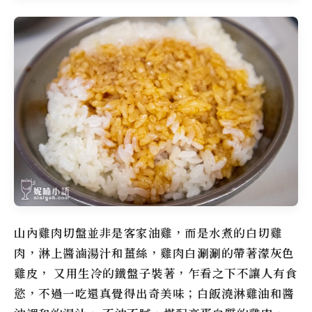
山內雞肉切盤並非是客家油雞，而是水煮的白切雞
肉，淋上醬滷湯汁和薑絲，雞肉白涮涮的帶著濛灰色
雞皮， 又用生冷的鐵盤子裝著，乍看之下不讓人有食
慾，不過一吃還真覺得出奇美味；白飯澆淋雞油和醬