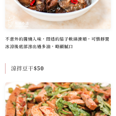
不意外的醬燒入味，悶透的茄子軟綿滑順，可惜靜置
冰涼後底部滲出過多油，略顯膩口
涼拌豆干$50