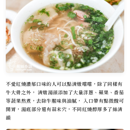
不愛紅燒濃郁口味的人可以點清燉嚐嚐，除了同樣有
牛大骨之外， 清燉湯頭添加了大量洋蔥、蘋果、番茄
等蔬果熬煮，去除牛腥味與油膩， 入口帶有點微酸可
開胃，湯底部分還有蒜末穴，不同紅燒醇厚多了絲清
韻