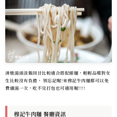
清燉湯頭淡雅回甘比較適合搭配細麵，輕輕品嚐對女
生比較沒有負擔， 別忘記喔!來
穆記牛肉麵
都可以免
費續湯一次，吃不完打包也可適用喔!!!!
穆記牛肉麵 餐廳資訊