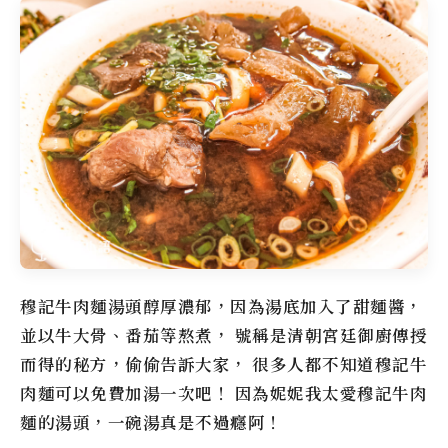
穆記牛肉麵
湯頭醇厚濃郁，因為湯底加入了甜麵醬，
並以牛大骨、番茄等熬煮， 號稱是清朝宮廷御廚傳授
而得的秘方，偷偷告訴大家， 很多人都不知道
穆記牛
肉麵
可以免費加湯一次吧！ 因為妮妮我太愛穆記牛肉
麵的湯頭，一碗湯真是不過癮阿！