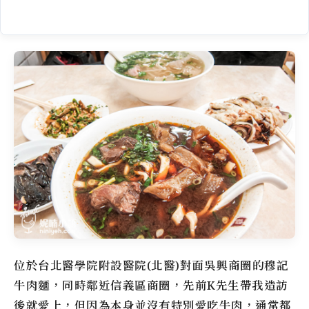
位於台北醫學院附設醫院(北醫)對面吳興商圈的
穆
記
牛肉麵
，同時鄰近信義區商圈，先前K先生帶我造訪
後就愛上，但因為本身並沒有特別愛吃牛肉，通常都