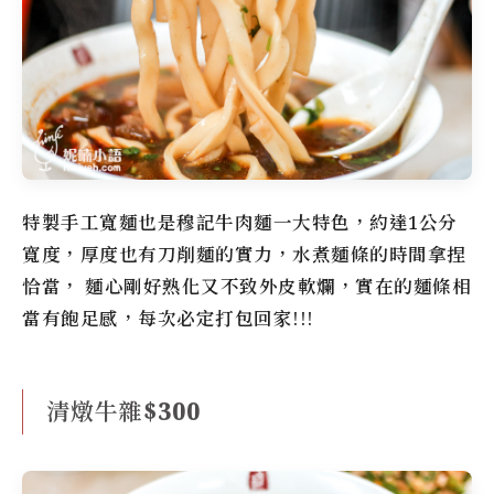
特製手工寬麵也是
穆記牛肉麵
一大特色，約達1公分
寬度，厚度也有刀削麵的實力，水煮麵條的時間拿捏
恰當， 麵心剛好熟化又不致外皮軟爛，實在的麵條相
當有飽足感，每次必定打包回家!!!
清燉牛雜$300