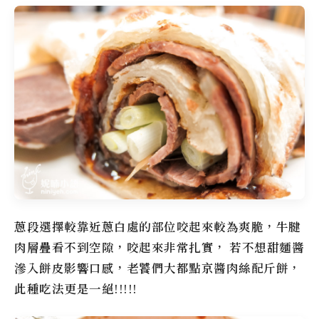
蔥段選擇較靠近蔥白處的部位咬起來較為爽脆，牛腱
肉層疊看不到空隙，咬起來非常扎實， 若不想甜麵醬
滲入餅皮影響口感，老饕們大都點京醬肉絲配斤餅，
此種吃法更是一絕!!!!!