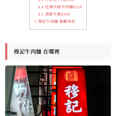
4.4
紅燒半筋半肉麵$250
4.5
清燉牛雜$300
5
穆記牛肉麵 餐廳資訊
穆記牛肉麵 在哪裡