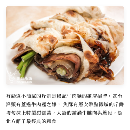
有勁道不油膩的斤餅是
穆記牛肉麵
的鎮店招牌，甚至
鋒頭有蓋過牛肉麵之嫌， 焦酥有層次帶點微鹹的斤餅
均勻抹上特製甜麵醬，大器的鋪滿牛腱肉與蔥段，是
北方館子最經典的麵食