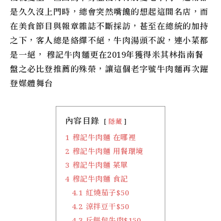
是久久沒上門時，總會突然嘴饞的想起這間名店，而
在美食節目與報章雜誌不斷採訪，甚至在總統的加持
之下，客人總是絡繹不絕，牛肉湯頭不說，連小菜都
是一絕，
穆記牛肉麵
更在2019年獲得米其林指南餐
盤之必比登推薦的殊榮，讓這個老字號牛肉麵再次躍
登媒體舞台
內容目錄
隱藏
1
穆記牛肉麵 在哪裡
2
穆記牛肉麵 用餐環境
3
穆記牛肉麵 菜單
4
穆記牛肉麵 食記
4.1
紅燒茄子$50
4.2
涼拌豆干$50
4.3
斤餅包牛肉$150