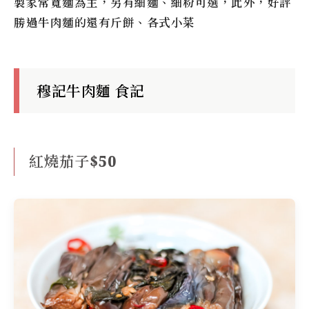
製家常寬麵為主，另有細麵、細粉可選，此外，好評
勝過牛肉麵的還有斤餅、各式小菜
穆記牛肉麵 食記
紅燒茄子$50