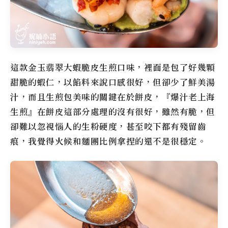
這款金玉翡翠大蝦脆皮生煎口味，裡面是包了好幾顆
甜脆的蝦仁，以餡料來說口感很好，但卻少了鮮美湯
汁，而且生煎包美味的關鍵在於餅皮，『爆汁老上海
生煎』在餅皮這部分處理的沒有很好，雖然有脆，但
卻難以忽視惱人的生粉硬度，甚至咬下都有殘留齒
痕，我覺得火候和麵團比例拿捏的還不是很穩定。