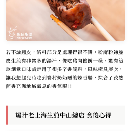
若不論麵皮，餡料部分是處理得很不錯，粉麻粉辣脆
皮生煎有非常多的湯汁，像吃豬肉餡餅一樣，還有這
款創意口味肯定用了很多辛香調料，風味極具層次，
讓我想起兒時吃到眷村奶奶曬的辣香腸，綜合了孜然
茴香充滿地域氣息的香氣呢!!!
爆汁老上海生煎中山總店 食後心得