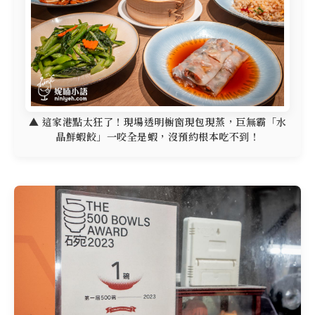
▲ 這家港點太狂了！現場透明櫥窗現包現蒸，巨無霸「水
晶鮮蝦餃」一咬全是蝦，沒預約根本吃不到！