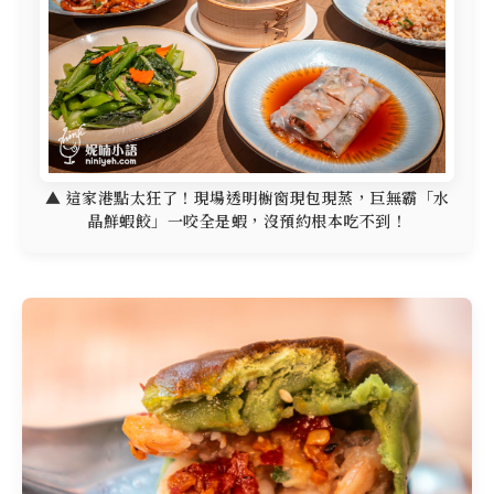
▲ 這家港點太狂了！現場透明櫥窗現包現蒸，巨無霸「水
晶鮮蝦餃」一咬全是蝦，沒預約根本吃不到！