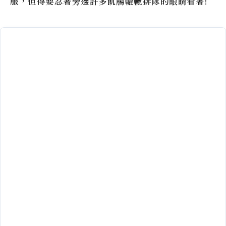
服，但得要忍著旁邊許多飢腸轆轆排隊的眼睛看著!