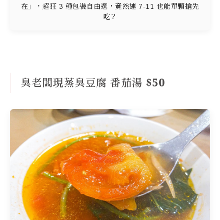
在」，超狂 3 種包裝自由選，竟然連 7-11 也能單顆搶先
吃？
臭老闆現蒸臭豆腐 番茄湯 $50