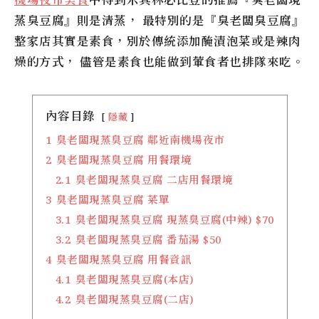
蒸臭豆腐』則是清蒸， 最特別的是『臭老闆臭豆腐』
整家店其實是素食，別於傳統添加醃漬泡菜或是辣肉
燥的方式， 儘管是素食也能做到葷食者也排隊來吃。
內容目錄
隱藏
1
臭老闆現蒸臭豆腐 鄰近南機場夜市
2
臭老闆現蒸臭豆腐 用餐環境
2.1
臭老闆現蒸臭豆腐 二店用餐環境
3
臭老闆現蒸臭豆腐 菜單
3.1
臭老闆現蒸臭豆腐 現蒸臭豆腐(中辣) $70
3.2
臭老闆現蒸臭豆腐 番茄湯 $50
4
臭老闆現蒸臭豆腐 用餐資訊
4.1
臭老闆現蒸臭豆腐(本店)
4.2
臭老闆現蒸臭豆腐(二店)