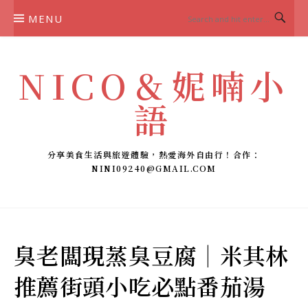
Skip
MENU
to
content
NICO＆妮喃小
語
分享美食生活與旅遊體驗，熱愛海外自由行！合作：
NINI09240@GMAIL.COM
臭老闆現蒸臭豆腐｜米其林
推薦街頭小吃必點番茄湯