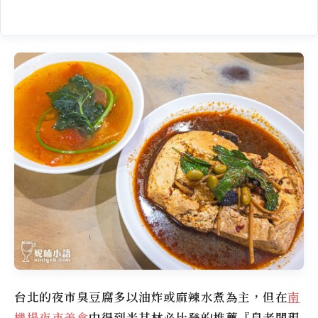
台北的夜市臭豆腐多以油炸或麻辣水煮為主，但在
南
機場夜市美食
中得到米其林必比登的推薦『臭老闆現