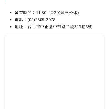
營業時間：11:30–22:30(週三公休)
電話：(02)2305-2078
地址：台北市中正區中華路二段313巷6號