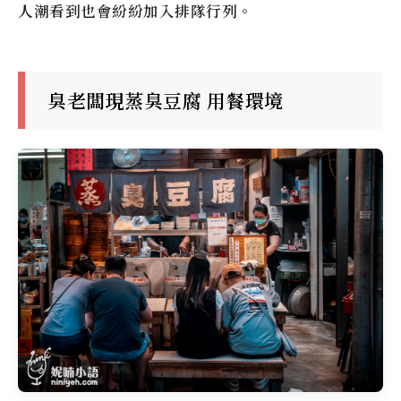
人潮看到也會紛紛加入排隊行列。
臭老闆現蒸臭豆腐 用餐環境