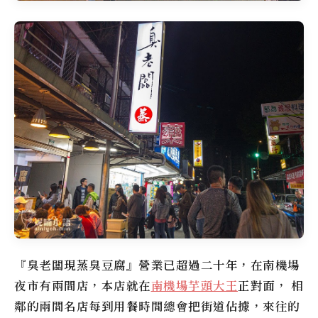
『臭老闆現蒸臭豆腐』營業已超過二十年，在南機場
夜市有兩間店，本店就在
南機場芋頭大王
正對面， 相
鄰的兩間名店每到用餐時間總會把街道佔據，來往的