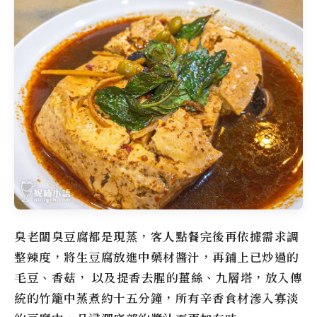
臭老闆臭豆腐都是現蒸，客人點餐完後再依據需求調
整辣度，將生豆腐放進中藥材醬汁，再鋪上已炒過的
毛豆、香菇， 以及提香去腥的薑絲、九層塔，放入傳
統的竹籠中蒸煮約十五分鐘，所有辛香食材滲入寡淡