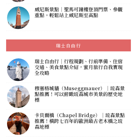
威尼斯景點｜聖馬可鐘樓登頂門票、參觀
重點。輕鬆站上威尼斯至高點
瑞士自由行
瑞士自由行｜行程規劃、行前準備、住宿
交通、美食景點介紹，蜜月旅行自我實現
全攻略
穆塞格城牆（Museggmauer）｜琉森景
點推薦！可以俯瞰琉森城市美景的歷史地
標
卡貝爾橋（Chapel Bridge）｜琉森景點
推薦！橫跨七百年的歐洲最古老木橋之琉
森地標