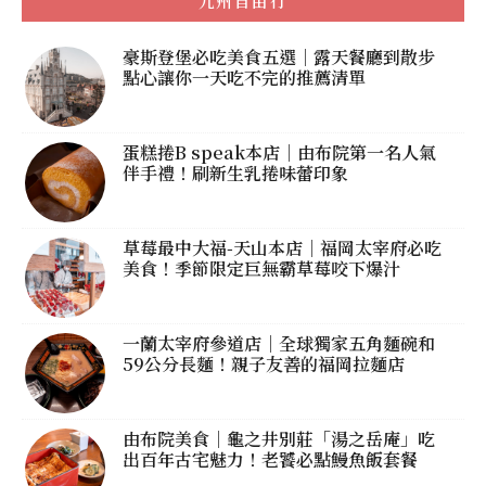
九州自由行
豪斯登堡必吃美食五選｜露天餐廳到散步
點心讓你一天吃不完的推薦清單
蛋糕捲B speak本店｜由布院第一名人氣
伴手禮！刷新生乳捲味蕾印象
草莓最中大福-天山本店｜福岡太宰府必吃
美食！季節限定巨無霸草莓咬下爆汁
一蘭太宰府參道店｜全球獨家五角麵碗和
59公分長麵！親子友善的福岡拉麵店
由布院美食｜龜之井別莊「湯之岳庵」吃
出百年古宅魅力！老饕必點鰻魚飯套餐