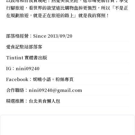
以致用和自我實現吧！熱愛美食烹飪，逛市場更勝百貨；享受
行腳旅遊，看世界的欲望遠比購物血拚更強烈，所以「不是正
在規劃旅遊，就是正在旅遊的路上」就是我的寫照！
部落格經營：Since 2013/09/20
愛食記駐站部落客
Tintint 實體書出版
IG：
nini09240
Facebook：
妮喃小語。粉絲專頁
合作聯絡：
nini09240@gmail.com
精選推薦：
台北美食懶人包