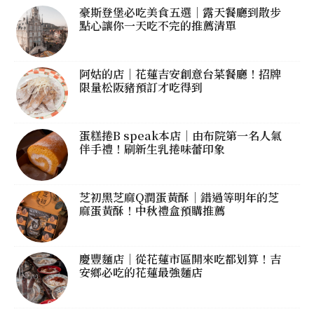
豪斯登堡必吃美食五選｜露天餐廳到散步
點心讓你一天吃不完的推薦清單
阿姑的店｜花蓮吉安創意台菜餐廳！招牌
限量松阪豬預訂才吃得到
蛋糕捲B speak本店｜由布院第一名人氣
伴手禮！刷新生乳捲味蕾印象
芝初黑芝麻Q潤蛋黃酥｜錯過等明年的芝
麻蛋黃酥！中秋禮盒預購推薦
慶豐麵店｜從花蓮市區開來吃都划算！吉
安鄉必吃的花蓮最強麵店