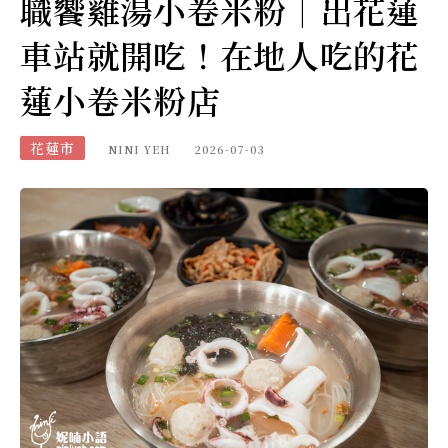
職饗雞湯小卷米粉｜出花蓮
車站就開吃！在地人吃的花
蓮小卷米粉店
花蓮市
NINI YEH
2026-07-03