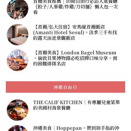
首爾美食推薦｜10間自由行必訪人氣餐廳
｛餃子/人蔘雞/炸雞/刀切麵｝懶人包一次
看
【首爾/弘大住宿】安馬緹首爾飯店
(Amanti Hotel Seoul)。淡季三千有找
的露天泳池景觀飯店
【首爾美食】London Bagel Museum
。倫敦貝果博物館必吃招牌口味分享。預
約困難排隊名店
沖繩自由行
THE CALIF KITCHEN｜有專屬兒童菜單
的美國村海景餐廳
沖繩美食｜Hoppepan。買到剁手指的沖