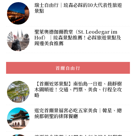
瑞士自由行｜琉森必踩的10大代表性旅遊
景點
聖萊奧德伽爾教堂（St. Leodegar im
Hof）｜琉森景點推薦！必踩旅遊景點及
周邊美食推薦
首爾自由行
【首爾近郊景點】南怡島一日遊、晨靜樹
木園順遊！交通、門票、美食、行程全攻
略
逛完首爾景福宮必吃五家美食｜韓星、總
統都朝聖的排隊餐廳