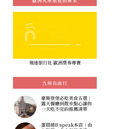
歐洲火車旅遊的專家
飛達旅行社 歐洲票劵專賣
九州自由行
豪斯登堡必吃美食五選｜
露天餐廳到散步點心讓你
一天吃不完的推薦清單
蛋糕捲B speak本店｜由