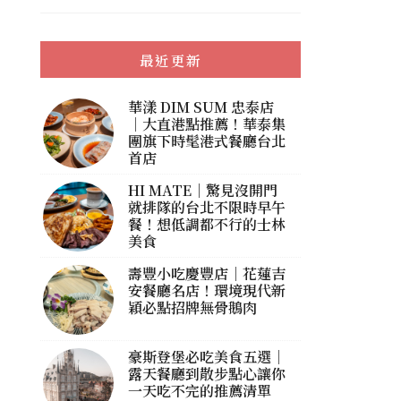
最近更新
華漾 DIM SUM 忠泰店
｜大直港點推薦！華泰集
團旗下時髦港式餐廳台北
首店
HI MATE｜驚見沒開門
就排隊的台北不限時早午
餐！想低調都不行的士林
美食
壽豐小吃慶豐店｜花蓮吉
安餐廳名店！環境現代新
穎必點招牌無骨鵝肉
豪斯登堡必吃美食五選｜
露天餐廳到散步點心讓你
一天吃不完的推薦清單