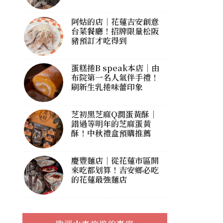
阿姑的店｜花蓮吉安創意
台菜餐廳！招牌限量松阪
豬預訂才吃得到
蛋糕捲B speak本店｜由
布院第一名人氣伴手禮！
刷新生乳捲味蕾印象
芝初黑芝麻Q潤蛋黃酥｜
錯過等明年的芝麻蛋黃
酥！中秋禮盒預購推薦
慶豐麵店｜從花蓮市區開
來吃都划算！吉安鄉必吃
的花蓮最強麵店