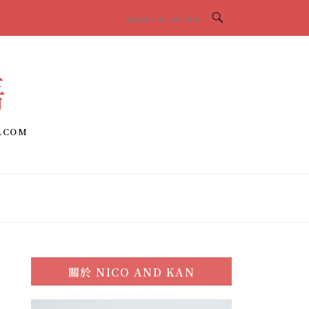
語
.COM
關於
NICO AND KAN