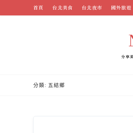
Skip
首頁
台北美食
台北夜市
國外旅遊
to
content
分享
分類:
五結鄉