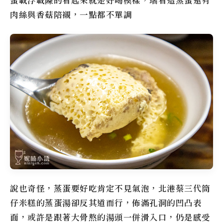
蛋載浮載陳的看起來就是好喝模樣，端看這蒸蛋還有
肉絲與香菇陪襯，一點都不單調
說也奇怪，蒸蛋要好吃肯定不見氣泡，
北港蔡三代筒
仔米糕
的蒸蛋湯卻反其道而行，佈滿孔洞的凹凸表
面，或許是跟著大骨熬的湯頭一併滑入口，仍是感受