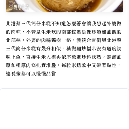
北港蔡三代筒仔米糕
不知道怎麼著會讓我想起外婆做
的肉粽，不管是生米炊的南部粽還是像炒過如油飯的
北部粽，外婆的肉粽獨樹一格，濃淡合宜倒與
北港蔡
三代筒仔米糕
有幾分相似，稍微翻炒糯米沒有過度調
味上色，直接生米入模再依序放進炒料炊熟，飽滿油
蔥和粗厚肉條扎實堆疊，每粒米透軟中又帶著黏性，
連長輩都可以慢慢品嘗