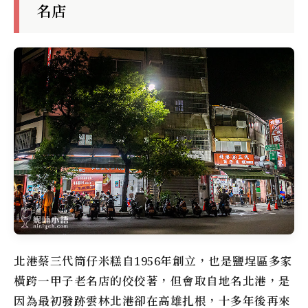
名店
北港蔡三代筒仔米糕
自1956年創立，也是鹽埕區多家
橫跨一甲子老名店的佼佼著，但會取自地名北港，是
因為最初發跡雲林北港卻在高雄扎根，十多年後再來