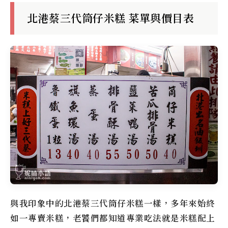
北港蔡三代筒仔米糕 菜單與價目表
與我印象中的
北港蔡三代筒仔米糕
一樣，多年來始終
如一專賣米糕，老饕們都知道專業吃法就是米糕配上