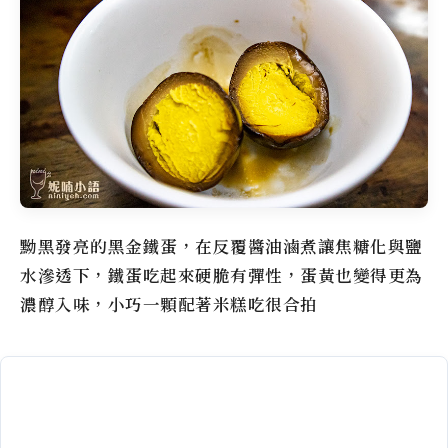
黝黑發亮的黑金鐵蛋，在反覆醬油滷煮讓焦糖化與鹽
水滲透下，鐵蛋吃起來硬脆有彈性，蛋黃也變得更為
濃醇入味，小巧一顆配著米糕吃很合拍