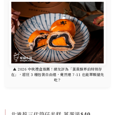
▲ 2026 中秋禮盒推薦！網友評為「蛋黃酥界的特別存
在」，超狂 3 種包裝自由選，竟然連 7-11 也能單顆搶先
吃？
北港蔡三代筒仔米糕 蒸蛋湯$40