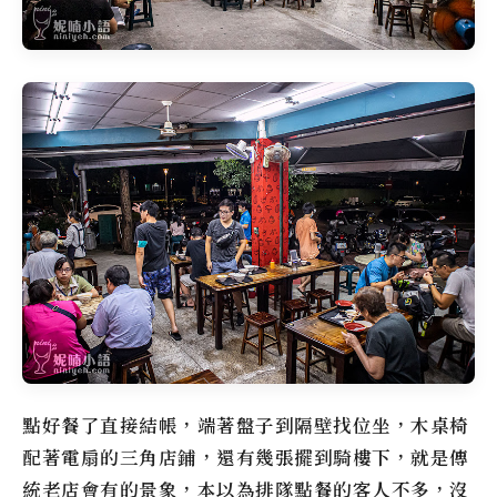
點好餐了直接結帳，端著盤子到隔壁找位坐，木桌椅
配著電扇的三角店鋪，還有幾張擺到騎樓下，就是傳
統老店會有的景象，本以為排隊點餐的客人不多，沒