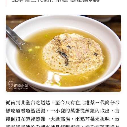
從南到北全台吃透透，至今只有在
北港蔡三代筒仔米
糕
吃過看過蒸蛋湯，一小甕的蒸蛋從蒸籠內取出，直
接倒扣在碗裡澆滿一大匙高湯，來點芹菜末提味，蒸