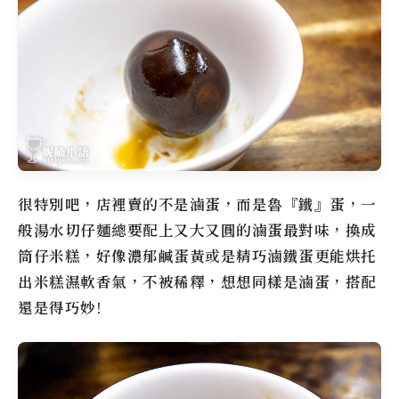
很特別吧，店裡賣的不是滷蛋，而是魯『鐵』蛋，一
般湯水切仔麵總要配上又大又圓的滷蛋最對味，換成
筒仔米糕，好像濃郁鹹蛋黃或是精巧滷鐵蛋更能烘托
出米糕濕軟香氣，不被稀釋，想想同樣是滷蛋，搭配
還是得巧妙!