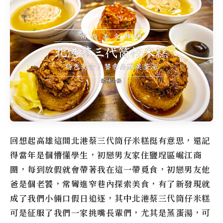
回想起高雄這間
北港蔡三代筒仔米糕
挺有意思，還記
得當年是個懵懂學生，初戀男友家住鹽埕區崛江商
圈，每到放假就會帶著我在這一帶覓食，初戀男友他
爸是個老饕，常彎進窄巷內探索美食，有了新發現就
成了我們小倆口假日追逐，其中
北港蔡三代筒仔米糕
可是征服了我們一家挑嘴長輩們，尤其是蒸蛋湯，可