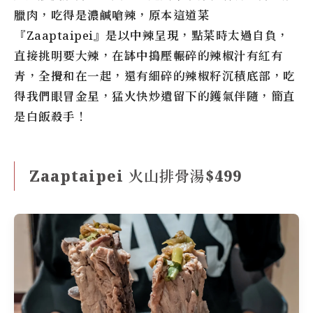
臘肉，吃得是濃鹹嗆辣，原本這道菜
『Zaaptaipei』是以中辣呈現，點菜時太過自負，
直接挑明要大辣，在缽中搗壓輾碎的辣椒汁有紅有
青，全攪和在一起，還有細碎的辣椒籽沉積底部，吃
得我們眼冒金星，猛火快炒遺留下的鑊氣伴隨，簡直
是白飯殺手！
Zaaptaipei 火山排骨湯$499