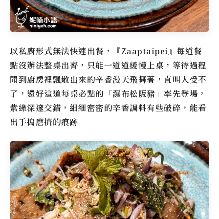
以私廚形式無法快速出餐，『Zaaptaipei』每道餐
點沒辦法整桌出齊，只能一道道緩慢上桌，等待過程
聞到廚房裡飄散出來的辛香漫天飛舞著，直叫人受不
了，還好這道每桌必點的「瀑布松阪豬」率先登場，
紫綠深邃交錯，細細密密的辛香調料有些破碎，能看
出手搗磨擠的痕跡