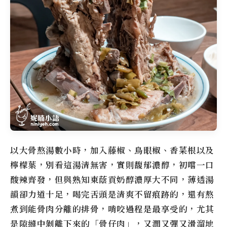
以大骨熬湯數小時，加入藤椒、鳥眼椒、香菜根以及
檸檬葉，別看這湯清無害，實則馥郁濃醇，初嚐一口
酸辣齊發，但與熟知東蔭貢奶醇濃厚大不同，薄透湯
韻卻力道十足，喝完舌頭是清爽不留痕跡的，還有熬
煮到能骨肉分離的排骨，啃咬過程是最享受的，尤其
是隙縫中剝離下來的「骨仔肉」，又潤又彈又滑溜地