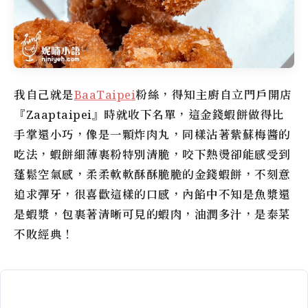
我自己就是
BaaTaipei
粉絲，得知主廚自立門戶開店
『Zaaptaipei』時就收下名單，這金錢蝦餅做得比
手掌還小巧，像是一顆炸肉丸，同樣沾著紫蘇梅醬的
吃法，蝦餅細薄裹粉特別清脆，咬下熱燙卻能感受到
蓬鬆空氣感，柔柔軟軟酥酥脆脆的金錢蝦餅，不刻意
追求彈牙，很喜歡這樣的口感，內餡中不知是魚漿還
是蝦漿，包裹著清晰可見的蝦肉，油潤多汁，是泰菜
不敗經典！