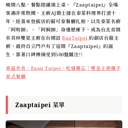
晚間八點，餐點陸續端上桌，『Zaaptaipei』全場
客滿非常熱鬧，主廚AJ簡士捷在泰菜料理界打滾十
年，經喜來登飯店的蘇可泰餐廳扎根，以及泰菜名廚
「阿明師」、「阿桐師」身邊歷練下，成為台北首間
米其林雙星主廚在台開設
BaaTaipei
的創店台籍主
廚，最終自立門戶有了這間『Zaaptaipei』的誕
生，靠著口碑傳揚受到500盤關注!!
東區美食｜Baan Taipei。吃過難忘！雙星主廚攜手
泰式餐廳
Zaaptaipei 菜單