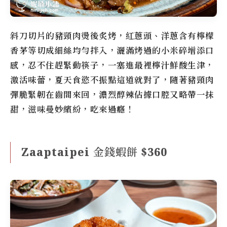
斜刀切片的豬頸肉燙後炙烤，紅蔥頭、洋蔥含有檸檬
香茅等切成細絲均勻拌入，灑滿烤過的小米碎增添口
感，忍不住趕緊動筷子，一塞進最裡檸汁鮮酸生津，
激活味蕾，夏天食慾不振點這道就對了，隨著豬頸肉
彈脆緊韌在齒間來回，濃烈醇辣佔據口腔又略帶一抹
甜，滋味曼妙繽紛，吃來過癮！
Zaaptaipei 金錢蝦餅 $360