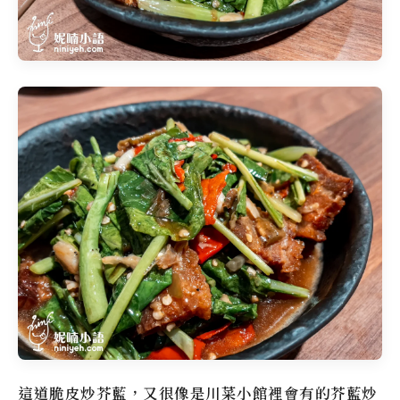
這道脆皮炒芥藍，又很像是川菜小館裡會有的芥藍炒