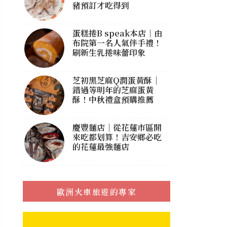
豬預訂才吃得到
蛋糕捲B speak本店｜由
布院第一名人氣伴手禮！
刷新生乳捲味蕾印象
芝初黑芝麻Q潤蛋黃酥｜
錯過等明年的芝麻蛋黃
酥！中秋禮盒預購推薦
慶豐麵店｜從花蓮市區開
來吃都划算！吉安鄉必吃
的花蓮最強麵店
歐洲火車旅遊的專家