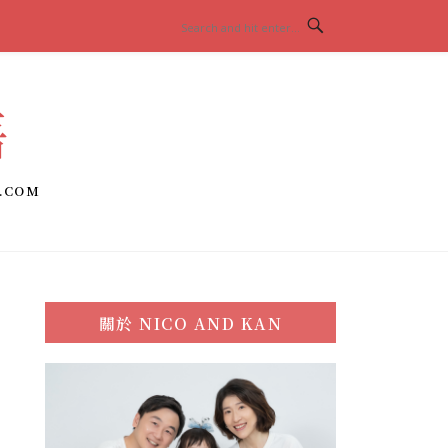
語
.COM
關於
NICO AND KAN