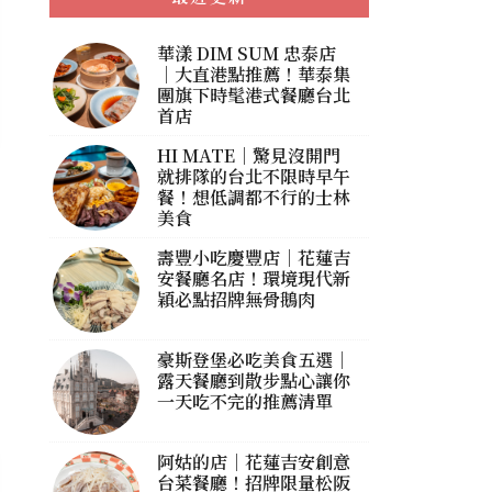
華漾 DIM SUM 忠泰店
｜大直港點推薦！華泰集
團旗下時髦港式餐廳台北
首店
HI MATE｜驚見沒開門
就排隊的台北不限時早午
餐！想低調都不行的士林
美食
壽豐小吃慶豐店｜花蓮吉
安餐廳名店！環境現代新
穎必點招牌無骨鵝肉
豪斯登堡必吃美食五選｜
露天餐廳到散步點心讓你
一天吃不完的推薦清單
阿姑的店｜花蓮吉安創意
台菜餐廳！招牌限量松阪