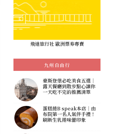
飛達旅行社 歐洲票劵專賣
九州自由行
豪斯登堡必吃美食五選｜
露天餐廳到散步點心讓你
一天吃不完的推薦清單
蛋糕捲B speak本店｜由
布院第一名人氣伴手禮！
刷新生乳捲味蕾印象