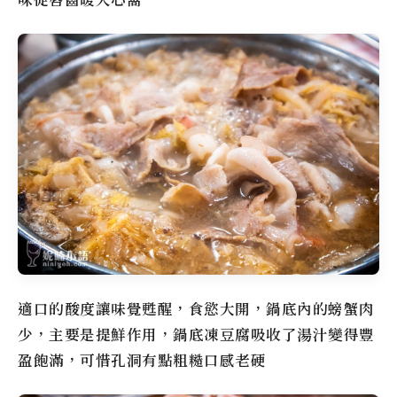
適口的酸度讓味覺甦醒，食慾大開，鍋底內的螃蟹肉
少，主要是提鮮作用，鍋底凍豆腐吸收了湯汁變得豐
盈飽滿，可惜孔洞有點粗糙口感老硬