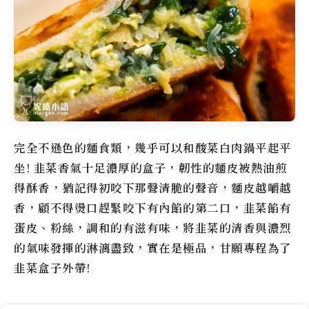
完全不遜色的麵食類，幾乎可以和酸菜白肉鍋平起平
坐! 韭菜香氣十足濃厚的盒子，韌性的麵皮被熱油煎
得酥香，猶記得初咬下那聲清脆的聲音，麵皮越嚼越
香，顧不得燙口趕緊咬下有內餡的第二口，韭菜餡有
蛋皮、粉絲，調和的有滋有味，將韭菜的清香與濃烈
的氣味發揮的淋漓盡致，實在是極品，甘願專程為了
韭菜盒子外帶!