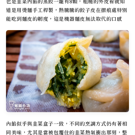
也是韭菜內餡的蒸餃一籠有8顆，粗糙的外皮看就知
道是用燙麵手工桿製，熱騰騰的餃子皮在摺痕處特別
能吃到麵皮的韌度，這是機器麵皮無法取代的口感
內餡似乎與韭菜盒子一致，不同的烹調方式仍有著相
同美味，尤其是當被包覆住的韭菜熱氣衝出那刻，整