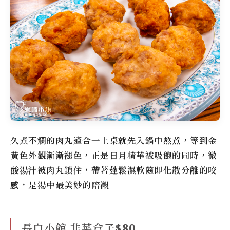
久煮不爛的肉丸適合一上桌就先入鍋中熬煮，等到金
黃色外觀漸漸褪色，正是日月精華被吸飽的同時，微
酸湯汁被肉丸鎖住，帶著蓬鬆濕軟隨即化散分離的咬
感，是湯中最美妙的陪襯
長白小館 韭菜盒子$80