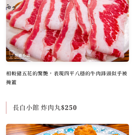
相較豬五花的驚艷，表現四平八穩的牛肉鋒頭似乎被
掩蓋
長白小館 炸肉丸$250