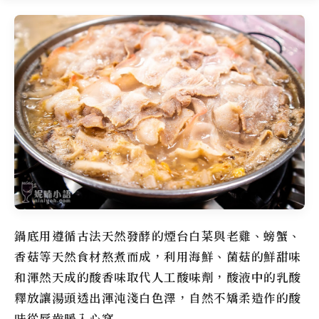
鍋底用遵循古法天然發酵的煙台白菜與老雞、螃蟹、
香菇等天然食材熬煮而成，利用海鮮、菌菇的鮮甜味
和渾然天成的酸香味取代人工酸味劑，酸液中的乳酸
釋放讓湯頭透出渾沌淺白色澤，自然不矯柔造作的酸
味從唇齒暖入心窩