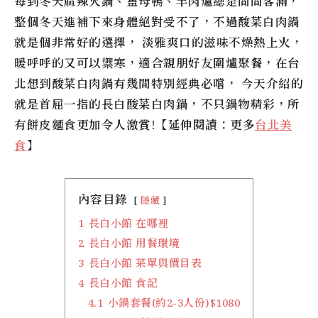
每到冬天麻辣火鍋、薑母鴨、羊肉爐總是間間客滿，
整個冬天進補下來身體絕對受不了，不過酸菜白肉鍋
就是個非常好的選擇， 淡雅爽口的滋味不燥熱上火，
暖呼呼的又可以禦寒，適合親朋好友圍爐聚餐，在台
北想到酸菜白肉鍋有幾間特別經典必嚐， 今天介紹的
就是首屈一指的長白酸菜白肉鍋，不只鍋物精彩，所
有餅皮麵食更加令人激賞!【延伸閱讀：更多
台北美
食
】
內容目錄
隱藏
1
長白小館 在哪裡
2
長白小館 用餐環境
3
長白小館 菜單與價目表
4
長白小館 食記
4.1
小鍋套餐(約2-3人份)$1080