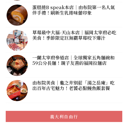
蛋糕捲B speak本店｜由布院第一名人氣
伴手禮！刷新生乳捲味蕾印象
草莓最中大福-天山本店｜福岡太宰府必吃
美食！季節限定巨無霸草莓咬下爆汁
一蘭太宰府參道店｜全球獨家五角麵碗和
59公分長麵！親子友善的福岡拉麵店
由布院美食｜龜之井別莊「湯之岳庵」吃
出百年古宅魅力！老饕必點鰻魚飯套餐
義大利自由行