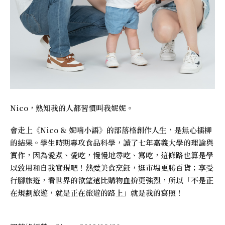
Nico，熟知我的人都習慣叫我妮妮。
會走上《
Nico & 妮喃小語
》的部落格創作人生，是無心插柳
的結果。學生時期專攻食品科學，讀了七年嘉義大學的理論與
實作，因為愛煮、愛吃，慢慢地尋吃、寫吃，這條路也算是學
以致用和自我實現吧！熱愛美食烹飪，逛市場更勝百貨；享受
行腳旅遊，看世界的欲望遠比購物血拚更強烈，所以「不是正
在規劃旅遊，就是正在旅遊的路上」就是我的寫照！