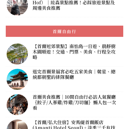
Hof）｜琉森景點推薦！必踩旅遊景點及
周邊美食推薦
首爾自由行
【首爾近郊景點】南怡島一日遊、晨靜樹
木園順遊！交通、門票、美食、行程全攻
略
逛完首爾景福宮必吃五家美食｜韓星、總
統都朝聖的排隊餐廳
首爾美食推薦｜10間自由行必訪人氣餐廳
｛餃子/人蔘雞/炸雞/刀切麵｝懶人包一次
看
【首爾/弘大住宿】安馬緹首爾飯店
(Amanti Hotel Seoul)。淡季三千有找