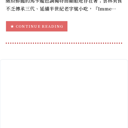
繽紛鮮豔的馬卡龍色調獨特而顯眼地存在著；雲林美食
不乏傳承三代、延續半世紀老字號小吃，『Imme…
CONTINUE READING