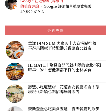
Google 在地嚮導 (等級9)
的美食評論
，Google 評論相片總瀏覽突破
49,892,619 次
最近更新
華漾 DIM SUM 忠泰店｜大直港點推薦！
華泰集團旗下時髦港式餐廳台北首店
HI MATE｜驚見沒開門就排隊的台北不限
時早午餐！想低調都不行的士林美食
壽豐小吃慶豐店｜花蓮吉安餐廳名店！環
境現代新穎必點招牌無骨鵝肉
豪斯登堡必吃美食五選｜露天餐廳到散步