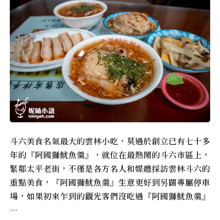
斗六美食名氣最大的雲林小吃，莫過於創立已有七十多
年的『阿國獅魷魚羹』，就位在最熱鬧的斗六市區上，
緊鄰太平老街，不僅是各方名人和媒體採訪雲林斗六的
重點美食，『阿國獅魷魚羹』生意更好到另闢專屬停車
場，如果初來乍到的觀光客們沒吃過『阿國獅魷魚羹』
…