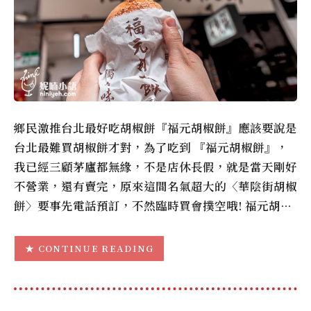
鄉民激推台北最好吃胡椒餅『福元胡椒餅』應該要說是
台北最難買胡椒餅才對，為了吃到 『福元胡椒餅』，
我已經三顧茅廬都無緣，不是店休長假，就是當天剛好
不營業，還有賣完，原來這間名氣超大的〈華陰街胡椒
餅〉要事先電話預訂，不然臨時買會撲空哦! 福元胡…
CONTINUE READING