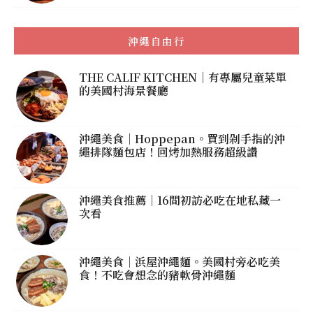
沖繩自由行
THE CALIF KITCHEN｜有專屬兒童菜單
的美國村海景餐廳
沖繩美食｜Hoppepan。買到剁手指的沖
繩排隊麵包店！回烤加熱服務超級讚
沖繩美食推薦｜16間初訪必吃在地私藏一
次看
沖繩美食｜浜屋沖繩麵。美國村旁必吃美
食！不吃會想念的豬軟骨沖繩麵