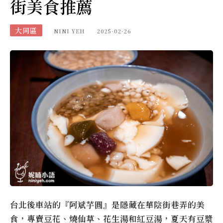
街美食推薦
大同區
NINI YEH
2025-02-26
台北後車站的『阿斌芋圓』是隱藏在華陰街巷弄的美
食，專賣豆花、燒仙草、花生湯和紅豆湯，夏天有豆漿