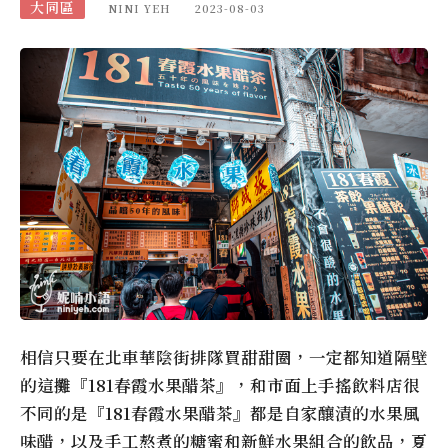
大同區
NINI YEH
2023-08-03
相信只要在北車華陰街排隊買甜甜圈，一定都知道隔壁
的這攤『181春霞水果醋茶』，和市面上手搖飲料店很
不同的是『181春霞水果醋茶』都是自家釀漬的水果風
味醋，以及手工熬煮的糖蜜和新鮮水果組合的飲品，夏