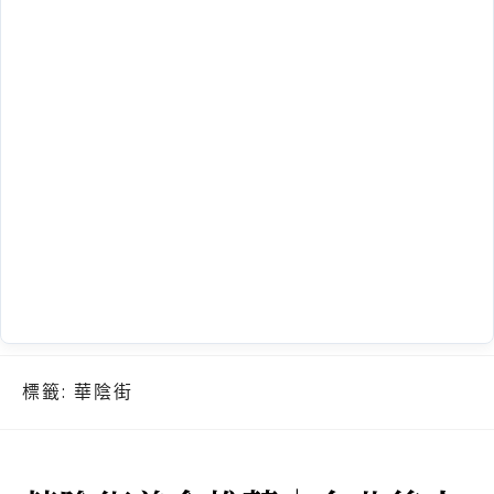
標籤:
華陰街