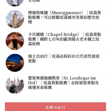
全攻略
穆塞格城牆（Museggmauer）｜琉森景
點推薦！可以俯瞰琉森城市美景的歷史地
標
卡貝爾橋（Chapel Bridge）｜琉森景點
推薦！橫跨七百年的歐洲最古老木橋之琉
森地標
瑞士自由行｜琉森必踩的10大代表性旅遊
景點
聖萊奧德伽爾教堂（St. Leodegar im
Hof）｜琉森景點推薦！必踩旅遊景點及
周邊美食推薦
首爾自由行