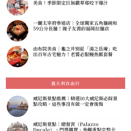
美食！季節限定巨無霸草莓咬下爆汁
一蘭太宰府參道店｜全球獨家五角麵碗和
59公分長麵！親子友善的福岡拉麵店
由布院美食｜龜之井別莊「湯之岳庵」吃
出百年古宅魅力！老饕必點鰻魚飯套餐
義大利自由行
威尼斯景點推薦｜精選10大威尼斯必踩景
點攻略。這些事沒有做一定會後悔
威尼斯景點｜總督宮（Palazzo
Ducale）。門票購買、參觀重點完整介