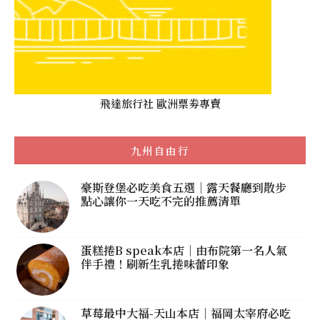
飛達旅行社 歐洲票劵專賣
九州自由行
豪斯登堡必吃美食五選｜露天餐廳到散步
點心讓你一天吃不完的推薦清單
蛋糕捲B speak本店｜由布院第一名人氣
伴手禮！刷新生乳捲味蕾印象
草莓最中大福-天山本店｜福岡太宰府必吃