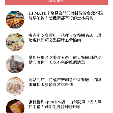
HI MATE｜驚見沒開門就排隊的台北不限
時早午餐！想低調都不行的士林美食
壽豐小吃慶豐店｜花蓮吉安餐廳名店！環
境現代新穎必點招牌無骨鵝肉
豪斯登堡必吃美食五選｜露天餐廳到散步
點心讓你一天吃不完的推薦清單
阿姑的店｜花蓮吉安創意台菜餐廳！招牌
限量松阪豬預訂才吃得到
蛋糕捲B speak本店｜由布院第一名人氣
伴手禮！刷新生乳捲味蕾印象