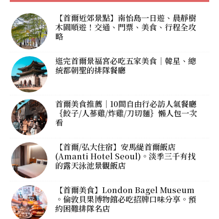
【首爾近郊景點】南怡島一日遊、晨靜樹
木園順遊！交通、門票、美食、行程全攻
略
逛完首爾景福宮必吃五家美食｜韓星、總
統都朝聖的排隊餐廳
首爾美食推薦｜10間自由行必訪人氣餐廳
｛餃子/人蔘雞/炸雞/刀切麵｝懶人包一次
看
【首爾/弘大住宿】安馬緹首爾飯店
(Amanti Hotel Seoul)。淡季三千有找
的露天泳池景觀飯店
【首爾美食】London Bagel Museum
。倫敦貝果博物館必吃招牌口味分享。預
約困難排隊名店