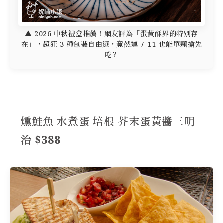
▲ 2026 中秋禮盒推薦！網友評為「蛋黃酥界的特別存
在」，超狂 3 種包裝自由選，竟然連 7-11 也能單顆搶先
吃？
燻鮭魚 水煮蛋 培根 芥末蛋黃醬三明
治 $388