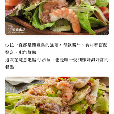
沙拉一直都是隨意鳥的強項，每款醬汁、食材都搭配
豐富、配色鮮豔
這次在
隨意吧
點的 沙拉，也是唯一受到姊妹淘好評的
餐點