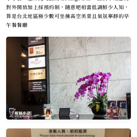
對外開放加上採預約制，
隨意吧
相當低調鮮少人知，
算是台北地區極少數可坐擁高空美景且氣氛寧靜的早
午餐餐廳