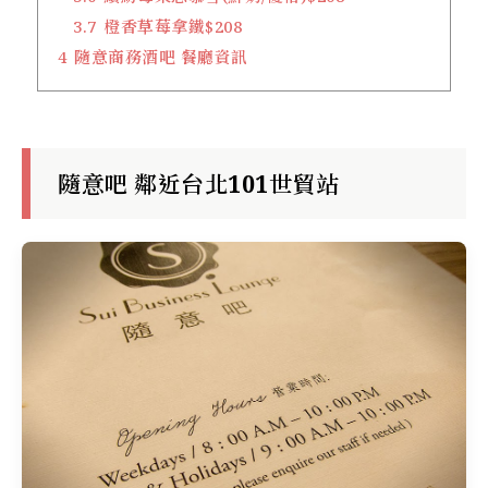
3.7
橙香草莓拿鐵$208
4
隨意商務酒吧 餐廳資訊
隨意吧 鄰近台北101世貿站