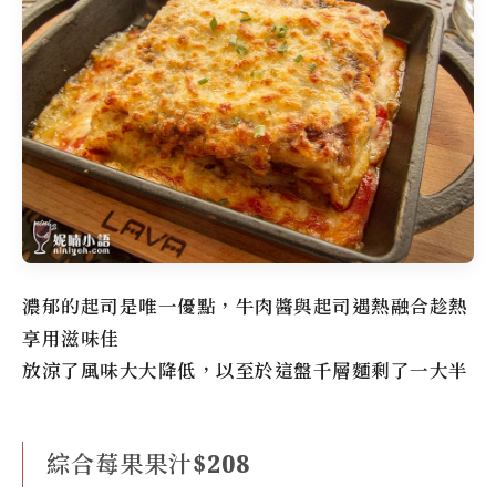
濃郁的起司是唯一優點，牛肉醬與起司遇熱融合趁熱
享用滋味佳
放涼了風味大大降低，以至於這盤千層麵剩了一大半
綜合莓果果汁$208