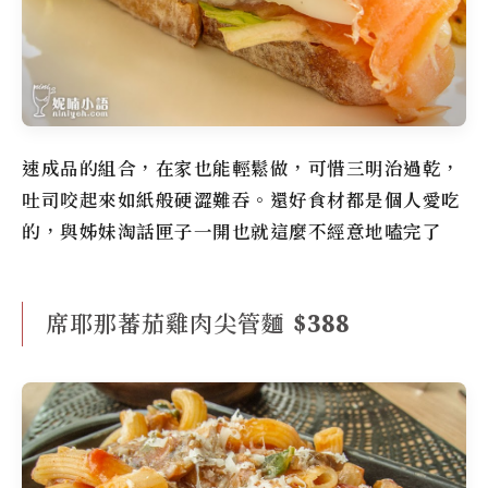
速成品的組合，在家也能輕鬆做，可惜三明治過乾，
吐司咬起來如紙般硬澀難吞。還好食材都是個人愛吃
的，與姊妹淘話匣子一開也就這麼不經意地嗑完了
席耶那蕃茄雞肉尖管麵 $388