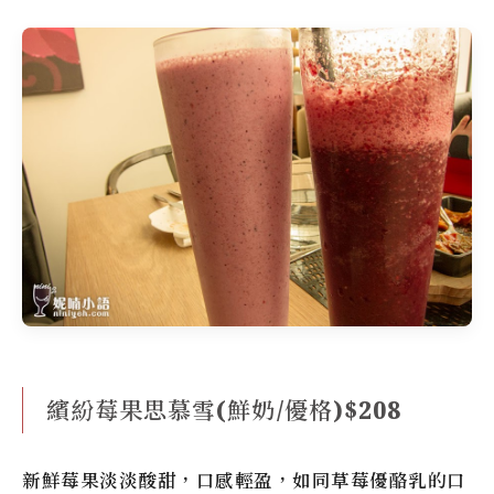
繽紛莓果思慕雪(鮮奶/優格)$208
新鮮莓果淡淡酸甜，口感輕盈，如同草莓優酪乳的口