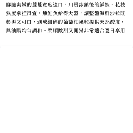
鮮脆爽嫩的蘿蔓寬度適口，川燙冰鎮後的鮮蝦、花枝
熟度拿捏得宜，燻鮭魚給得大器，讓整盤海鮮沙拉既
彭湃又可口，剁成細碎的葡萄柚果粒提供天然酸度，
與油醋均勻調和。柔順酸甜又開胃非常適合夏日享用