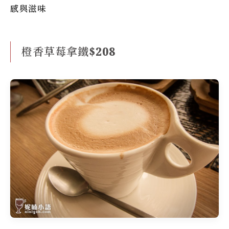
感與滋味
橙香草莓拿鐵$208