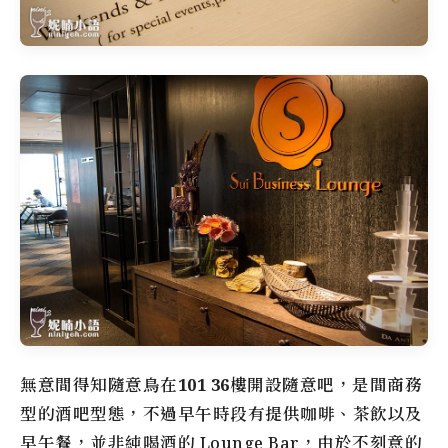
無意間得知隨意鳥在
101 36樓
開設
隨意吧
，是間商務
型的酒吧型態，不過早午時段有提供咖啡、茶飲以及
早午餐，並非純喝酒的 Lounge Bar，由於不刻意的