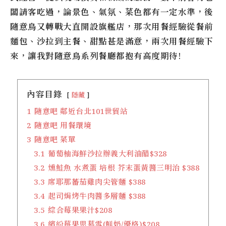
闆請客吃過，論景色、氣氛、菜色都有一定水準，後
隨意鳥又轉戰大直開設旗艦店，那次用餐經驗從餐前
麵包、沙拉到主餐、甜點甚是滿意，兩次用餐經驗下
來，讓我對隨意鳥系列餐廳都抱有高度期待!
內容目錄
隱藏
1
隨意吧 鄰近台北101世貿站
2
隨意吧 用餐環境
3
隨意吧 菜單
3.1
葡萄柚海鮮沙拉辦義大利油醋$328
3.2
燻鮭魚 水煮蛋 培根 芥末蛋黃醬三明治 $388
3.3
席耶那蕃茄雞肉尖管麵 $388
3.4
起司焗烤牛肉醬多層麵 $388
3.5
綜合莓果果汁$208
3.6
繽紛莓果思慕雪(鮮奶/優格)$208