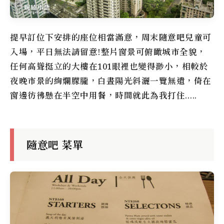
提早訂位下安排的座位相當滿意，周末
隨意吧
兒童可
入場，平日無法請留意!整片窗景可俯瞰城市全貌，
任何高聳挺立的大樓在101眼裡也變得渺小，相較於
夜晚市景的絢爛朦朧，白晝陽光斜灑一覽無遺，倚在
窗邊彷彿懸在半空中用餐，時間就此為我打住…..
隨意吧 菜單