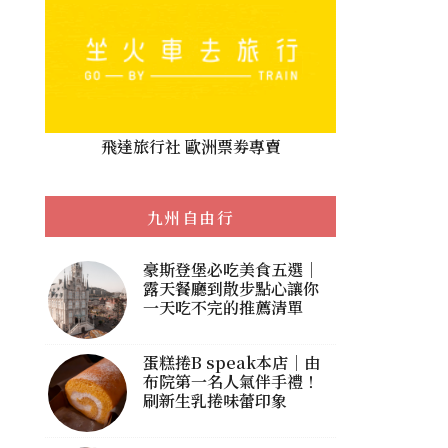
飛達旅行社 歐洲票劵專賣
九州自由行
豪斯登堡必吃美食五選｜
露天餐廳到散步點心讓你
一天吃不完的推薦清單
蛋糕捲B speak本店｜由
布院第一名人氣伴手禮！
刷新生乳捲味蕾印象