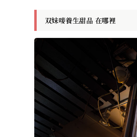
双妹嘜養生甜品 在哪裡