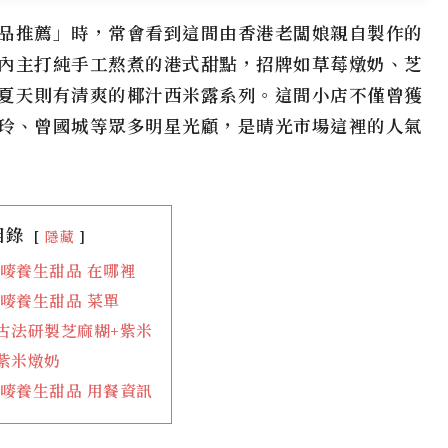
品推薦」時，常會看到這間由
香港老闆娘親自製作的
內主打純手工熬煮的港式甜點，招牌如
草莓燉奶、芝
夏天則有清爽的
椰汁西米露
系列。這間小店不僅曾獲
玲、曾國城
等眾多明星光顧，是晴光市場這裡的
人氣
目錄
隱藏
嘜養生甜品 在哪裡
嘜養生甜品 菜單
古法研製芝麻糊+紫米
紫米燉奶
嘜養生甜品 用餐資訊