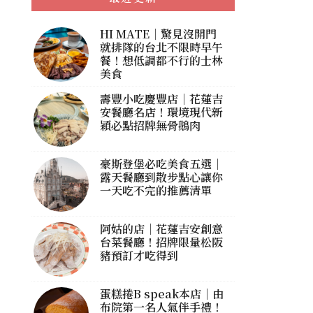
HI MATE｜驚見沒開門
就排隊的台北不限時早午
餐！想低調都不行的士林
美食
壽豐小吃慶豐店｜花蓮吉
安餐廳名店！環境現代新
穎必點招牌無骨鵝肉
豪斯登堡必吃美食五選｜
露天餐廳到散步點心讓你
一天吃不完的推薦清單
阿姑的店｜花蓮吉安創意
台菜餐廳！招牌限量松阪
豬預訂才吃得到
蛋糕捲B speak本店｜由
布院第一名人氣伴手禮！