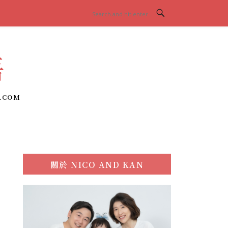
語
.COM
關於
NICO AND KAN