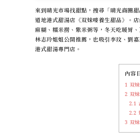
來到晴光市場找甜點，搜尋「晴光商圈甜
道地港式甜湯店《双妹嘜養生甜品》
。店
麻糊、糯米撈、紫米粥
等，冬天吃暖胃、
林志玲姐姐公開推薦
，也吸引
李玟、劉嘉
港式甜湯專門店
。
內容
1
双妹
2
双妹
2.1
2.2
3
双妹