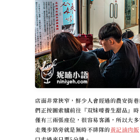
店面非常狹窄，鮮少人會經過的農安街巷
們正按圖索驥前往『双妹嘜養生甜品』時
僅有三兩張座位，很容易客滿，所以大多
走幾步路旁就是無時不排隊的
黃記滷肉飯
口走過來只要5分鐘。