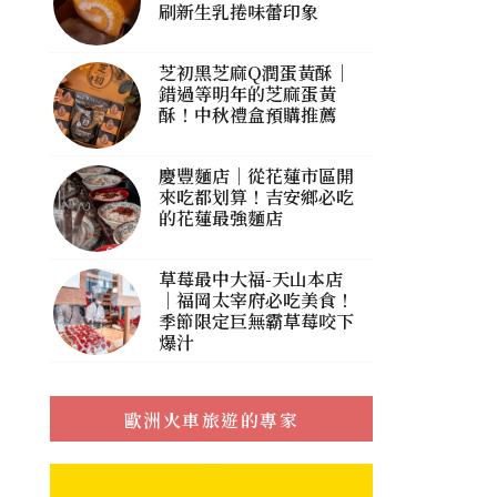
刷新生乳捲味蕾印象
芝初黑芝麻Q潤蛋黃酥｜
錯過等明年的芝麻蛋黃
酥！中秋禮盒預購推薦
慶豐麵店｜從花蓮市區開
來吃都划算！吉安鄉必吃
的花蓮最強麵店
草莓最中大福-天山本店
｜福岡太宰府必吃美食！
季節限定巨無霸草莓咬下
爆汁
歐洲火車旅遊的專家