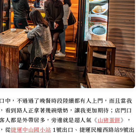
口中，不過過了晚餐時段陸續都有人上門，而且當我
，看到路人正拿著幾碗燉奶，讓我更加期待；店門口
客人都是外帶居多，旁邊就是超人氣《
山豬蛋餅
》，
，從
捷運中山國小站
1號出口、捷運民權西路站9號出