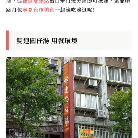
店，從
捷運雙連站
出口步行幾分鐘即可抵達，還能順
路打包
寧夏夜市美食
一起邊吃邊逛呢!
雙連圓仔湯 用餐環境