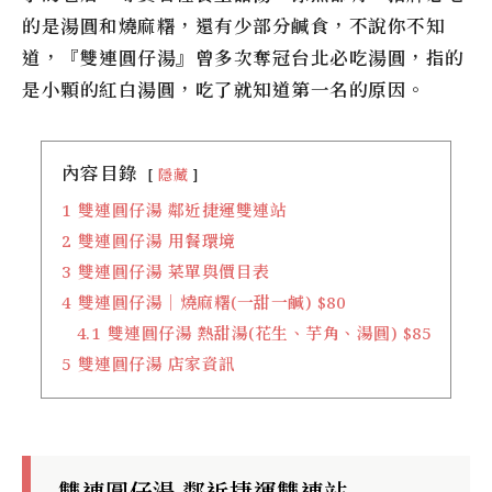
的是湯圓和燒麻糬，還有少部分鹹食，不說你不知
道，『雙連圓仔湯』曾多次奪冠台北必吃湯圓，指的
是小顆的紅白湯圓，吃了就知道第一名的原因。
內容目錄
隱藏
1
雙連圓仔湯 鄰近捷運雙連站
2
雙連圓仔湯 用餐環境
3
雙連圓仔湯 菜單與價目表
4
雙連圓仔湯｜燒麻糬(一甜一鹹) $80
4.1
雙連圓仔湯 熱甜湯(花生、芋角、湯圓) $85
5
雙連圓仔湯 店家資訊