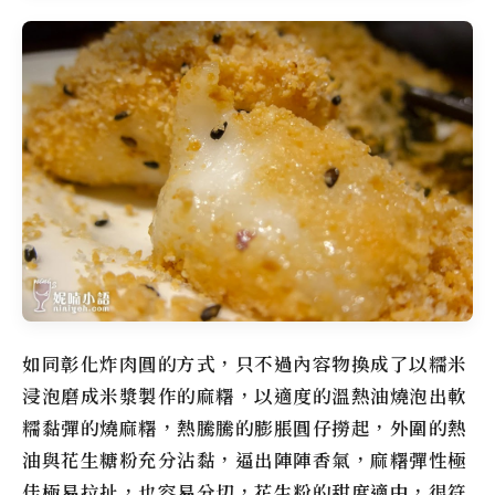
如同彰化炸肉圓的方式，只不過內容物換成了以糯米
浸泡磨成米漿製作的麻糬，以適度的溫熱油燒泡出軟
糯黏彈的燒麻糬，熱騰騰的膨脹圓仔撈起，外圍的熱
油與花生糖粉充分沾黏，逼出陣陣香氣，麻糬彈性極
佳極易拉扯，也容易分切，花生粉的甜度適中，很符