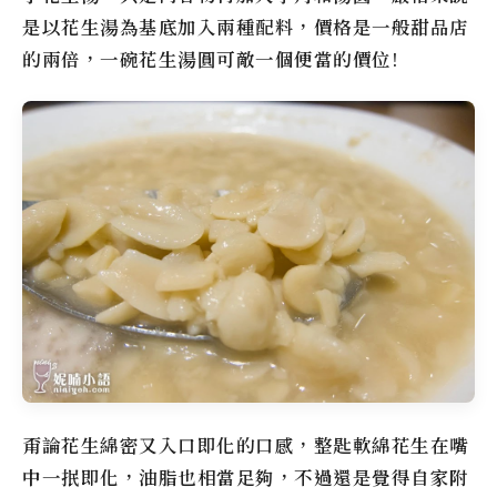
是以花生湯為基底加入兩種配料，價格是一般甜品店
的兩倍，一碗花生湯圓可敵一個便當的價位!
甭論花生綿密又入口即化的口感，整匙軟綿花生在嘴
中一抿即化，油脂也相當足夠，不過還是覺得自家附