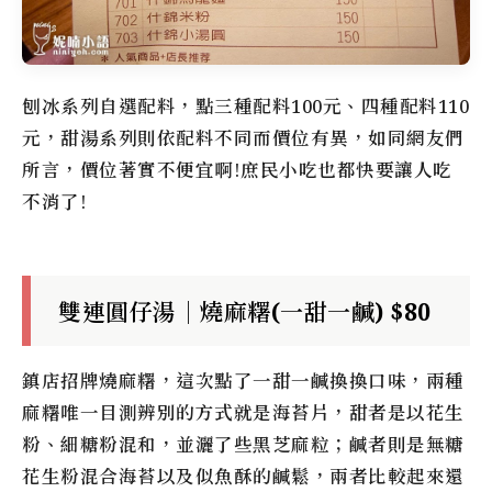
刨冰系列自選配料，點三種配料100元、四種配料110
元，甜湯系列則依配料不同而價位有異，如同網友們
所言，價位著實不便宜啊!庶民小吃也都快要讓人吃
不消了!
雙連圓仔湯｜燒麻糬(一甜一鹹) $80
鎮店招牌燒麻糬，這次點了一甜一鹹換換口味，兩種
麻糬唯一目測辨別的方式就是海苔片，甜者是以花生
粉、細糖粉混和，並灑了些黑芝麻粒；鹹者則是無糖
花生粉混合海苔以及似魚酥的鹹鬆，兩者比較起來還