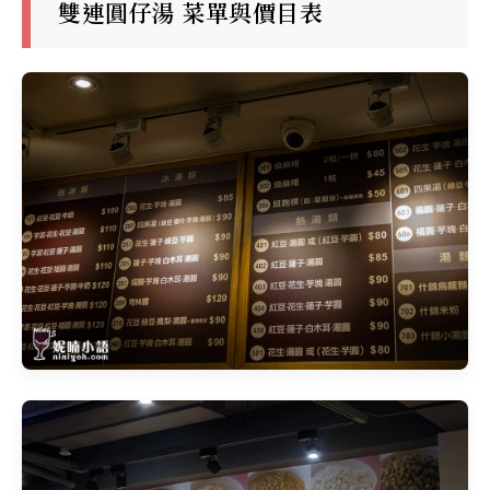
雙連圓仔湯 菜單與價目表