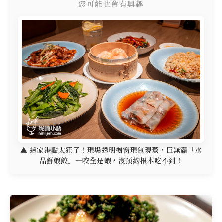
您可能也會有興趣
▲ 這家港點太狂了！現場透明櫥窗現包現蒸，巨無霸「水
晶鮮蝦餃」一咬全是蝦，沒預約根本吃不到！