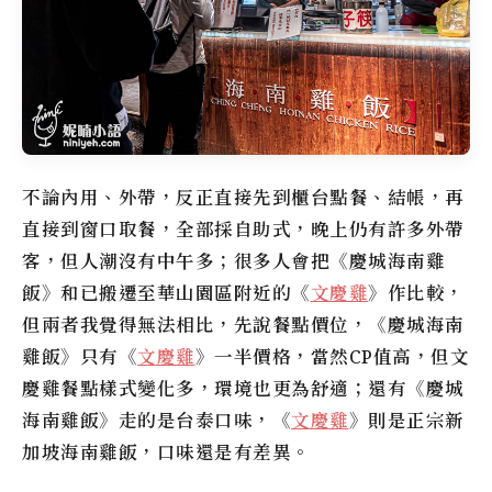
不論內用、外帶，反正直接先到櫃台點餐、結帳，再
直接到窗口取餐，全部採自助式，晚上仍有許多外帶
客，但人潮沒有中午多；很多人會把
《慶城海南雞
飯》
和已搬遷至華山園區附近的《
文慶雞
》作比較，
但兩者我覺得無法相比，先說餐點價位，
《慶城海南
雞飯》
只有《
文慶雞
》一半價格，當然CP值高，但
文
慶雞餐點樣式變化多，環境也更為舒適；還有
《慶城
海南雞飯》
走的是台泰口味，
《
文慶雞
》則是正宗新
加坡海南雞飯，口味還是有差異。