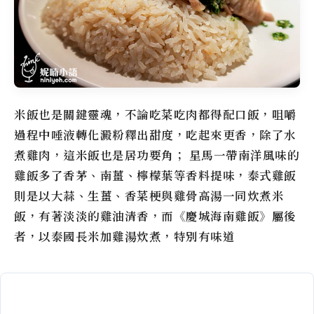
米飯也是關鍵靈魂，不論吃菜吃肉都得配口飯，咀嚼
過程中唾液轉化澱粉釋出甜度，吃起來更香，除了水
煮雞肉，這米飯也是居功要角； 星馬一帶南洋風味的
雞飯多了香茅、南薑、檸檬葉等香料提味，泰式雞飯
則是以大蒜、生薑、香菜梗與雞骨高湯一同炊煮米
飯，有著淡淡的雞油清香，而
《慶城海南雞飯》
屬後
者，以泰國長米加雞湯炊煮，特別有味道