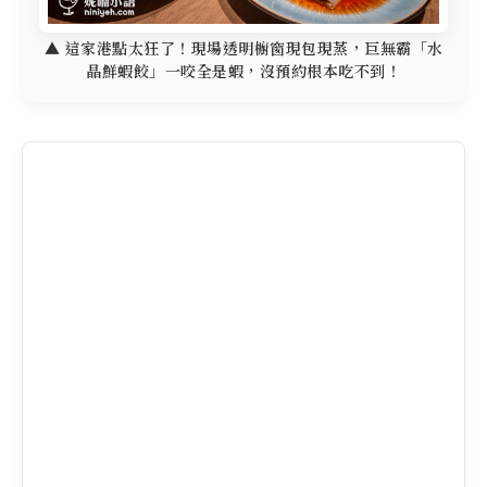
▲ 這家港點太狂了！現場透明櫥窗現包現蒸，巨無霸「水
晶鮮蝦餃」一咬全是蝦，沒預約根本吃不到！