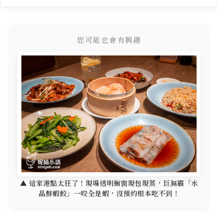
您可能也會有興趣
▲ 這家港點太狂了！現場透明櫥窗現包現蒸，巨無霸「水
晶鮮蝦餃」一咬全是蝦，沒預約根本吃不到！