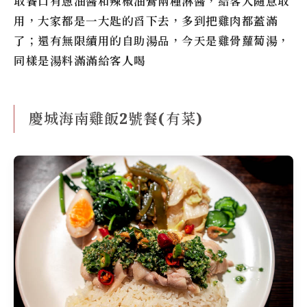
取餐口有蔥油醬和辣椒油膏兩種淋醬，給客人隨意取
用，大家都是一大匙的舀下去，多到把雞肉都蓋滿
了；還有無限續用的自助湯品，今天是雞骨蘿蔔湯，
同樣是湯料滿滿給客人喝
慶城海南雞飯2號餐(有菜)