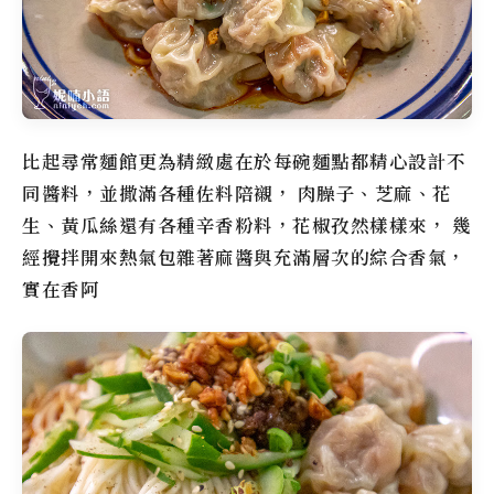
比起尋常麵館更為精緻處在於每碗麵點都精心設計不
同醬料，並撒滿各種佐料陪襯， 肉臊子、芝麻、花
生、黃瓜絲還有各種辛香粉料，花椒孜然樣樣來， 幾
經攪拌開來熱氣包雜著麻醬與充滿層次的綜合香氣，
實在香阿