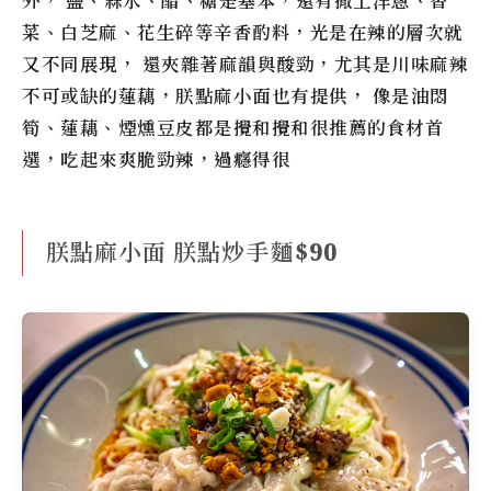
外， 鹽、蒜水、醋、糖是基本，還有撒上洋蔥、香
菜、白芝麻、花生碎等辛香酌料，光是在辣的層次就
又不同展現， 還夾雜著麻韻與酸勁，尤其是川味麻辣
不可或缺的蓮藕，朕點麻小面也有提供， 像是油悶
筍、蓮藕、煙燻豆皮都是攪和攪和很推薦的食材首
選，吃起來爽脆勁辣，過癮得很
朕點麻小面 朕點炒手麵$90