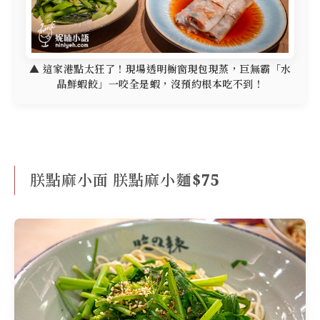
▲ 這家港點太狂了！現場透明櫥窗現包現蒸，巨無霸「水
晶鮮蝦餃」一咬全是蝦，沒預約根本吃不到！
朕點麻小面 朕點麻小麵$75