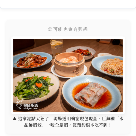
您可能也會有興趣
▲ 這家港點太狂了！現場透明櫥窗現包現蒸，巨無霸「水
晶鮮蝦餃」一咬全是蝦，沒預約根本吃不到！