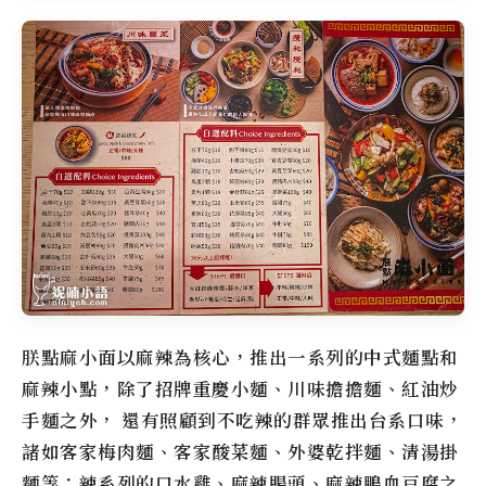
朕點麻小面
以麻辣為核心，推出一系列的中式麵點和
麻辣小點，除了招牌重慶小麵、川味擔擔麵、紅油炒
手麵之外， 還有照顧到不吃辣的群眾推出台系口味，
諸如客家梅肉麵、客家酸菜麵、外婆乾拌麵、清湯掛
麵等；辣系列的口水雞、麻辣腸頭、麻辣鴨血豆腐之