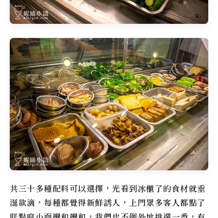
共三十多種配料可以選擇，光看到冰櫃了的食材就垂
涎欲滴，每種都覺得新鮮誘人，上門眾多客人都點了
朕點麻小面
攪和攪和，我們也不例外地挑選一番，有