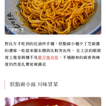
對比方才吃到的紅油炒手麵，朕點麻小麵少了芝麻醬
的濃郁，吃起來醋水酸勁比較突出些， 在工法的細緻
度上還是稍嫌不及
蘭芳麵食館
，不過飽和的麻香與辣
度仍然是扎實地被滿足
朕點麻小面 川味冒菜