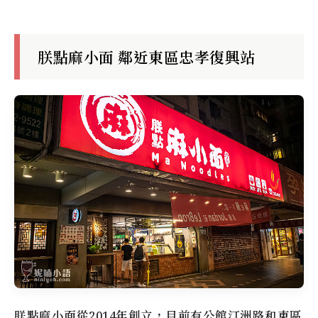
朕點麻小面 鄰近東區忠孝復興站
朕點麻小面
從2014年創立，目前有公館汀洲路和東區