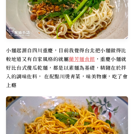
小麵起源自四川重慶，目前我覺得台北把小麵做得比
較地道又有自家風格的就屬
蘭芳麵食館
，重慶小麵就
好比台式傻瓜乾麵，都是以素麵為基礎，精隨在於拌
入的調味佐料， 在配點川燙青菜，味美物廉，吃了會
上癮