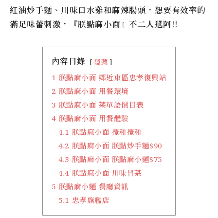
紅油炒手麵、川味口水雞和麻辣腸頭，想要有效率的
滿足味蕾刺激，『
朕點麻小面
』不二人選阿!!
內容目錄
隱藏
1
朕點麻小面 鄰近東區忠孝復興站
2
朕點麻小面 用餐環境
3
朕點麻小面 菜單語價目表
4
朕點麻小面 用餐體驗
4.1
朕點麻小面 攪和攪和
4.2
朕點麻小面 朕點炒手麵$90
4.3
朕點麻小面 朕點麻小麵$75
4.4
朕點麻小面 川味冒菜
5
朕點麻小麵 餐廳資訊
5.1
忠孝旗艦店