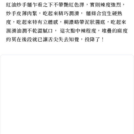
紅油炒手麵乍看之下不帶艷紅色澤，實則辣度強烈，
炒手皮薄肉緊，吃起來精巧潤滑， 麵條合宜生硬熟
度，吃起來特有立體感，稠濃略帶泥狀醬底，吃起來
濕滑油潤不乾澀膩口， 這次點中辣程度，堆疊的麻度
約莫在後段就已讓舌尖失去知覺，投降了！