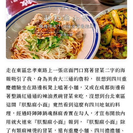
走在東區忠孝東路上一張店面門口寫著冒菜二字的海
報吸引了我，身為美食大三通的詹粉， 很想到四川重
慶體驗坐在路邊板凳上嗑著小麵，又或在成都街邊看
著整鍋紅通通的辣油煮碗冒菜來吃，沒想到台北東區
這間『
朕點麻小面
』竟然看到這麼有四川地氣的料
理，經過時陣陣銷魂酥麻香實在勾人，才宣布開放內
用就火速來『朕點麻小面』報到，『
朕點麻小面
』除
了有類麻辣燙的冒菜，還有重慶小麵、四川擔擔麵、