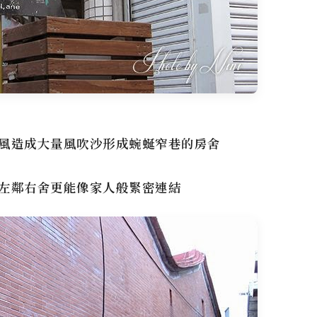
風造成大量風吹沙形成蜿蜒窄巷的房舍
左鄰右舍更能像家人般緊密連結