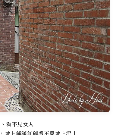
地、看不見女人
，地上鋪滿紅磚看不見地上泥土