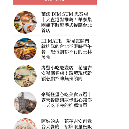
華漾 DIM SUM 忠泰店
｜大直港點推薦！華泰集
團旗下時髦港式餐廳台北
首店
HI MATE｜驚見沒開門
就排隊的台北不限時早午
餐！想低調都不行的士林
美食
壽豐小吃慶豐店｜花蓮吉
安餐廳名店！環境現代新
穎必點招牌無骨鵝肉
豪斯登堡必吃美食五選｜
露天餐廳到散步點心讓你
一天吃不完的推薦清單
阿姑的店｜花蓮吉安創意
台菜餐廳！招牌限量松阪