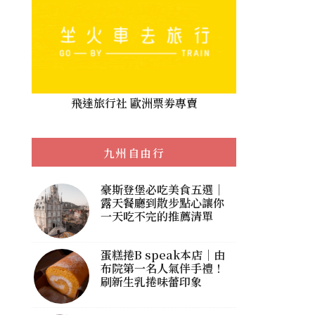
飛達旅行社 歐洲票劵專賣
九州自由行
豪斯登堡必吃美食五選｜
露天餐廳到散步點心讓你
一天吃不完的推薦清單
蛋糕捲B speak本店｜由
布院第一名人氣伴手禮！
刷新生乳捲味蕾印象