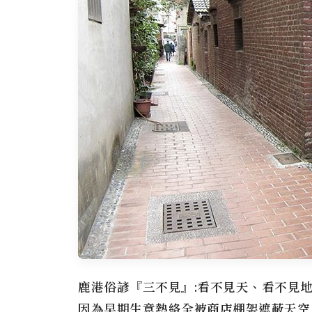
鹿港俗諺『三不見』:看不見天、看不見
因為早期生意熱絡全被商店棚架遮蔽天空