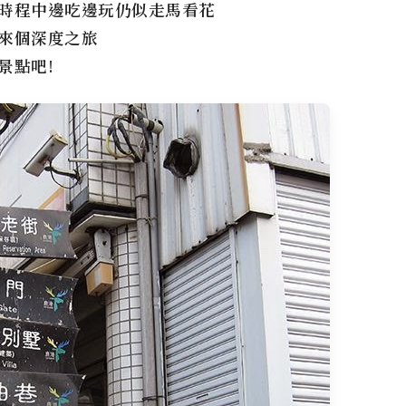
時程中邊吃邊玩仍似走馬看花
來個深度之旅
景點吧!