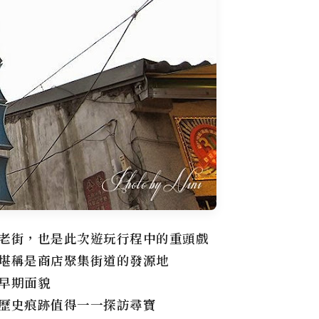
老街
，也是此次遊玩行程中的重頭戲
堪稱是商店聚集街道的發源地
早期面貌
歷史痕跡值得一一探訪尋寶