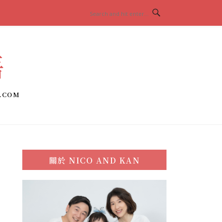
語
.COM
關於
NICO AND KAN