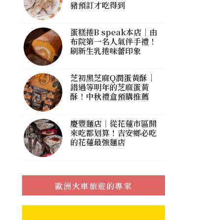
豬預訂才吃得到
蛋糕捲B speak本店｜由
布院第一名人氣伴手禮！
刷新生乳捲味蕾印象
芝初黑芝麻Q潤蛋黃酥｜
錯過等明年的芝麻蛋黃
酥！中秋禮盒預購推薦
慶豐麵店｜從花蓮市區開
來吃都划算！吉安鄉必吃
的花蓮最強麵店
歐洲火車旅遊的專家