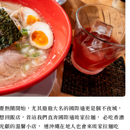
要熱鬧開始，尤其鼎鼎大名的
國際通
更是個不夜城，
想回飯店，首站我們直奔國際通
琉家拉麵
， 必吃香濃
光顧的溫馨小店， 連沖繩在地人也會來
琉家拉麵
吃