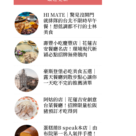
HI MATE｜驚見沒開門
就排隊的台北不限時早午
餐！想低調都不行的士林
美食
壽豐小吃慶豐店｜花蓮吉
安餐廳名店！環境現代新
穎必點招牌無骨鵝肉
豪斯登堡必吃美食五選｜
露天餐廳到散步點心讓你
一天吃不完的推薦清單
阿姑的店｜花蓮吉安創意
台菜餐廳！招牌限量松阪
豬預訂才吃得到
蛋糕捲B speak本店｜由
布院第一名人氣伴手禮！