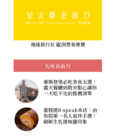
飛達旅行社 歐洲票劵專賣
九州自由行
豪斯登堡必吃美食五選｜
露天餐廳到散步點心讓你
一天吃不完的推薦清單
蛋糕捲B speak本店｜由
布院第一名人氣伴手禮！
刷新生乳捲味蕾印象