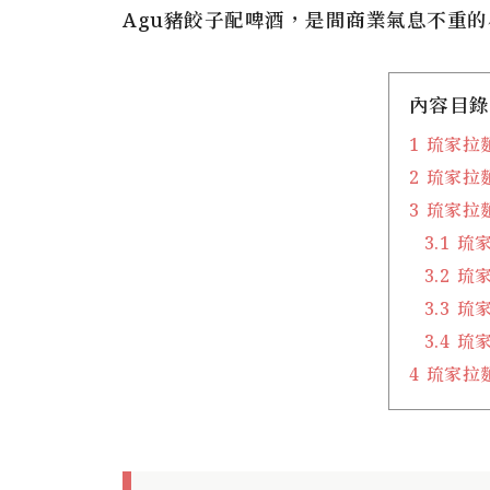
Agu豬餃子配啤酒，是間商業氣息不重的
內容目錄
1
琉家拉
2
琉家拉
3
琉家拉
3.1
琉家
3.2
琉家
3.3
琉家
3.4
琉家
4
琉家拉