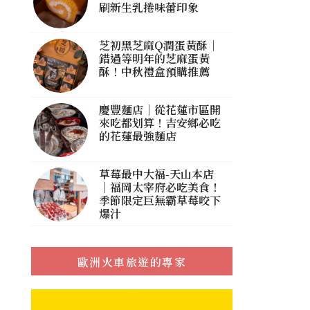
刷新生乳捲味蕾印象
芝初黑芝麻Q潤蛋黃酥｜
錯過等明年的芝麻蛋黃
酥！中秋禮盒預購推薦
慶豐麵店｜從花蓮市區開
來吃都划算！吉安鄉必吃
的花蓮最強麵店
草莓最中大福-天山本店
｜福岡太宰府必吃美食！
季節限定巨無霸草莓咬下
爆汁
歐洲火車旅遊的專家