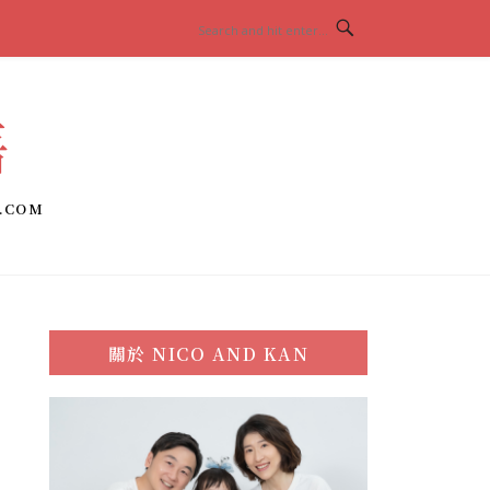
語
.COM
關於
NICO AND KAN