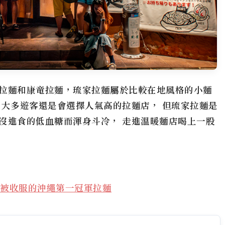
拉麵和康竜拉麵，
琉家拉麵
屬於比較在地風格的小麵
，大多遊客還是會選擇人氣高的拉麵店， 但
琉家拉麵
是
沒進食的低血糖而渾身斗冷， 走進溫暖麵店喝上一股
被收服的沖繩第一冠軍拉麵