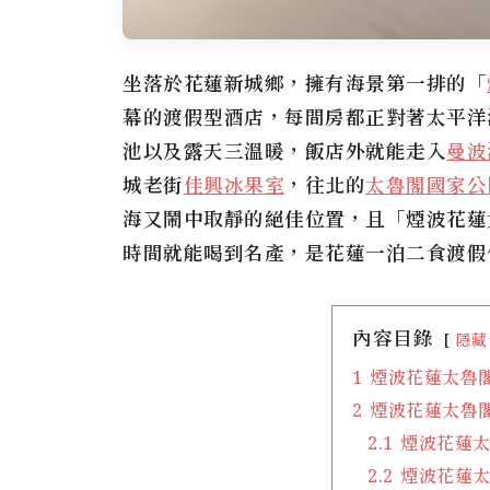
坐落於花蓮新城鄉，擁有海景第一排的「
幕的渡假型酒店，每間房都正對著太平洋
池以及露天三溫暖，飯店外就能走入
曼波
城老街
佳興冰果室
，往北的
太魯閣國家公
海又鬧中取靜的絕佳位置，且「
煙波花蓮
時間就能喝到名產，是花蓮一泊二食渡假住
內容目錄
隱藏
1
煙波花蓮太魯閣
2
煙波花蓮太魯閣
2.1
煙波花蓮太
2.2
煙波花蓮太