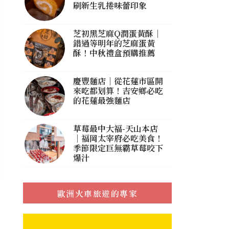
刷新生乳捲味蕾印象
芝初黑芝麻Q潤蛋黃酥｜
錯過等明年的芝麻蛋黃
酥！中秋禮盒預購推薦
慶豐麵店｜從花蓮市區開
來吃都划算！吉安鄉必吃
的花蓮最強麵店
草莓最中大福-天山本店
｜福岡太宰府必吃美食！
季節限定巨無霸草莓咬下
爆汁
歐洲火車旅遊的專家