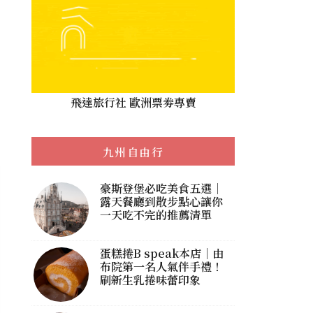
飛達旅行社 歐洲票劵專賣
九州自由行
豪斯登堡必吃美食五選｜
露天餐廳到散步點心讓你
一天吃不完的推薦清單
蛋糕捲B speak本店｜由
布院第一名人氣伴手禮！
刷新生乳捲味蕾印象