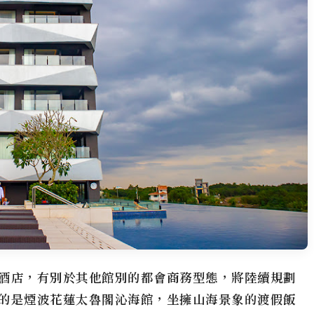
酒店，有別於其他館別的都會商務型態，將陸續規劃
的是
煙波花蓮太魯閣
沁海館，坐擁山海景象的渡假飯