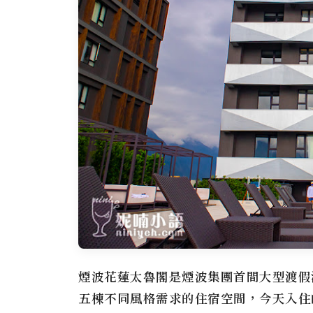
煙波花蓮太魯閣
是煙波集團首間大型渡假
五棟不同風格需求的住宿空間，今天入住