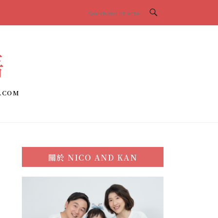
語
.COM
關於
NICO AND KAN