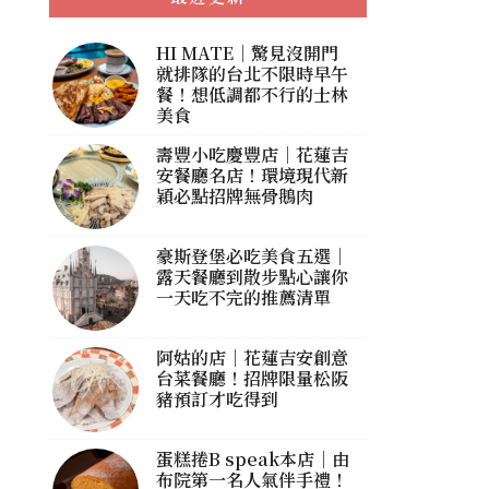
HI MATE｜驚見沒開門
就排隊的台北不限時早午
餐！想低調都不行的士林
美食
壽豐小吃慶豐店｜花蓮吉
安餐廳名店！環境現代新
穎必點招牌無骨鵝肉
豪斯登堡必吃美食五選｜
露天餐廳到散步點心讓你
一天吃不完的推薦清單
阿姑的店｜花蓮吉安創意
台菜餐廳！招牌限量松阪
豬預訂才吃得到
蛋糕捲B speak本店｜由
布院第一名人氣伴手禮！