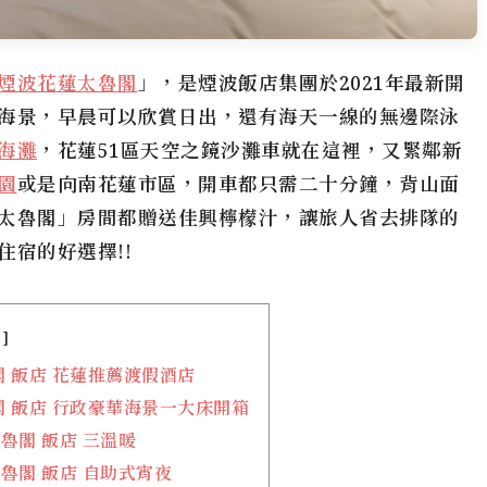
煙波花蓮太魯閣
」，是煙波飯店集團於2021年最新開
海景，早晨可以欣賞日出，還有海天一線的無邊際泳
海灘
，花蓮51區天空之鏡沙灘車就在這裡，又緊鄰新
園
或是向南花蓮市區，開車都只需二十分鐘，背山面
太魯閣
」房間都贈送佳興檸檬汁，讓旅人省去排隊的
宿的好選擇!!
 飯店 花蓮推薦渡假酒店
 飯店 行政豪華海景一大床開箱
魯閣 飯店 三溫暖
魯閣 飯店 自助式宵夜