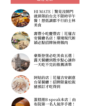
HI MATE｜驚見沒開門
就排隊的台北不限時早午
餐！想低調都不行的士林
美食
壽豐小吃慶豐店｜花蓮吉
安餐廳名店！環境現代新
穎必點招牌無骨鵝肉
豪斯登堡必吃美食五選｜
露天餐廳到散步點心讓你
一天吃不完的推薦清單
阿姑的店｜花蓮吉安創意
台菜餐廳！招牌限量松阪
豬預訂才吃得到
蛋糕捲B speak本店｜由
布院第一名人氣伴手禮！