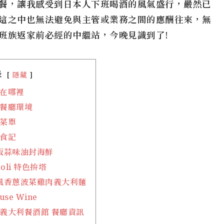
餐，讓我感受到日本人下班喝酒的風氣盛行，嚴然已
這之中也無法避免與主管或業務之間的應酬往來，無
班族返家前必經的中繼站，今晚見識到了!
錄
隱藏
i 在哪裡
li 餐廳環境
i 菜單
i 食記
板蒜味油封海鮮
poli 特色拚塔
風香蔥波菜雞肉義大利麵
use Wine
li 義大利餐酒館 餐廳資訊