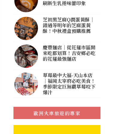
刷新生乳捲味蕾印象
芝初黑芝麻Q潤蛋黃酥｜
錯過等明年的芝麻蛋黃
酥！中秋禮盒預購推薦
慶豐麵店｜從花蓮市區開
來吃都划算！吉安鄉必吃
的花蓮最強麵店
草莓最中大福-天山本店
｜福岡太宰府必吃美食！
季節限定巨無霸草莓咬下
爆汁
歐洲火車旅遊的專家