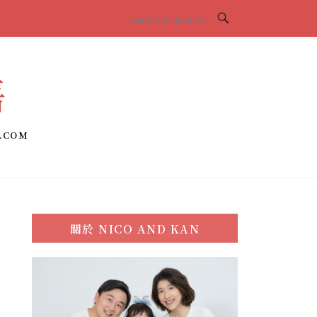
語
.COM
關於
NICO AND KAN