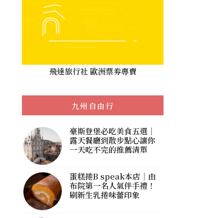
飛達旅行社 歐洲票劵專賣
九州自由行
豪斯登堡必吃美食五選｜
露天餐廳到散步點心讓你
一天吃不完的推薦清單
蛋糕捲B speak本店｜由
布院第一名人氣伴手禮！
刷新生乳捲味蕾印象