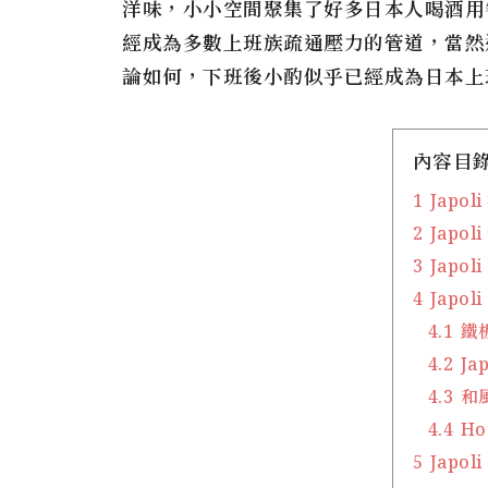
洋味，小小空間聚集了好多日本人喝酒用
經成為多數上班族疏通壓力的管道，當然
論如何，下班後小酌似乎已經成為日本上
內容目
1
Japol
2
Japo
3
Japol
4
Japol
4.1
鐵
4.2
Ja
4.3
和
4.4
Ho
5
Japo