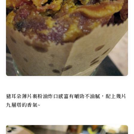
豬耳朵薄片裹粉油炸口感富有嚼勁不油膩，配上幾片
九層塔的香氣~