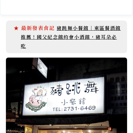
豬跳舞小餐館｜東區餐酒館
推薦！國父紀念館約會小酒館，豬耳朵必
吃