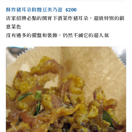
酥炸豬耳朵附酸豆美乃滋 $200
店家招牌必點的開胃下酒菜炸豬耳朵，超級特別的創
意菜色
沒有過多的擺盤和裝飾，仍然不減它的超人氣