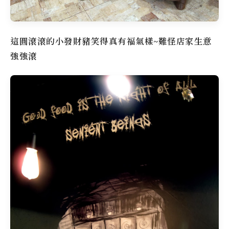
這圓滾滾的小發財豬笑得真有福氣樣~難怪店家生意
強強滾