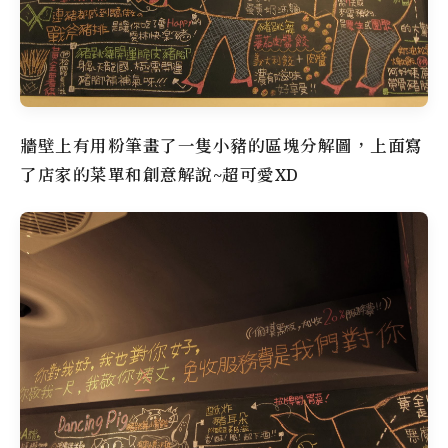
牆壁上有用粉筆畫了一隻小豬的區塊分解圖，上面寫
了店家的菜單和創意解說~超可愛XD