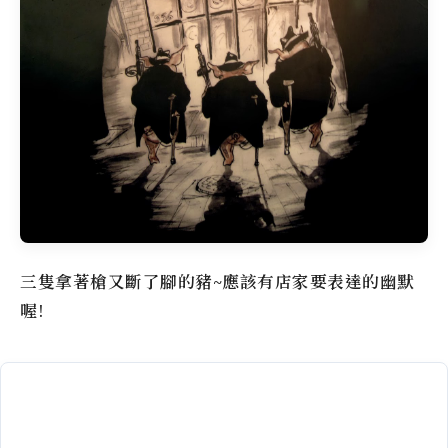
三隻拿著槍又斷了腳的豬~應該有店家要表達的幽默
喔!