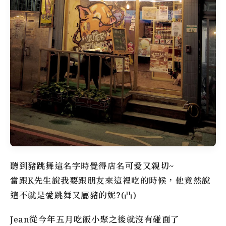
聽到豬跳舞這名字時覺得店名可愛又親切~
當跟K先生說我要跟朋友來這裡吃的時候，他竟然說
這不就是愛跳舞又屬豬的妮?(凸)
Jean從今年五月吃飯小聚之後就沒有碰面了