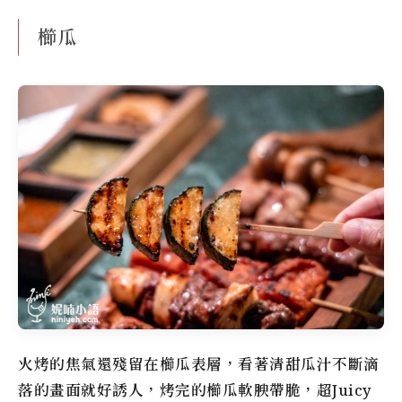
櫛瓜
火烤的焦氣還殘留在櫛瓜表層，看著清甜瓜汁不斷滴
落的畫面就好誘人，烤完的櫛瓜軟腴帶脆，超Juicy