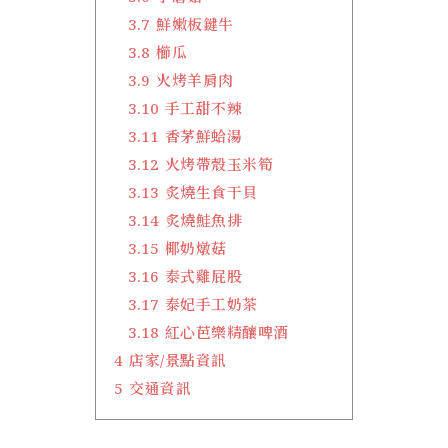
3.7
鮮嫩板鍵牛
3.8
櫛瓜
3.9
火烤羊肩肉
3.10
手工甜不辣
3.11
香茅鮮蛤湯
3.12
火烤帶殼玉米筍
3.13
炙燒生食干貝
3.14
炙燒鮭魚排
3.15
椰奶燉菇
3.16
泰式雞屁股
3.17
泰妃手工奶茶
3.18
紅心芭樂精釀啤酒
4
店家/景點資訊
5
交通資訊