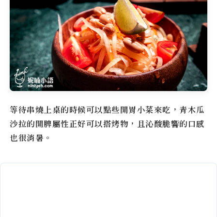
等待串燒上桌的時候可以點些開胃小菜來吃，青木瓜
沙拉的開脾屬性正好可以搭烤物，且沁酸脆響的口感
也很消暑。