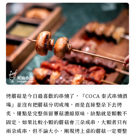
烤蘑菇是今日最喜歡的串燒了，『COCA 泰式串燒酒
場』並沒有把蘑菇分切成塊，而是直接整朵下去烤
炙，優點是完整保留蕈菇濃縮原味，缺點就是顆數不
固定，如果比較小顆的蘑菇會三朵成串，大顆者只有
兩朵成串，但不論大小，剛現烤上桌的蘑菇一定要整