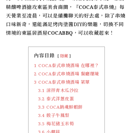
精釀啤酒搶攻東區美食商圈，『
COCA泰式串燒
』每
天營業至凌晨，可以是續攤聊天的好去處，除了串燒
口味新奇，還能滿足烤肉塗醬DIY的樂趣，切換不同
情境的東區居酒屋
COCABBQ
，可以收藏起來！
內容目錄
隱藏
1
COCA泰式串燒酒場 在哪裡？
2
COCA泰式串燒酒場 餐廳環境
3
COCA泰式串燒酒場 菜單
3.1
涼拌青木瓜沙拉
3.2
泰式洋蔥皮蛋
3.3
COCA銷魂鮮蝦餅
3.4
骰子牛鳳梨
3.5
梅花豬玉米筍
3.6
小蘑菇