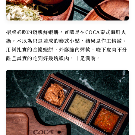
招牌必吃的銷魂鮮蝦餅，首嚐是在COCA泰式海鮮火
鍋，本以為只是速成的泰式小點，結果是作工精緻、
用料扎實的金錢蝦餅，外酥脆內彈軟，咬下皮肉不分
離且真實的吃到好幾塊蝦肉，十足涮嘴。