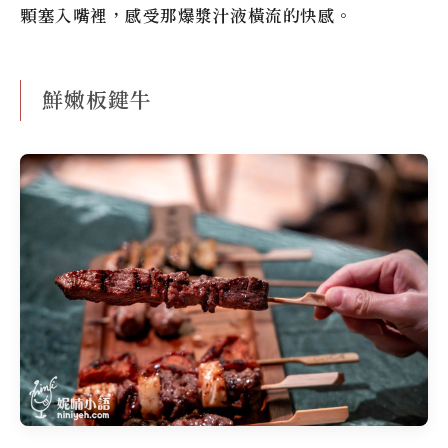
顆塞入嘴裡，感受那爆漿汁液橫流的快感。
鮮嫩板鍵牛