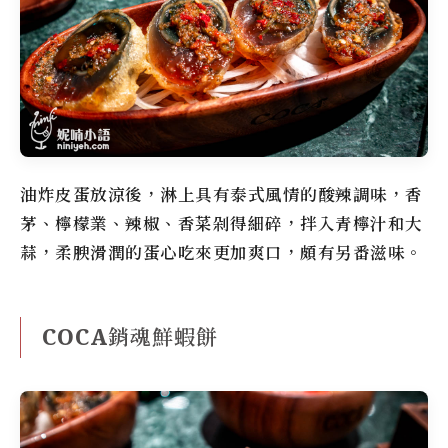
油炸皮蛋放涼後，淋上具有泰式風情的酸辣調味，香
茅、檸檬業、辣椒、香菜剁得細碎，拌入青檸汁和大
蒜，柔腴滑潤的蛋心吃來更加爽口，頗有另番滋味。
COCA銷魂鮮蝦餅