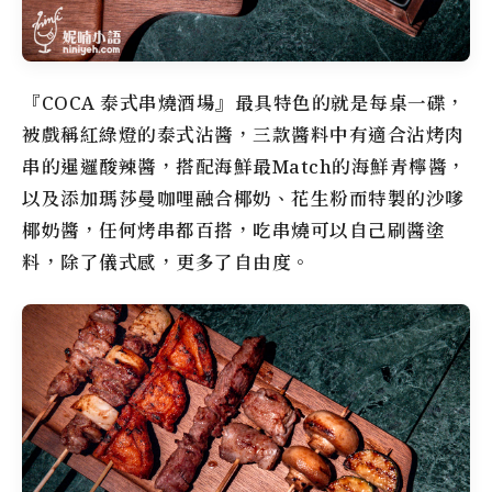
『COCA 泰式串燒酒場』最具特色的就是每桌一碟，
被戲稱紅綠燈的泰式沾醬，三款醬料中有適合沾烤肉
串的暹邏酸辣醬，搭配海鮮最Match的海鮮青檸醬，
以及添加瑪莎曼咖哩融合椰奶、花生粉而特製的沙嗲
椰奶醬，任何烤串都百搭，吃串燒可以自己刷醬塗
料，除了儀式感，更多了自由度。