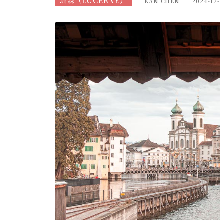
琉森（LUCERNE）
KAN CHEN
2024-12-