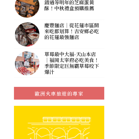
錯過等明年的芝麻蛋黃
酥！中秋禮盒預購推薦
慶豐麵店｜從花蓮市區開
來吃都划算！吉安鄉必吃
的花蓮最強麵店
草莓最中大福-天山本店
｜福岡太宰府必吃美食！
季節限定巨無霸草莓咬下
爆汁
歐洲火車旅遊的專家