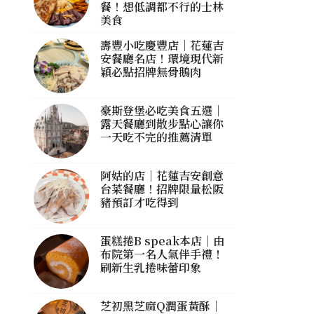
餐！想低調都不行的士林
美食
壽豐小吃慶豐店｜花蓮吉
安餐廳名店！環境現代新
穎必點招牌無骨鵝肉
豪斯登堡必吃美食五選｜
露天餐廳到散步點心讓你
一天吃不完的推薦清單
阿姑的店｜花蓮吉安創意
台菜餐廳！招牌限量松阪
豬預訂才吃得到
蛋糕捲B speak本店｜由
布院第一名人氣伴手禮！
刷新生乳捲味蕾印象
芝初黑芝麻Q潤蛋黃酥｜