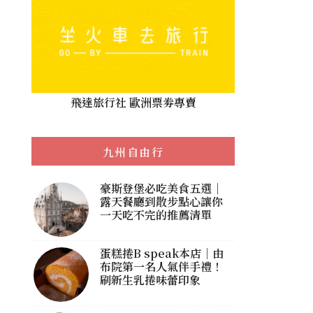
飛達旅行社 歐洲票劵專賣
九州自由行
豪斯登堡必吃美食五選｜
露天餐廳到散步點心讓你
一天吃不完的推薦清單
蛋糕捲B speak本店｜由
布院第一名人氣伴手禮！
刷新生乳捲味蕾印象