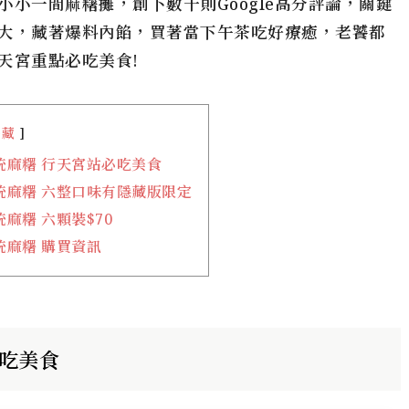
小一間麻糬攤，創下數千則Google高分評論，關鍵
大，藏著爆料內餡，買著當下午茶吃好療癒，老饕都
天宮重點必吃美食!
隱藏
統麻糬 行天宮站必吃美食
統麻糬 六整口味有隱藏版限定
麻糬 六顆裝$70
統麻糬 購買資訊
必吃美食