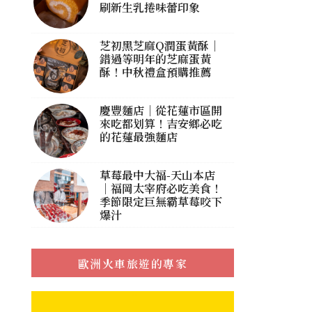
刷新生乳捲味蕾印象
芝初黑芝麻Q潤蛋黃酥｜
錯過等明年的芝麻蛋黃
酥！中秋禮盒預購推薦
慶豐麵店｜從花蓮市區開
來吃都划算！吉安鄉必吃
的花蓮最強麵店
草莓最中大福-天山本店
｜福岡太宰府必吃美食！
季節限定巨無霸草莓咬下
爆汁
歐洲火車旅遊的專家