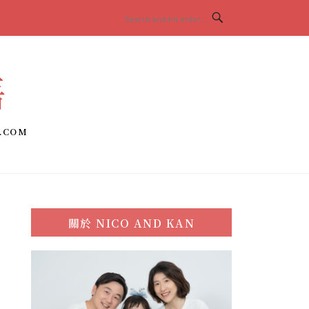
語
.COM
關於
NICO AND KAN