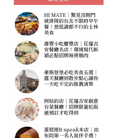
HI MATE｜驚見沒開門
就排隊的台北不限時早午
餐！想低調都不行的士林
美食
壽豐小吃慶豐店｜花蓮吉
安餐廳名店！環境現代新
穎必點招牌無骨鵝肉
豪斯登堡必吃美食五選｜
露天餐廳到散步點心讓你
一天吃不完的推薦清單
阿姑的店｜花蓮吉安創意
台菜餐廳！招牌限量松阪
豬預訂才吃得到
蛋糕捲B speak本店｜由
布院第一名人氣伴手禮！