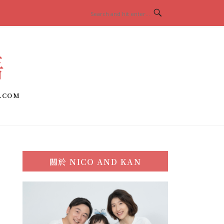
語
.COM
關於
NICO AND KAN