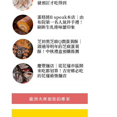
豬預訂才吃得到
蛋糕捲B speak本店｜由
布院第一名人氣伴手禮！
刷新生乳捲味蕾印象
芝初黑芝麻Q潤蛋黃酥｜
錯過等明年的芝麻蛋黃
酥！中秋禮盒預購推薦
慶豐麵店｜從花蓮市區開
來吃都划算！吉安鄉必吃
的花蓮最強麵店
歐洲火車旅遊的專家