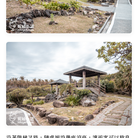
沿著階梯叉路，隨處增設幾座涼亭，讓遊客可以歇息