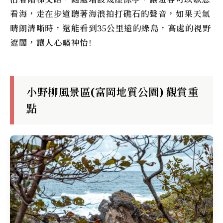
看海，走在步道聽著海浪拍打礁石的聲音，如果天氣
晴朗清晰時，還能看到35公里遠的綠島，高處的視野
遼闊，讓人心曠神怡!
小野柳風景區(富岡地質公園) 觀賞重
點