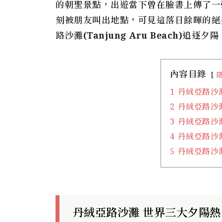
的朝聖景點，出遊當下曾在臉書上傳了一
刻被朋友叫出地點，可見這落日餘暉的絕
路沙灘(Tanjung Aru Beach)
追逐夕陽
內容目錄
1
丹絨亞路沙
2
丹絨亞路沙
3
丹絨亞路沙
4
丹絨亞路沙
5
丹絨亞路沙灘 T
丹絨亞路沙灘 世界三大夕陽