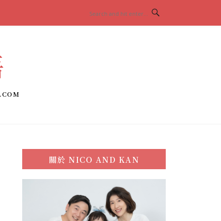
語
.COM
關於
NICO AND KAN