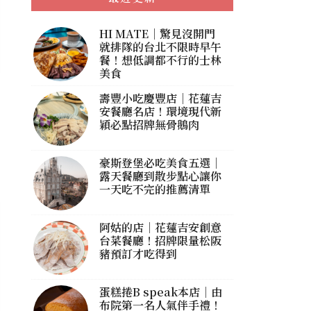
HI MATE｜驚見沒開門
就排隊的台北不限時早午
餐！想低調都不行的士林
美食
壽豐小吃慶豐店｜花蓮吉
安餐廳名店！環境現代新
穎必點招牌無骨鵝肉
豪斯登堡必吃美食五選｜
露天餐廳到散步點心讓你
一天吃不完的推薦清單
阿姑的店｜花蓮吉安創意
台菜餐廳！招牌限量松阪
豬預訂才吃得到
蛋糕捲B speak本店｜由
布院第一名人氣伴手禮！