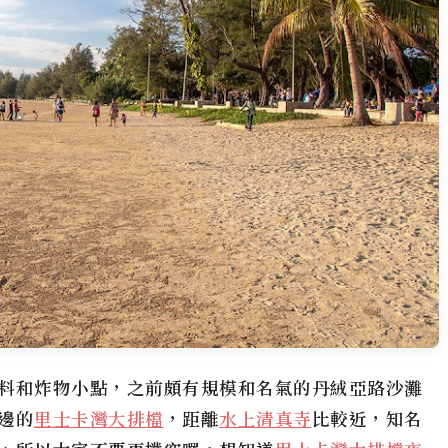
料和炸物小點，之前頗有規模和名氣的丹絨亞路沙灘
邊的
里士卡灣大排檔
，距離
水上清真寺
比較近，知名