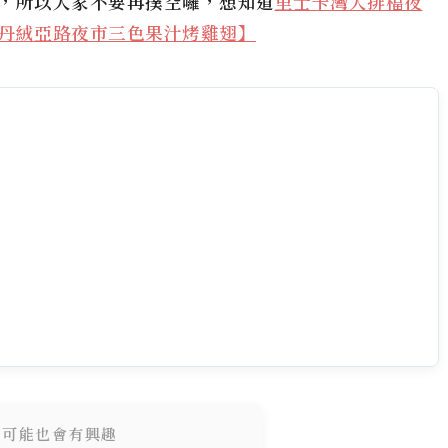
，所以大家不要再撲空囉，想知道
里士卡灣大排檔夜
丹絨亞路夜市三色果汁烤雞翅】
您可能也會有興趣