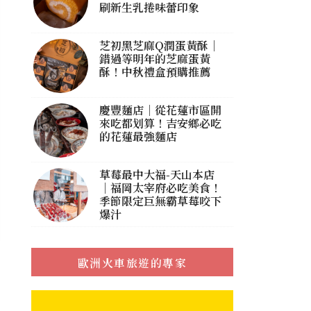
刷新生乳捲味蕾印象
芝初黑芝麻Q潤蛋黃酥｜
錯過等明年的芝麻蛋黃
酥！中秋禮盒預購推薦
慶豐麵店｜從花蓮市區開
來吃都划算！吉安鄉必吃
的花蓮最強麵店
草莓最中大福-天山本店
｜福岡太宰府必吃美食！
季節限定巨無霸草莓咬下
爆汁
歐洲火車旅遊的專家