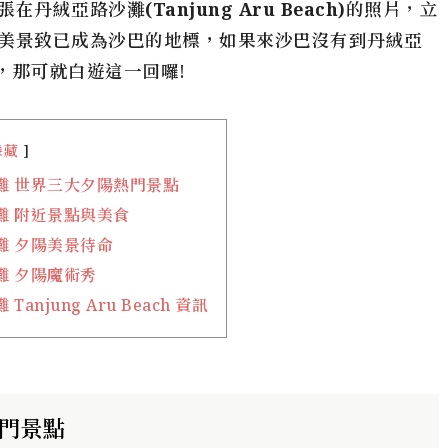
張在
丹絨亞路沙灘(Tanjung Aru Beach)
的照片，立
美景致已成為沙巴的地標，如果來沙巴沒有到丹
絨亞
，那可就白遊這一回囉!
隱藏
灘 世界三大夕陽熱門景點
灘 附近景點與美食
灘 夕陽美景待命
灘 夕陽魔術秀
anjung Aru Beach 資訊
熱門景點