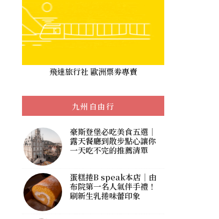
飛達旅行社 歐洲票劵專賣
九州自由行
豪斯登堡必吃美食五選｜
露天餐廳到散步點心讓你
一天吃不完的推薦清單
蛋糕捲B speak本店｜由
布院第一名人氣伴手禮！
刷新生乳捲味蕾印象