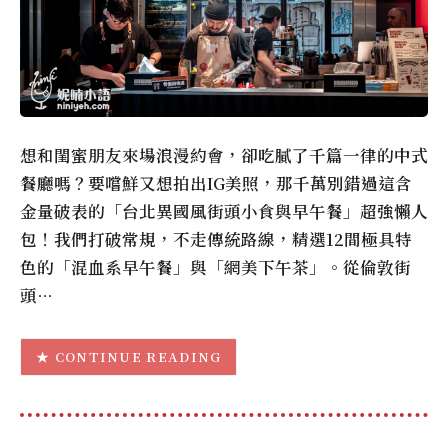
想和閨蜜朋友來場浪漫約會，卻吃膩了千篇一律的中式
餐廳嗎？要嚐鮮又想拍出IG美照，那千萬別錯過這含
金量破表的「台北異國風街頭小食與早午餐」超強懶人
包！我們打破常規，不走傳統路線，精選12間極具特
色的「混血系早午餐」與「網美下午茶」。從倫敦街
頭…
CONTINUE READING