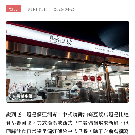
台北
NINI YEH
2026-04-25
說到底，還是個亞洲胃，中式燒餅油條豆漿店還是比速
食早餐耐吃，美式漢堡或西式早午餐偶爾嚐來新鮮，但
回歸飲食日常還是偏好傳統中式早餐，除了之前曾撰寫