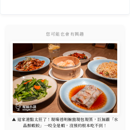
您可能也會有興趣
▲ 這家港點太狂了！現場透明櫥窗現包現蒸，巨無霸「水
晶鮮蝦餃」一咬全是蝦，沒預約根本吃不到！