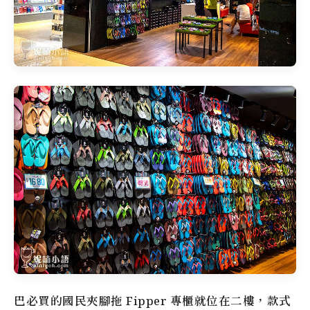
巴必買的國民夾腳拖 Fipper 專櫃就位在二樓，款式