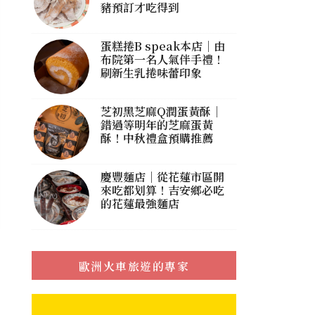
豬預訂才吃得到
蛋糕捲B speak本店｜由
布院第一名人氣伴手禮！
刷新生乳捲味蕾印象
芝初黑芝麻Q潤蛋黃酥｜
錯過等明年的芝麻蛋黃
酥！中秋禮盒預購推薦
慶豐麵店｜從花蓮市區開
來吃都划算！吉安鄉必吃
的花蓮最強麵店
歐洲火車旅遊的專家