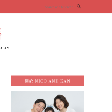
語
.COM
關於
NICO AND KAN