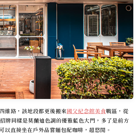
大安區四維路，該地段都更後搬來
國父紀念館美食
戰區，從
，招牌同樣是莫蘭迪色調的優雅藍色大門，多了是前方
可以直接坐在戶外品嘗麵包配咖啡，超悠閒。