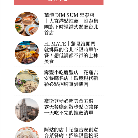
華漾 DIM SUM 忠泰店
｜大直港點推薦！華泰集
團旗下時髦港式餐廳台北
首店
HI MATE｜驚見沒開門
就排隊的台北不限時早午
餐！想低調都不行的士林
美食
壽豐小吃慶豐店｜花蓮吉
安餐廳名店！環境現代新
穎必點招牌無骨鵝肉
豪斯登堡必吃美食五選｜
露天餐廳到散步點心讓你
一天吃不完的推薦清單
阿姑的店｜花蓮吉安創意
台菜餐廳！招牌限量松阪