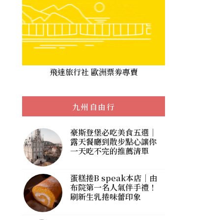
飛達旅行社 歐洲票劵專賣
九州自由行
豪斯登堡必吃美食五選｜
露天餐廳到散步點心讓你
一天吃不完的推薦清單
蛋糕捲B speak本店｜由
布院第一名人氣伴手禮！
刷新生乳捲味蕾印象