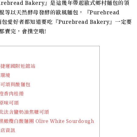
bread Bakery』是這幾年帶起歐式鄉村麵包的領
等以天然酵母發酵的歐風麵包，『Purebread
愛好者都知道要吃『Purebread Bakery』一定要
都賣完，會撲空哦!
 鄰近捷運國附近館站
店內環境
 必吃可頌與酸麵包
ry 橙香肉桂捲
y 原味可頌
ery 北法含鹽奶油焦糖可頌
y 黑橄欖白酸麵團 Olive White Sourdough
麵包店資訊