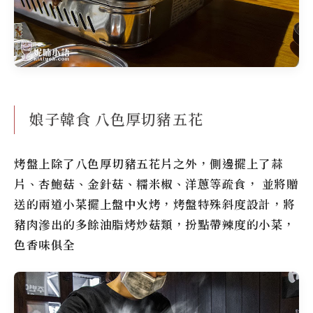
娘子韓食 八色厚切豬五花
烤盤上除了八色厚切豬五花片之外，側邊擺上了蒜
片、杏鮑菇、金針菇、糯米椒、洋蔥等疏食， 並將贈
送的兩道小菜擺上盤中火烤，烤盤特殊斜度設計，將
豬肉滲出的多餘油脂烤炒菇類，扮點帶辣度的小菜，
色香味俱全