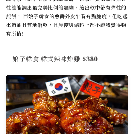
性總能調出最完美比例的麵糊，煎出軟中帶有彈性的
煎餅， 而
娘子韓食
的煎餅外皮乍看有點脆度，但吃起
來過油且質地偏軟，且厚度與餡料上都不讓我覺得物
有所值!
娘子韓食 韓式辣味炸雞 $380