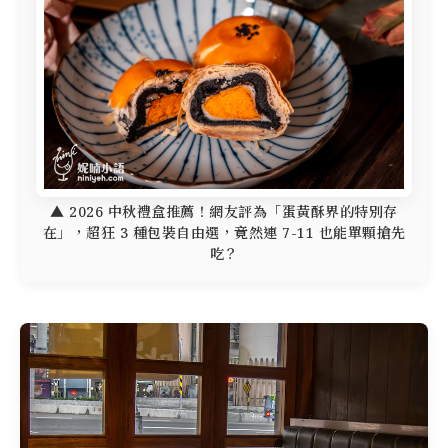
▲ 2026 中秋禮盒推薦！網友評為「蛋黃酥界的特別存
在」，超狂 3 種包裝自由選，竟然連 7-11 也能單顆搶先
吃？