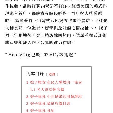
仆後繼，當時打著24營業不打烊、紅番美國的韓式料
理來台首店，每晚宵夜時段經過一群年輕人排隊瘋
吃， 緊接著有正宗韓式八色烤肉也來台展店，同樣是
大排長龍一位難求，好奇與乏味的心情拉扯下， 拖了
兩三年退燒後才登門造訪韓國烤肉，試試看韓式炸雞
讓這些年輕人趨之若鶩的魅力在哪?
* Honey Pig 已於 2020/11/25 熄燈 *
內容目錄
隱藏
1
娘子韓食 市民大道燒肉一條街
1.1
名人造訪簽名牆
2
娘子韓食 小而精緻的用餐環境
3
娘子韓食 菜單與價目表
4
娘子韓食 食記