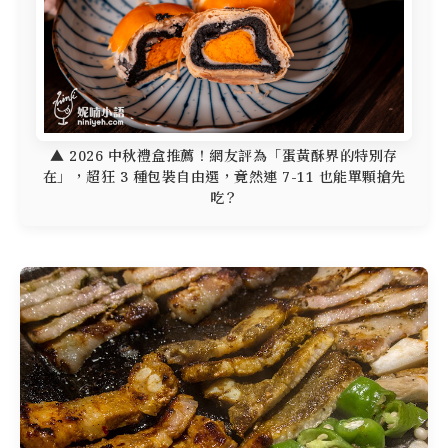
▲ 2026 中秋禮盒推薦！網友評為「蛋黃酥界的特別存
在」，超狂 3 種包裝自由選，竟然連 7-11 也能單顆搶先
吃？