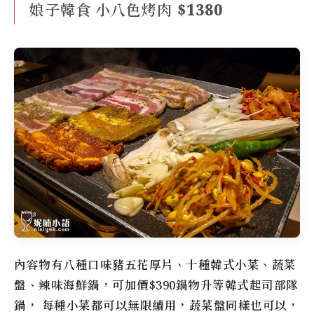
娘子韓食 小八色烤肉 $1380
內容物有八種口味豬五花厚片、十種韓式小菜、蔬菜
盤、辣味海鮮鍋，可加價$390鍋物升等韓式起司部隊
鍋， 每種小菜都可以無限續用，蔬菜盤同樣也可以，