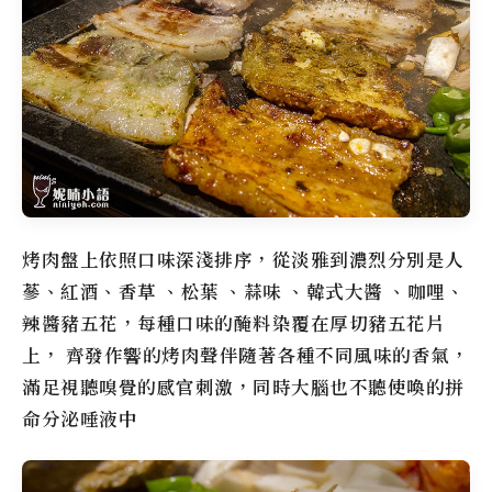
烤肉盤上依照口味深淺排序，從淡雅到濃烈分別是人
蔘、紅酒、香草 、松葉 、蒜味 、韓式大醬 、咖哩、
辣醬豬五花，每種口味的醃料染覆在厚切豬五花片
上， 齊發作響的烤肉聲伴隨著各種不同風味的香氣，
滿足視聽嗅覺的感官刺激，同時大腦也不聽使喚的拼
命分泌唾液中