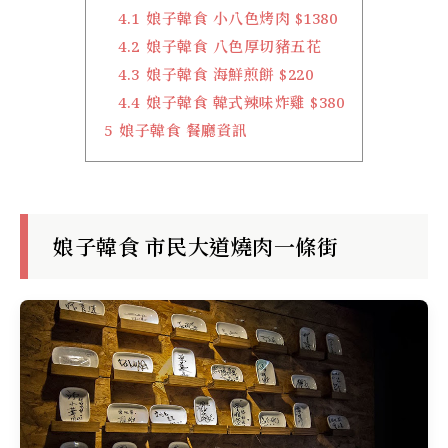
4.1
娘子韓食 小八色烤肉 $1380
4.2
娘子韓食 八色厚切豬五花
4.3
娘子韓食 海鮮煎餅 $220
4.4
娘子韓食 韓式辣味炸雞 $380
5
娘子韓食 餐廳資訊
娘子韓食 市民大道燒肉一條街