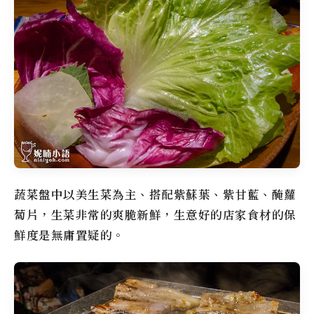
蔬菜盤中以美生菜為主、搭配紫蘇葉、紫甘藍、醃蘿
蔔片，生菜非常的爽脆新鮮，生意好的店家食材的保
鮮度是無庸置疑的。