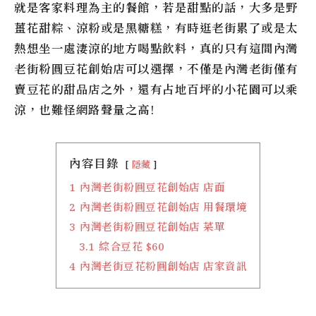
就是客家料理為主的餐館，若是甜點的話，大多是野
薑花甜粽、涼粉或是黑糖糕，有時逛老街累了或是太
熱想坐一處淒涼的地方喝點飲料，真的只有這間
內灣
老街粉圓豆花創始店
可以選擇，不僅是內灣老街僅有
賣豆花的甜品店之外，還有占地百坪的小花園可以乘
涼，也難怪網路聲量之高!
內容目錄
隱藏
1
內灣老街粉圓豆花創始店 店面
2
內灣老街粉圓豆花創始店 用餐環境
3
內灣老街粉圓豆花創始店 菜單
3.1
綜合豆花 $60
4
內灣老街豆花粉圓創始店 店家資訊