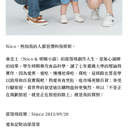
Nico，熟知我的人都習慣叫我妮妮。
會走上《
Nico & 妮喃小語
》的部落格創作人生，是無心插柳
的結果。學生時期專攻食品科學，讀了七年嘉義大學的理論與
實作，因為愛煮、愛吃，慢慢地尋吃、寫吃，這條路也算是學
以致用和自我實現吧！熱愛美食烹飪，逛市場更勝百貨；享受
行腳旅遊，看世界的欲望遠比購物血拚更強烈，所以「不是正
在規劃旅遊，就是正在旅遊的路上」就是我的寫照！
部落格經營：Since 2013/09/20
愛食記駐站部落客