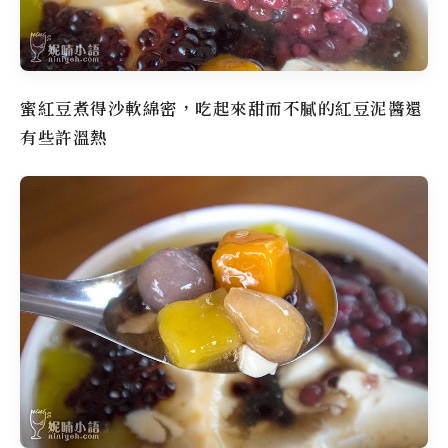
蜜紅豆煮得沙軟綿密，吃起來甜而不膩的紅豆泥醬還
有些許溫熱