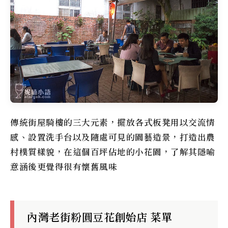
傳統街屋騎樓的三大元素，擺放各式板凳用以交流情
感、設置洗手台以及隨處可見的園藝造景，打造出農
村樸質樣貌，在這個百坪佔地的小花園，了解其隱喻
意涵後更覺得很有懷舊風味
內灣老街粉圓豆花創始店
菜單