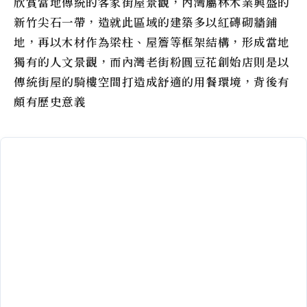
欣賞當地傳統的客家街屋景觀，內灣屬林木業興盛的
新竹尖石一帶，造就此區域的建築多以紅磚砌牆鋪
地，再以木材作為梁柱、屋簷等框架結構，形成當地
獨有的人文景觀，而
內灣老街粉圓豆花創始店
則是以
傳統街屋的騎樓空間打造成舒適的用餐環境，背後有
頗有歷史意義