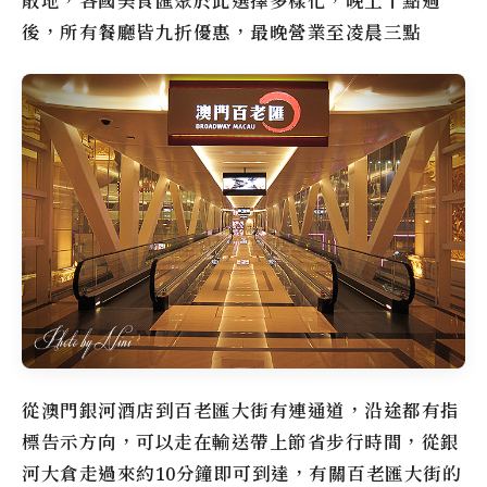
散地，各國美食匯聚於此選擇多樣化，晚上十點過
後，所有餐廳皆九折優惠，最晚營業至凌晨三點
從
澳門銀河酒店
到
百老匯大街
有連通道，沿途都有指
標告示方向，可以走在輸送帶上節省步行時間，從銀
河大倉走過來約10分鐘即可到達，有關
百老匯大街
的