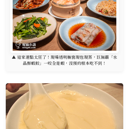
▲ 這家港點太狂了！現場透明櫥窗現包現蒸，巨無霸「水
晶鮮蝦餃」一咬全是蝦，沒預約根本吃不到！