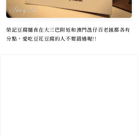
榮記豆腐麵食
在大三巴附近和澳門氹仔百老匯都各有
分點，愛吃豆花豆腐的人不要錯過喔!!