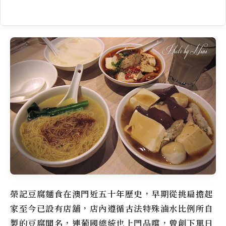
榮記豆腐麵食在澳門近五十年歷史，早期從挑扁擔起
家至今已設有店舖，店內遵循古法特殊滷水比例所自
製的豆腐聞名，連葡國總統也上門品嚐，曾創下單日