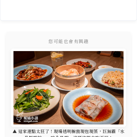
您可能也會有興趣
▲ 這家港點太狂了！現場透明櫥窗現包現蒸，巨無霸「水