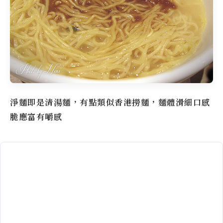
淨麵即是清湯麵，有點類似香港撈麵，麵體滑細口感
脆應富有嚼感