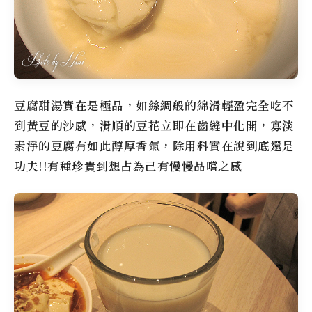
豆腐甜湯實在是極品，如絲綢般的綿滑輕盈完全吃不
到黃豆的沙感，滑順的豆花立即在齒縫中化開，寡淡
素淨的豆腐有如此醇厚香氣，除用料實在說到底還是
功夫!!有種珍貴到想占為己有慢慢品嚐之感