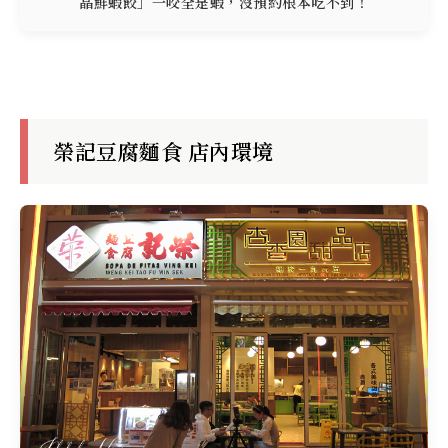
晶鮮蝦餃」一咬全是蝦，沒預約根本吃不到！
榮記豆腐麵食 店內環境