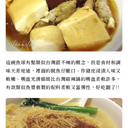
這碗魚球有點類似台灣甜不辣的概念，但是食材和調
味天差地遠，裡面的魷魚仔脆口、炸豬皮浸漬入味又
軟嫩、鴨血光滑細緻比台灣麻辣鍋的鴨血柔軟許多，
有款類似魚漿裹製的配料柔軟又富彈性，好吃翻了!!