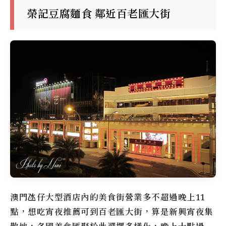
榮記豆腐麵食
鄰近百老匯大街
澳門氹仔大型酒店內的美食街營業多不超過晚上11
點，想吃宵夜推薦可到
百老匯大街
，算是新興宵夜集