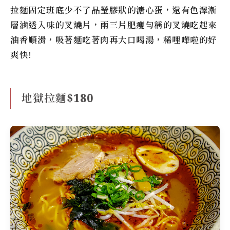
拉麵固定班底少不了晶瑩膠狀的溏心蛋，還有色澤漸
層滷透入味的叉燒片，兩三片肥瘦勻稱的叉燒吃起來
油香順滑，吸著麵吃著肉再大口喝湯，稀哩嘩啦的好
爽快!
地獄拉麵$180