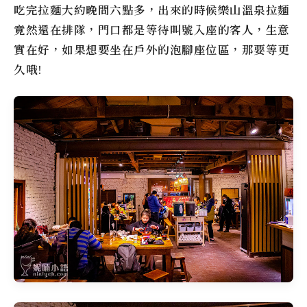
吃完拉麵大約晚間六點多，出來的時候
樂山溫泉拉麵
竟然還在排隊，門口都是等待叫號入座的客人，生意
實在好，如果想要坐在戶外的泡腳座位區，那要等更
久哦!