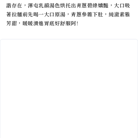
諧存在，渾屯乳韻湯色烘托出青蔥碧綠嬌豔，大口吸
著拉麵前先喝一大口原湯，青蔥參雜下肚，純澈素雅
芳甜，暖暖滑進胃底好舒服阿!