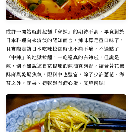
或許一開始就對拉麵『會辣』的期待不高，畢竟對於
日本料理向來清淡的認知而言，辣味算是重口味了，
且實際走訪日本吃辣拉麵時也不痛不癢，不過點了
『中辣』的地獄拉麵，一吃還真的有辣啦，但說是
辣，倒不如說這自家提煉的辣油真夠香，結合著花椒
酥麻與乾煸焦氣，配料中也豐富，除了少許蔥花、海
苔之外，芽菜、筍乾還有溏心蛋、叉燒肉呢!