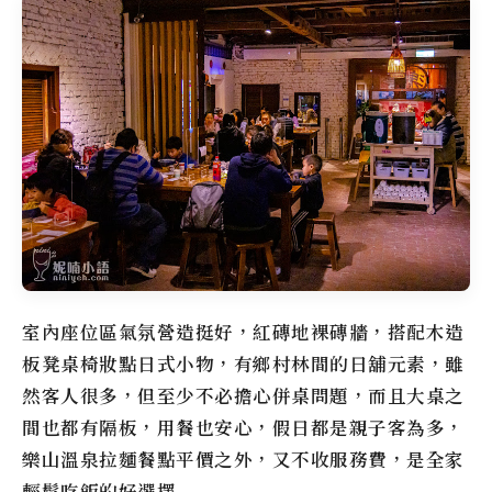
室內座位區氣氛營造挺好，紅磚地裸磚牆，搭配木造
板凳桌椅妝點日式小物，有鄉村林間的日舖元素，雖
然客人很多，但至少不必擔心併桌問題，而且大桌之
間也都有隔板，用餐也安心，假日都是親子客為多，
樂山溫泉拉麵
餐點平價之外，又不收服務費，是全家
輕鬆吃飯的好選擇