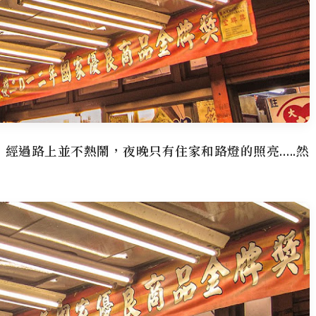
，經過路上並不熱鬧，夜晚只有住家和路燈的照亮…..然