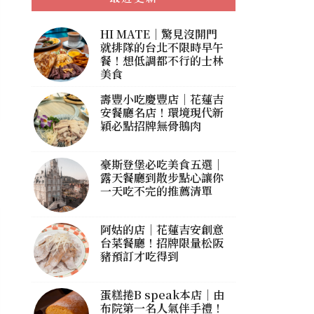
HI MATE｜驚見沒開門
就排隊的台北不限時早午
餐！想低調都不行的士林
美食
壽豐小吃慶豐店｜花蓮吉
安餐廳名店！環境現代新
穎必點招牌無骨鵝肉
豪斯登堡必吃美食五選｜
露天餐廳到散步點心讓你
一天吃不完的推薦清單
阿姑的店｜花蓮吉安創意
台菜餐廳！招牌限量松阪
豬預訂才吃得到
蛋糕捲B speak本店｜由
布院第一名人氣伴手禮！