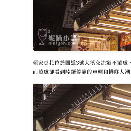
賴家豆花
位於國道3號大溪交流道不遠處
而遠處卻看到陸續停靠的車輛和排隊人潮