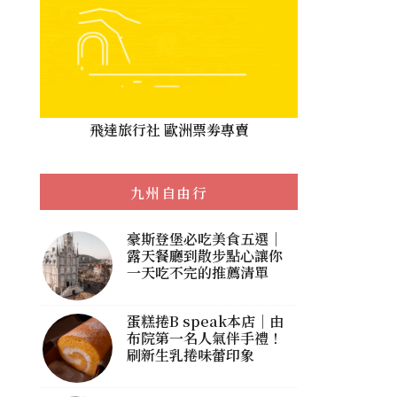
飛達旅行社 歐洲票劵專賣
九州自由行
豪斯登堡必吃美食五選｜
露天餐廳到散步點心讓你
一天吃不完的推薦清單
蛋糕捲B speak本店｜由
布院第一名人氣伴手禮！
刷新生乳捲味蕾印象