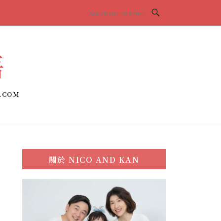
語
.COM
關於
NICO AND KAN