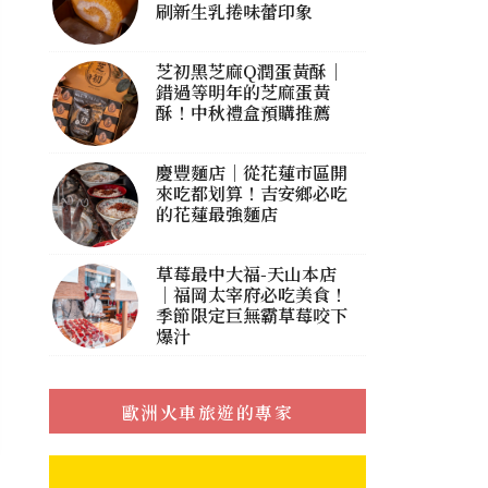
刷新生乳捲味蕾印象
芝初黑芝麻Q潤蛋黃酥｜
錯過等明年的芝麻蛋黃
酥！中秋禮盒預購推薦
慶豐麵店｜從花蓮市區開
來吃都划算！吉安鄉必吃
的花蓮最強麵店
草莓最中大福-天山本店
｜福岡太宰府必吃美食！
季節限定巨無霸草莓咬下
爆汁
歐洲火車旅遊的專家