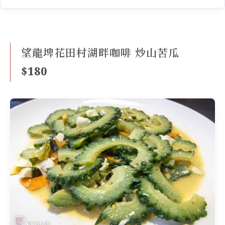
望龍埤花田村湖畔咖啡 炒山苦瓜
$180