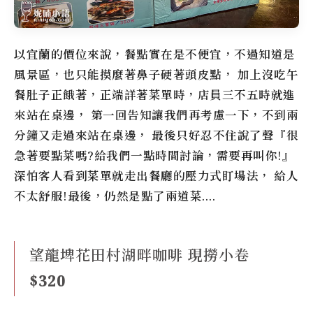
以宜蘭的價位來說，餐點實在是不便宜，不過知道是
風景區，也只能摸麼著鼻子硬著頭皮點， 加上沒吃午
餐肚子正餓著，正端詳著菜單時，店員三不五時就進
來站在桌邊， 第一回告知讓我們再考慮一下，不到兩
分鐘又走過來站在桌邊， 最後只好忍不住說了聲『很
急著要點菜嗎?給我們一點時間討論，需要再叫你!』
深怕客人看到菜單就走出餐廳的壓力式盯場法， 給人
不太舒服!最後，仍然是點了兩道菜….
望龍埤花田村湖畔咖啡 現撈小卷
$320