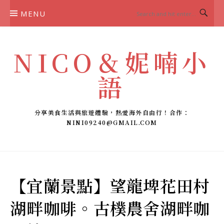
Skip
MENU
to
content
NICO＆妮喃小
語
分享美食生活與旅遊體驗，熱愛海外自由行！合作：
NINI09240@GMAIL.COM
【宜蘭景點】望龍埤花田村
湖畔咖啡。古樸農舍湖畔咖