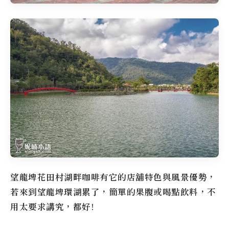
望龍埤花田村湖畔咖啡
有它的店舖特色與風景優勢，
若來到
望龍埤
環湖累了，簡單的果腹或喝點飲料，不
用太要求講究，都好!