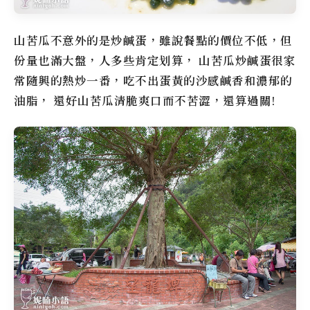
山苦瓜不意外的是炒鹹蛋，雖說餐點的價位不低，但
份量也滿大盤，人多些肯定划算， 山苦瓜炒鹹蛋很家
常隨興的熱炒一番，吃不出蛋黃的沙感鹹香和濃郁的
油脂， 還好山苦瓜清脆爽口而不苦澀，還算過關!