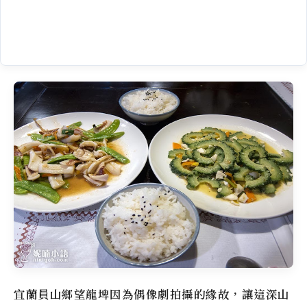
宜蘭員山鄉
望龍埤
因為偶像劇拍攝的緣故，讓這深山