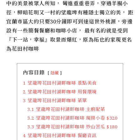
中的美景被眾人所知， 彎進重重巷弄，穿過羊腸小
徑，柳暗花明又一村的
望龍埤
有種隱士獨立的美， 距
宜蘭市區大約只要30分鐘即可到達這世外桃源，旁邊
設有一些簡餐餐廳和咖啡小店， 最有名的就是受到
『下一站，幸福』取景而爆紅，原為拓也的家現更名
為
花田村咖啡
內容目錄
隱藏
1
望龍埤花田村湖畔咖啡 景點美食
2
望龍埤花田村湖畔咖啡 用餐環境
3
望龍埤花田村湖畔咖啡 菜單
3.1
望龍埤花田村湖畔咖啡 主廚配菜
3.2
望龍埤花田村湖畔咖啡 現撈小卷 $320
3.3
望龍埤花田村湖畔咖啡 炒山苦瓜 $180
4
望龍埤花田村湖畔咖啡 餐廳資訊