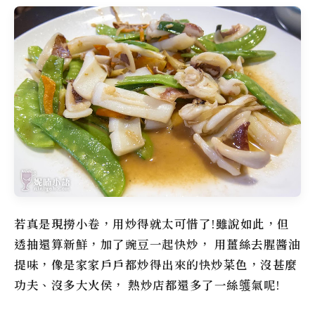
若真是現撈小卷，用炒得就太可惜了!雖說如此，但
透抽還算新鮮，加了豌豆一起快炒， 用薑絲去腥醬油
提味，像是家家戶戶都炒得出來的快炒菜色，沒甚麼
功夫、沒多大火侯， 熱炒店都還多了一絲鹱氣呢!