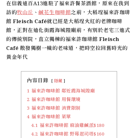
在信義遠百A13進駐了福來許餐茶酒館，原來在我到
訪的
牧山丘
、
鹹花生咖啡館
之前，
大稻埕
福來許珈琲
館
Fleisch Café
就已經是大稻埕火紅的老牌咖啡
館，正對在迪化街霞海城隍廟前，有別於老宅三進式
的傳統別院，直立獨棟的
福來許珈琲館 Fleisch
Café
散發獨樹一幟的老味道，把時空拉回舊時光的
黃金年代
內容目錄
隱藏
1
福來許咖啡館 鄰近霞海城隍廟
2
福來許咖啡館 用餐環境
3
福來許咖啡館 消費限制
4
福來許咖啡館 菜單
4.1
福來許咖啡館 麻油雞鹹派$180
4.2
福來許咖啡館 野莓起司塔$160