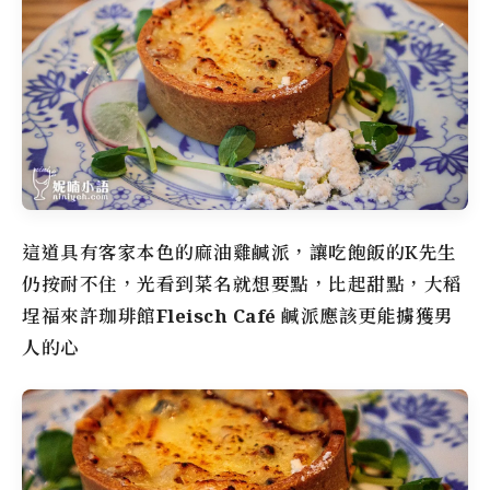
這道具有客家本色的麻油雞鹹派，讓吃飽飯的K先生
仍按耐不住，光看到菜名就想要點，比起甜點，
大稻
埕
福來許珈琲館
Fleisch Café
鹹派應該更能擄獲男
人的心