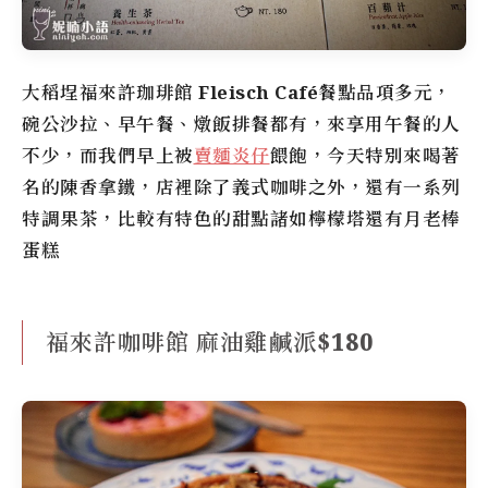
大稻埕
福來許珈琲館
Fleisch Café
餐點品項多元，
碗公沙拉、早午餐、燉飯排餐都有，來享用午餐的人
不少，而我們早上被
賣麵炎仔
餵飽，今天特別來喝著
名的陳香拿鐵，店裡除了義式咖啡之外，還有一系列
特調果茶，比較有特色的甜點諸如檸檬塔還有月老棒
蛋糕
福來許咖啡館 麻油雞鹹派$180