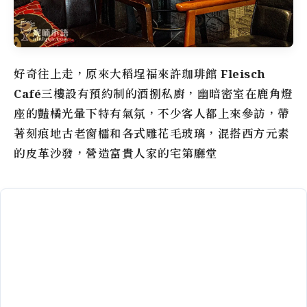
好奇往上走，原來
大稻埕
福來許珈琲館
Fleisch
Café
三樓設有預約制的酒捌私廚，幽暗密室在鹿角燈
座的豔橘光暈下特有氣氛，不少客人都上來參訪，帶
著刻痕地古老窗櫺和各式雕花毛玻璃，混搭西方元素
的皮革沙發，營造富貴人家的宅第廳堂