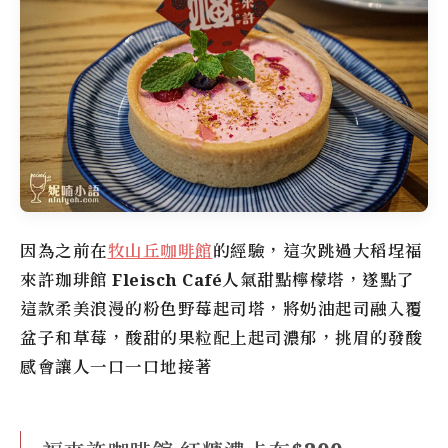
因為之前在
牧山丘咖啡館
的經驗，這次跳過
大稻埕
福
來許珈琲館
Fleisch Café
人氣甜點檸檬塔，遂點了
這款柔美浪漫的粉色野莓起司塔，將奶油起司融入覆
盆子和草莓，酸甜的果粒配上起司濃郁，挑眉的發酸
感會讓人一口一口地接著