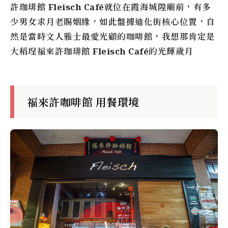
許珈琲館
Fleisch Café
就位在霞海城隍廟前，有多
少男女求月老賜姻緣，如此盤據迪化街核心位置，自
然是當時文人雅士最愛光顧的咖啡館，我想那肯定是
大稻埕福來許珈琲館
Fleisch Café
的光輝歲月
福來許咖啡館 用餐環境