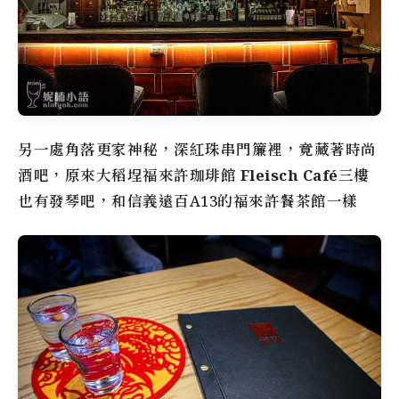
另一處角落更家神秘，深紅珠串門簾裡，竟藏著時尚
酒吧，原來
大稻埕
福來許珈琲館
Fleisch Café
三樓
也有發琴吧，和信義遠百A13的福來許餐茶館一樣