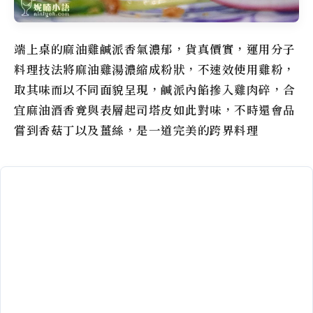
端上桌的麻油雞鹹派香氣濃郁，貨真價實，運用分子
料理技法將麻油雞湯濃縮成粉狀，不速效使用雞粉，
取其味而以不同面貌呈現，鹹派內餡摻入雞肉碎，合
宜麻油酒香竟與表層起司塔皮如此對味，不時還會品
嘗到香菇丁以及薑絲，是一道完美的跨界料理