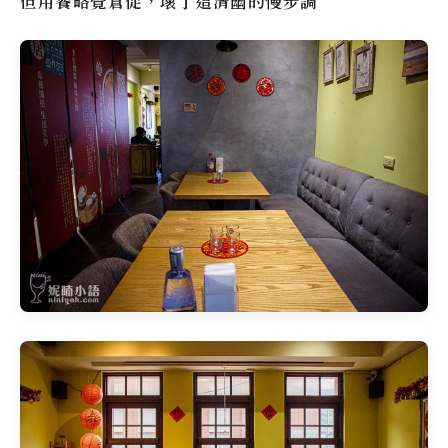
但用餐略覺倉促，壞了這清幽的慢步調