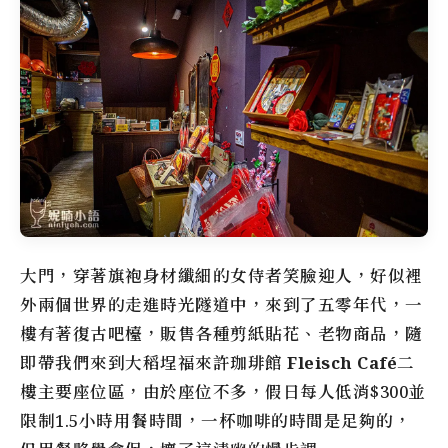
大門，穿著旗袍身材纖細的女侍者笑臉迎人，好似裡
外兩個世界的走進時光隧道中，來到了五零年代，一
樓有著復古吧檯，販售各種剪紙貼花、老物商品，隨
即帶我們來到
大稻埕
福來許珈琲館
Fleisch Café
二
樓主要座位區，由於座位不多，假日每人低消$300並
限制1.5小時用餐時間，一杯咖啡的時間是足夠的，