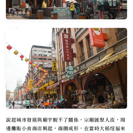
說起城市發展與廟宇脫不了關係，宗廟匯聚人流，周
邊攤販小食商店興起，商圈成形，在當時
大稻埕福來