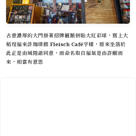
古意濃厚的大門掛著招牌匾額拼貼大紅彩球，寫上
大
稻埕
福來許珈琲館
Fleisch Café
字樣，原來坐落於
此正是由城隍爺同意，而命名取自福氣是由許願而
來，相當有意思