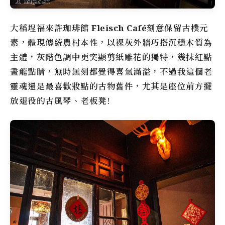
大稻埕
福來許珈琲館
Fleisch Café
刻意保留古樸元
素，體現傳統農村本性，以裸灰外牆巧搭沉穩木質為
主體，灰階色調中更突顯剪紙雕花的獨特，幾抹紅點
畫龍點睛，無時無刻都覺得喜氣滿溢，不過我這個老
靈魂還是最喜歡妝點的古物舊件，尤其是座位前方擺
放退役的古風琴、老板凳!