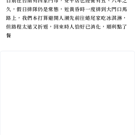
目前在台南有四家門市，安平店也經營有五、六年之
久，假日排隊仍是常態，近黃昏時一度排到大門口馬
路上，我們本打算避開人潮先前往蜷尾家吃冰淇淋，
但路程太遠又折返，回來時人恰好已消化，順利點了
餐