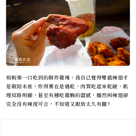
相較第一口吃到的酥炸雞塊，我自己覺得雙截辣翅才
是敬陪末座，炸得實在是過乾，肉質吃起來乾硬，肌
理紋路明顯，甚至有種吃雞胸的澀感，雖然叫辣翅卻
完全沒有辣度可言，不知道又跟放太久有關?