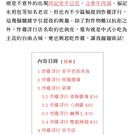
總是不意外的出現
同記安平豆花
、
文章牛肉湯
、福記
水煎包等知名老店，但也有不少篇幅提到
炸雞洋行
，
這幾個關鍵字引起我的興趣，除了對炸物難以抗拒之
外，
炸雞洋行
店名取的也俏皮，還有就是中式小吃為
主流的台南古城，竟也興起吃炸雞，讓我躍躍欲試!
內容目錄
隱藏
1
炸雞洋行 安平老街美食
2
炸雞洋行 用餐環境
3
炸雞洋行 菜單
3.1
炸雞洋行 香酥雞塊 $50
3.2
炸雞洋行 八兩雞 $65
3.3
炸雞洋行 鹹檸七 $35
3.4
炸雞洋行 雙截辣翅 $35
4
炸雞洋行 安平店