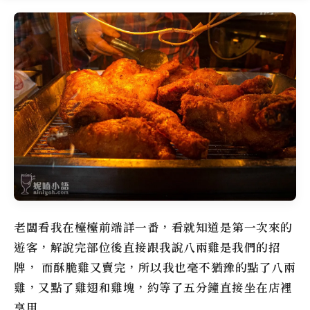
老闆看我在檯檯前端詳一番，看就知道是第一次來的
遊客，解說完部位後直接跟我說八兩雞是我們的招
牌， 而酥脆雞又賣完，所以我也毫不猶豫的點了八兩
雞，又點了雞翅和雞塊，約等了五分鐘直接坐在店裡
享用