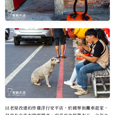
以老屋改建的
炸雞洋行安平店
，於國華街攤車起家，