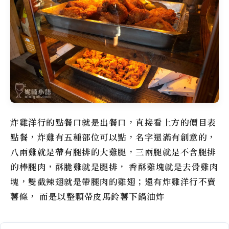
炸雞洋行
的點餐口就是出餐口，直接看上方的價目表
點餐，炸雞有五種部位可以點，名字還滿有創意的，
八兩雞就是帶有腿排的大雞腿，三兩腿就是不含腿排
的棒腿肉，酥脆雞就是腿排， 香酥雞塊就是去骨雞肉
塊，雙截辣翅就是帶腿肉的雞翅；還有
炸雞洋行
不賣
薯條， 而是以整顆帶皮馬鈴薯下鍋油炸