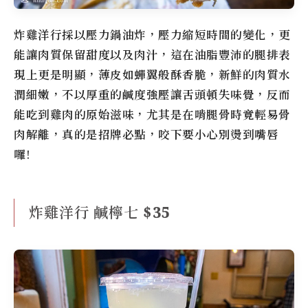
炸雞洋行
採以壓力鍋油炸，壓力縮短時間的變化，更
能讓肉質保留甜度以及肉汁，這在油脂豐沛的腿排表
現上更是明顯，薄皮如蟬翼般酥香脆，新鮮的肉質水
潤細嫩，不以厚重的鹹度強壓讓舌頭頓失味覺，反而
能吃到雞肉的原始滋味，尤其是在啃腿骨時竟輕易骨
肉解離，真的是招牌必點，咬下要小心別燙到嘴唇
囉!
炸雞洋行 鹹檸七 $35