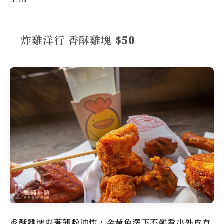
炸雞洋行 香酥雞塊 $50
香酥雞塊裹著薄粉油炸，金黃色澤下不難看出外皮有