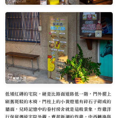
低矮紅磚的宅院，硬是比路面道路低一階，門外擺上
刷舊斑駁的木椅，門柱上的小黃燈還有碎石子砌成的
牆面，兒時記憶中的眷村房舍就是這般景象，炸雞洋
行保留傳統宅院外觀，賣起新潮的炸雞，中西轉換與