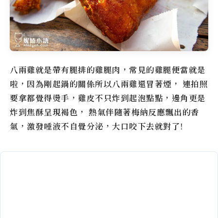
八兩雞就是帶有腿排的雞腿肉，常見的雞腿便當就是
啦，因為剛起鍋的關係所以八兩雞還冒著煙， 連拍照
要拿都覺得燙手，雞皮不只炸到起泡點點，邊角更是
炸到焦酥呈現褐色， 熱氣伴隨著梅納反應飄出的香
氣，激發唾液不自覺分泌，大口咬下去就對了!