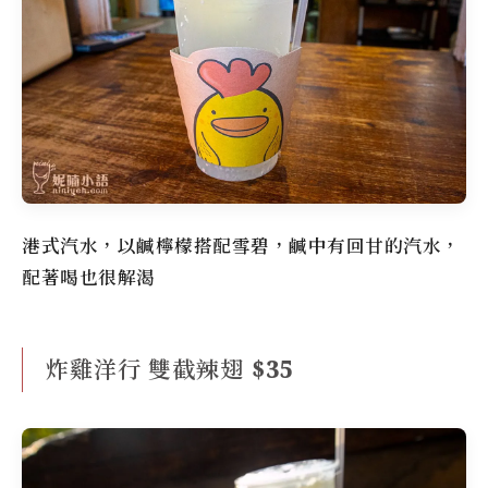
港式汽水，以鹹檸檬搭配雪碧，鹹中有回甘的汽水，
配著喝也很解渴
炸雞洋行 雙截辣翅 $35