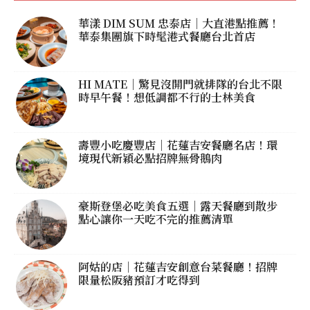
華漾 DIM SUM 忠泰店｜大直港點推薦！
華泰集團旗下時髦港式餐廳台北首店
HI MATE｜驚見沒開門就排隊的台北不限
時早午餐！想低調都不行的士林美食
壽豐小吃慶豐店｜花蓮吉安餐廳名店！環
境現代新穎必點招牌無骨鵝肉
豪斯登堡必吃美食五選｜露天餐廳到散步
點心讓你一天吃不完的推薦清單
阿姑的店｜花蓮吉安創意台菜餐廳！招牌
限量松阪豬預訂才吃得到