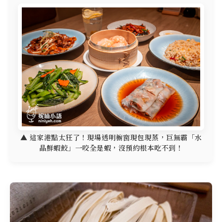
▲ 這家港點太狂了！現場透明櫥窗現包現蒸，巨無霸「水
晶鮮蝦餃」一咬全是蝦，沒預約根本吃不到！