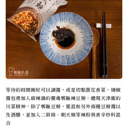
等待的時間剛好可以調醬，或是切點蔥花香菜，燒椒
醬包裡加入麻辣鍋的靈魂郫縣辣豆瓣，體現天津衛的
川菜精神，除了郫縣豆瓣，還混和另外兩種豆瓣醬以
及酒釀，並加入二荊條、朝天椒等辣粉與香辛炒料混
合