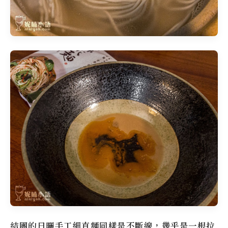
結團的日曬手工細直麵同樣是不斷線，幾乎是一根拉