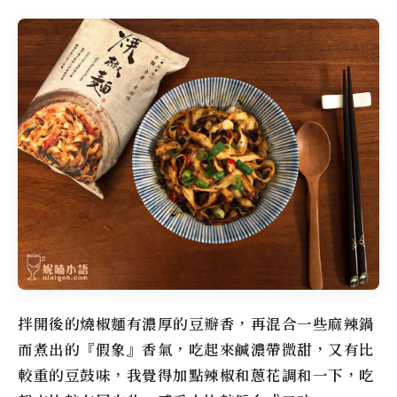
拌開後的燒椒麵有濃厚的豆瓣香，再混合一些麻辣鍋
而煮出的『假象』香氣，吃起來鹹濃帶微甜，又有比
較重的豆鼓味，我覺得加點辣椒和蔥花調和一下，吃