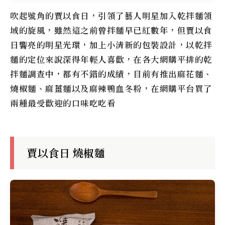
吹起號角的賈以食日，引領了藝人明星加入乾拌麵領
域的旋風，雖然這之前曾拌麵早已紅數年，但賈以食
日響亮的明星光環，加上小清新的包裝設計，以乾拌
麵的定位來說深得年輕人喜歡，在各大網購平排的乾
拌麵調查中，都有不錯的成績，目前有推出麻花麵、
燒椒麵、麻薑麵以及麻辣鴨血冬粉，在網購平台買了
兩種最受歡迎的口味吃吃看
賈以食日 燒椒麵