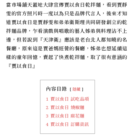
當市場舖天蓋地大肆宣傳賈以食日乾拌麵，看到賈靜
雯的官方照片時一度以為只是品牌代言人，後來才知
道賈以食日是賈靜雯和弟弟衛斯理共同研發創立的乾
拌麵品牌，乍看演戲與唱歌的藝人姊弟與料理沾不上
邊，但若說到『天津衛』應該是老台北人都知曉的名
餐廳，原來這是賈爸媽經營的餐廳，姊弟也想延續這
樣的童年回憶，賣起了快煮乾拌麵，取了很有意涵的
『賈以食日』
內容目錄
隱藏
1
賈以食日 試吃品項
2
賈以食日 燒椒麵
3
賈以食日 麻花麵
4
賈以食日 訂購資訊