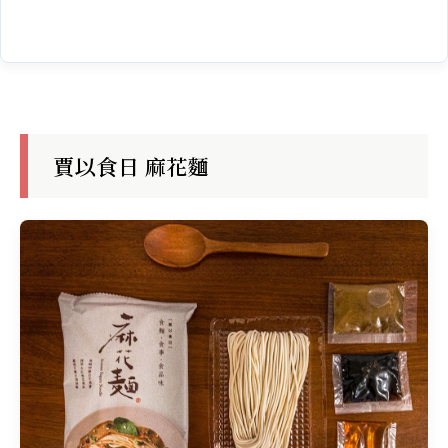
賈以食日 麻花麵