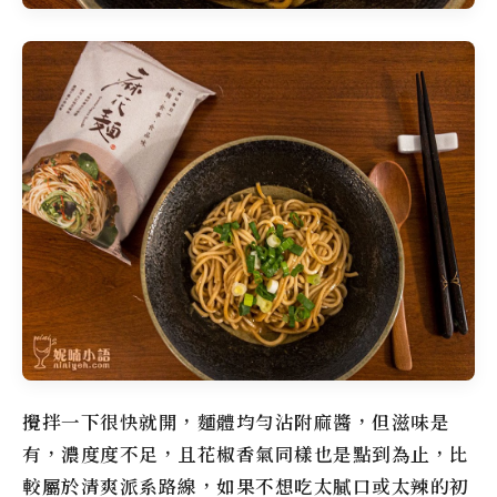
攪拌一下很快就開，麵體均勻沾附麻醬，但滋味是
有，濃度度不足，且花椒香氣同樣也是點到為止，比
較屬於清爽派系路線，如果不想吃太膩口或太辣的初