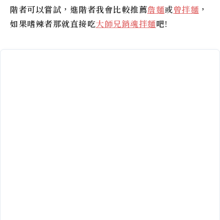
階者可以嘗試，進階者我會比較推薦
詹麵
或
曾拌麵
，
如果嗜辣者那就直接吃
大師兄銷魂拌麵
吧!