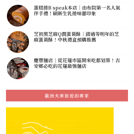
蛋糕捲B speak本店｜由布院第一名人氣
伴手禮！刷新生乳捲味蕾印象
芝初黑芝麻Q潤蛋黃酥｜錯過等明年的芝
麻蛋黃酥！中秋禮盒預購推薦
慶豐麵店｜從花蓮市區開來吃都划算！吉
安鄉必吃的花蓮最強麵店
歐洲火車旅遊的專家