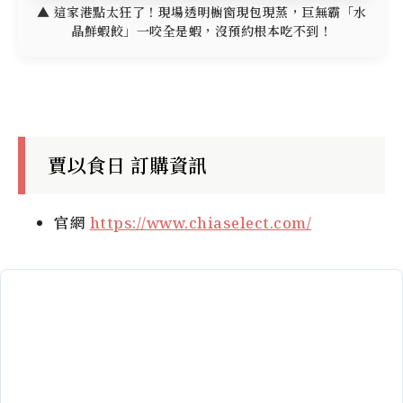
▲ 這家港點太狂了！現場透明櫥窗現包現蒸，巨無霸「水
晶鮮蝦餃」一咬全是蝦，沒預約根本吃不到！
賈以食日 訂購資訊
官網
https://www.chiaselect.com/