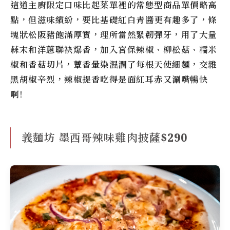
這道主廚限定口味比起菜單裡的常態型商品單價略高
點，但滋味繽紛，要比基礎紅白青醬更有趣多了，條
塊狀松阪豬飽滿厚實，理所當然緊韌彈牙，用了大量
蒜末和洋蔥聯袂爆香，加入宮保辣椒、柳松菇、糯米
椒和香菇切片，蕈香暈染濕潤了每根天使細麵，交雜
黑胡椒辛烈，辣椒提香吃得是面紅耳赤又涮嘴暢快
啊!
義麵坊 墨西哥辣味雞肉披薩$290