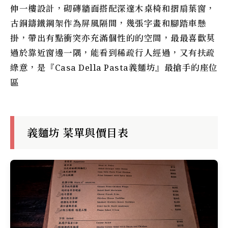
伸一樓設計，砌磚牆面搭配深邃木桌椅和摺扇葉窗，
古銅鑄鐵鋼架作為屏風隔間，幾張字畫和腳踏車懸
掛，帶出有點衝突亦充滿個性的的空間，最最喜歡莫
過於靠近窗邊一隅，能看到稀疏行人經過，又有扶疏
綠意，是『Casa Della Pasta義麵坊』最搶手的座位
區
義麵坊 菜單與價目表