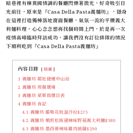
暗巷裡有棟異國情調的餐廳閃爍著微光，好奇吸引目
光前往，原來是『Casa Della Pasta義麵坊』，隱身
在這裡打造獨棟落地窗面餐廳，氣氛一流的平價義大
利麵料理，心心念念想再找個時間上門，於是再一次
疫情高峰臨時拜訪成功，讓我們沒有訂位排隊的情況
下順利吃到『Casa Della Pasta義麵坊』
內容目錄
隱藏
1
義麵坊 鄰近捷運中山站
2
義麵坊 用餐環境
3
義麵坊 菜單與價目表
4
義麵坊 食記
4.1
義麵坊 羅勒花枝溫沙拉$275
4.2
義麵坊 嫩煎松阪豬辣味野菇義大利麵$380
4.3
義麵坊 墨西哥辣味雞肉披薩$290