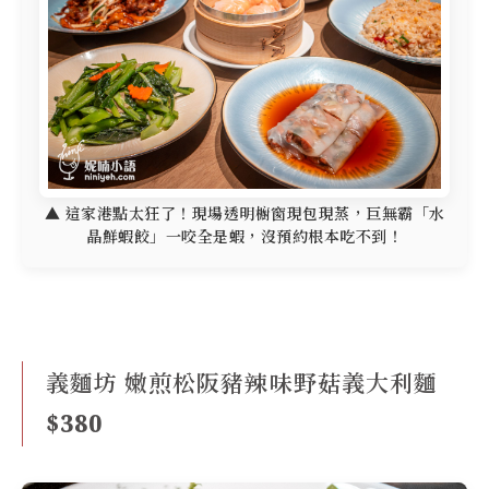
▲ 這家港點太狂了！現場透明櫥窗現包現蒸，巨無霸「水
晶鮮蝦餃」一咬全是蝦，沒預約根本吃不到！
義麵坊 嫩煎松阪豬辣味野菇義大利麵
$380