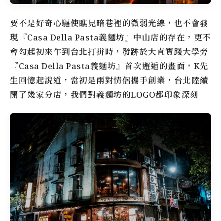
要不是好奇心驅使瞧見暗巷裡的微弱光線，也不會發
現『Casa Della Pasta義麵坊』中山店的存在，更不
會勾起初來乍到台北打拼時，發跡於大直實踐大學旁
『Casa Della Pasta義麵坊』首次邂逅的畫面，K先
生回憶起說道，當初是兩對情侶攜手創業，台北陸續
開了幾家分店，我們對義麵坊的LOGO都印象深刻