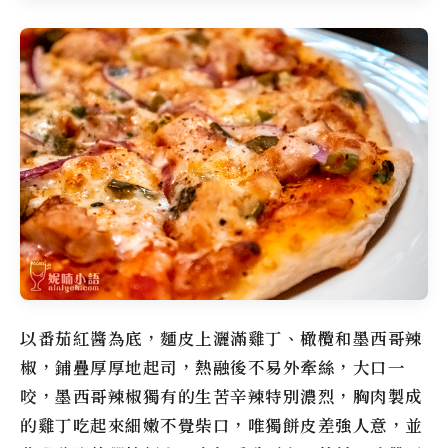
以番茄紅醬為底，麵皮上灑滿雞丁、橄欖和墨西哥辣
椒，鋪疊厚厚地起司，熱融後不易外牽絲，大口一
咬，墨西哥辣椒獨有的生苦辛辣特別濃烈，胸肉製成
的雞丁吃起來細嫩不覺柴口，唯獨餅皮差強人意，並