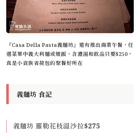
『Casa Della Pasta義麵坊』還有推出商業午餐，任
選菜單中義大利麵或燉飯，含濃湯和飲品只要$250，
真是小資族省荷包的聚餐好所在
義麵坊 食記
義麵坊 羅勒花枝溫沙拉$275