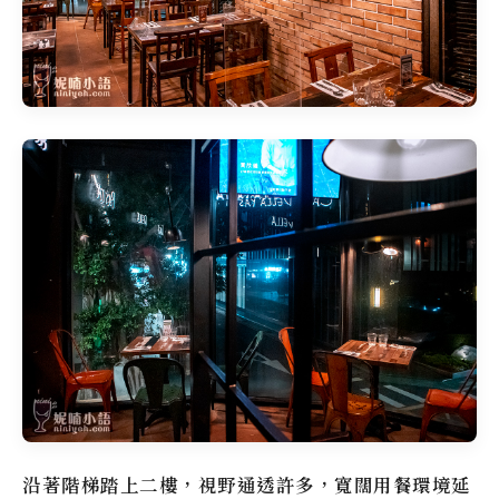
沿著階梯踏上二樓，視野通透許多，寬闊用餐環境延