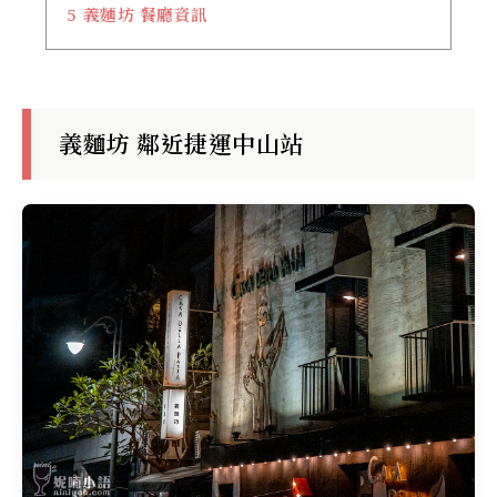
5
義麵坊 餐廳資訊
義麵坊 鄰近捷運中山站